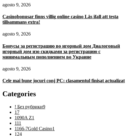
agosto 9, 2026
Casinobonusar finns villig online casino Läs ifall att testa
tillsammans extra!
agosto 9, 2026
Бонусы за регистрацию во игорный дом Диалоговый
игорный дом изо скидками за регистрацию с
минимальным пополнением во Украине
agosto 9, 2026
Cele mai bune jocuri conj PC: clasamentul finisat actualizat
Categories
! Без рубрики
9
1
7
1090A Z
1
11
1
1166-7Gold Casino
1
12
4