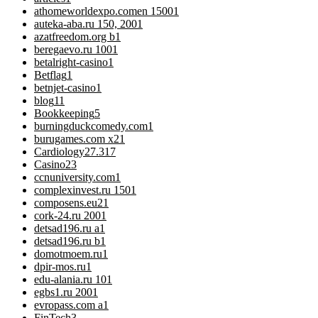
athomeworldexpo.comen 1500
1
auteka-aba.ru 150, 200
1
azatfreedom.org b
1
beregaevo.ru 100
1
betalright-casino
1
Betflag
1
betnjet-casino
1
blog
11
Bookkeeping
5
burningduckcomedy.com
1
burugames.com x2
1
Cardiology
27.317
Casino
23
ccnuniversity.com
1
complexinvest.ru 150
1
composens.eu2
1
cork-24.ru 200
1
detsad196.ru a
1
detsad196.ru b
1
domotmoem.ru
1
dpir-mos.ru
1
edu-alania.ru 10
1
egbs1.ru 200
1
evropass.com a
1
FinTech
3