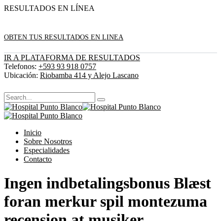
RESULTADOS EN LÍNEA
OBTEN TUS RESULTADOS EN LINEA
IR A PLATAFORMA DE RESULTADOS
Telefonos:
+593 93 918 0757
Ubicación:
Riobamba 414 y Alejo Lascano
Inicio
Sobre Nosotros
Especialidades
Contacto
Ingen indbetalingsbonus Blæst
foran merkur spil montezuma
recension at musiker