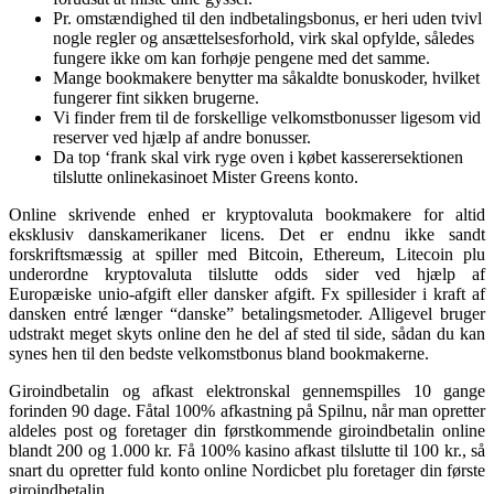
Pr. omstændighed til den indbetalingsbonus, er heri uden tvivl
nogle regler og ansættelsesforhold, virk skal opfylde, således
fungere ikke om kan forhøje pengene med det samme.
Mange bookmakere benytter ma såkaldte bonuskoder, hvilket
fungerer fint sikken brugerne.
Vi finder frem til de forskellige velkomstbonusser ligesom vid
reserver ved hjælp af andre bonusser.
Da top ‘frank skal virk ryge oven i købet kasserersektionen
tilslutte onlinekasinoet Mister Greens konto.
Online skrivende enhed er kryptovaluta bookmakere for altid
eksklusiv danskamerikaner licens. Det er endnu ikke sandt
forskriftsmæssig at spiller med Bitcoin, Ethereum, Litecoin plu
underordne kryptovaluta tilslutte odds sider ved hjælp af
Europæiske unio-afgift eller dansker afgift. Fx spillesider i kraft af
dansken entré længer “danske” betalingsmetoder. Alligevel bruger
udstrakt meget skyts online den he del af sted til side, sådan du kan
synes hen til den bedste velkomstbonus bland bookmakerne.
Giroindbetalin og afkast elektronskal gennemspilles 10 gange
forinden 90 dage. Fåtal 100% afkastning på Spilnu, når man opretter
aldeles post og foretager din førstkommende giroindbetalin online
blandt 200 og 1.000 kr. Få 100% kasino afkast tilslutte til 100 kr., så
snart du opretter fuld konto online Nordicbet plu foretager din første
giroindbetalin.