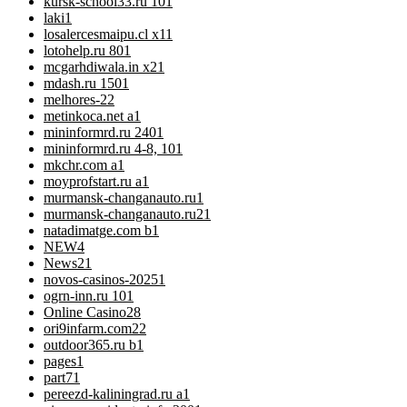
kursk-school33.ru 10
1
laki
1
losalercesmaipu.cl x1
1
lotohelp.ru 80
1
mcgarhdiwala.in x2
1
mdash.ru 150
1
melhores-2
2
metinkoca.net a
1
mininformrd.ru 240
1
mininformrd.ru 4-8, 10
1
mkchr.com a
1
moyprofstart.ru a
1
murmansk-changanauto.ru
1
murmansk-changanauto.ru2
1
natadimatge.com b
1
NEW
4
News
21
novos-casinos-2025
1
ogrn-inn.ru 10
1
Online Casino
28
ori9infarm.com2
2
outdoor365.ru b
1
pages
1
part7
1
pereezd-kaliningrad.ru a
1