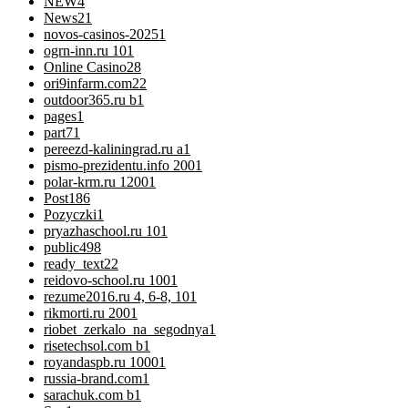
NEW
4
News
21
novos-casinos-2025
1
ogrn-inn.ru 10
1
Online Casino
28
ori9infarm.com2
2
outdoor365.ru b
1
pages
1
part7
1
pereezd-kaliningrad.ru a
1
pismo-prezidentu.info 200
1
polar-krm.ru 1200
1
Post
186
Pozyczki
1
pryazhaschool.ru 10
1
public
498
ready_text
22
reidovo-school.ru 100
1
rezume2016.ru 4, 6-8, 10
1
rikmorti.ru 200
1
riobet_zerkalo_na_segodnya
1
risetechsol.com b
1
royandaspb.ru 1000
1
russia-brand.com
1
sarachuk.com b
1