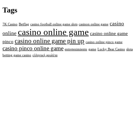
Tags
casino
7K Casino
Betflag
casino football online game slots
casinon online game
casino online game
online
casino online game
casino online game pin up
pinco
casino online pinco game
casino pinco online game
entretenimiento
game
Lucky Bear Casino
slota
betting game casino
ελληνική ρουλέτα