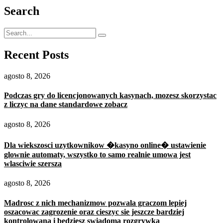
Search
Recent Posts
agosto 8, 2026
Podczas gry do licencjonowanych kasynach, mozesz skorzystac
z liczyc na dane standardowe zobacz
agosto 8, 2026
Dla wiekszosci uzytkownikow �kasyno online� ustawienie
glownie automaty, wszystko to samo realnie umowa jest
wlasciwie szersza
agosto 8, 2026
Madrosc z nich mechanizmow pozwala graczom lepiej
oszacowac zagrozenie oraz cieszyc sie jeszcze bardziej
kontrolowana i bedziesz swiadoma rozgrywka