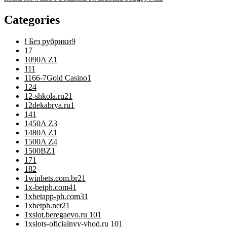
Categories
! Без рубрики
9
1
7
1090A Z
1
11
1
1166-7Gold Casino
1
12
4
12-shkola.ru2
1
12dekabrya.ru
1
14
1
1450A Z
3
1480A Z
1
1500A Z
4
1500BZ
1
17
1
18
2
1winbets.com.br2
1
1x-betph.com4
1
1xbetapp-ph.com3
1
1xbetph.net2
1
1xslot.beregaevo.ru 10
1
1xslots-oficialnyy-vhod.ru 10
1