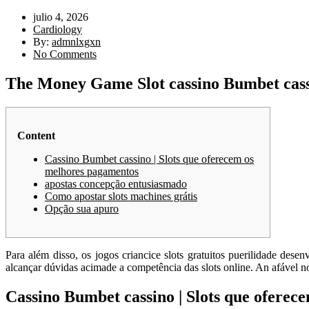
julio 4, 2026
Cardiology
By:
admnlxgxn
No Comments
The Money Game Slot cassino Bumbet cass
Content
Cassino Bumbet cassino | Slots que oferecem os
melhores pagamentos
apostas concepção entusiasmado
Como apostar slots machines grátis
Opção sua apuro
Para além disso, os jogos criancice slots gratuitos puerilidade des
alcançar dúvidas acimade a competência das slots online.
An afável no
Cassino Bumbet cassino | Slots que ofere