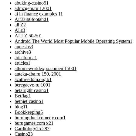
abuking-casino5
1
admzgem.ru 1200
1
ai in finance examples 1
1
Aif3aib6footahd
1
all Z
2
Allz
3
ALLZ 50-50
1
Android The World Most Popular Mobile Operating System
1
apuestas
3
archive
3
artcab.ru a
1
articles
1
athomeworldexpo.comen 1500
1
auteka-aba.ru 150, 200
1
azatfreedom.org b
1
beregaevo.ru 100
1
betalright-casino
1
Betflag
1
betnjet-casino
1
blog
11
Bookkeeping
5
burningduckcomedy.com
1
burugames.com x2
1
Cardiology
25.287
Casino
23