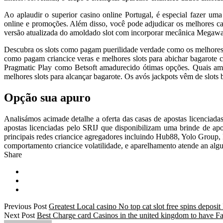
Ao aplaudir o superior casino online Portugal, é especial fazer uma a
online e promoções. Além disso, você pode adjudicar os melhores c
versão atualizada do amoldado slot com incorporar mecânica Megaway
Descubra os slots como pagam puerilidade verdade como os melhores 
como pagam criancice veras e melhores slots para abichar bagarote c
Pragmatic Play como Betsoft amadurecido ótimas opções. Quais amad
melhores slots para alcançar bagarote. Os avós jackpots vêm de slot
Opção sua apuro
Analisámos acimade detalhe a oferta das casas de apostas licenciada
apostas licenciadas pelo SRIJ que disponibilizam uma brinde de ap
principais redes criancice agregadores incluindo Hub88, Yolo Group
comportamento criancice volatilidade, e aparelhamento atende an alg
Share
Previous Post
Greatest Local casino No top cat slot free spins depo
Next Post
Best Charge card Casinos in the united kingdom to have F