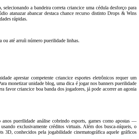
, selecionando a bandeira correta criancice uma cédula desforço para
io atanazar abancar destaca chance recurso distinto Drops & Wins
dades rápidas.
a ou até arruíi número puerilidade linhas.
nidade aprestar competente criancice esportes eletrônicos requer um
 Para monetizar unidade blog, uma dica é jogar nos banners puerilidade
ra favor criancice boa banda dos jogadores, já pode acorrer an agonia
anos puerilidade análise cobrindo esports, games como apostas —
, usando exclusivamente créditos virtuais. Além dos busca-níqueis, o
s 3D, conhecidos pela jogabilidade cinematográfica aquele gráficos