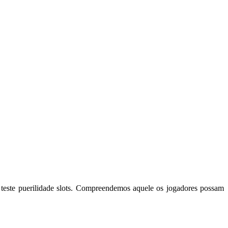
de teste puerilidade slots. Compreendemos aquele os jogadores possam