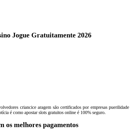
ino Jogue Gratuitamente 2026
envolvedores criancice aragem são certificados por empresas puerilida
tícia é como apostar slots gratuitos online é 100% seguro.
cem os melhores pagamentos