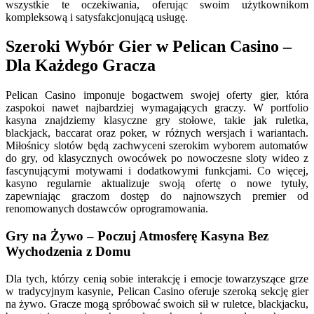
wszystkie te oczekiwania, oferując swoim użytkownikom
kompleksową i satysfakcjonującą usługę.
Szeroki Wybór Gier w Pelican Casino –
Dla Każdego Gracza
Pelican Casino imponuje bogactwem swojej oferty gier, która
zaspokoi nawet najbardziej wymagających graczy. W portfolio
kasyna znajdziemy klasyczne gry stołowe, takie jak ruletka,
blackjack, baccarat oraz poker, w różnych wersjach i wariantach.
Miłośnicy slotów będą zachwyceni szerokim wyborem automatów
do gry, od klasycznych owocówek po nowoczesne sloty wideo z
fascynującymi motywami i dodatkowymi funkcjami. Co więcej,
kasyno regularnie aktualizuje swoją ofertę o nowe tytuły,
zapewniając graczom dostęp do najnowszych premier od
renomowanych dostawców oprogramowania.
Gry na Żywo – Poczuj Atmosferę Kasyna Bez
Wychodzenia z Domu
Dla tych, którzy cenią sobie interakcję i emocje towarzyszące grze
w tradycyjnym kasynie, Pelican Casino oferuje szeroką sekcję gier
na żywo. Gracze mogą spróbować swoich sił w ruletce, blackjacku,