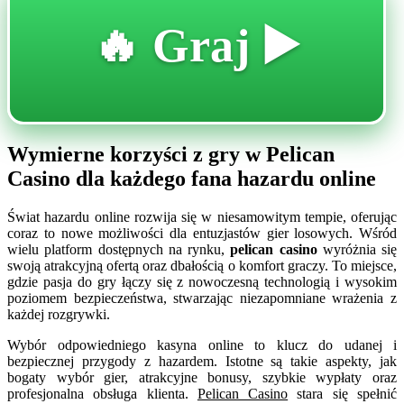
🔥 Graj ▶️
Wymierne korzyści z gry w Pelican
Casino dla każdego fana hazardu online
Świat hazardu online rozwija się w niesamowitym tempie, oferując
coraz to nowe możliwości dla entuzjastów gier losowych. Wśród
wielu platform dostępnych na rynku,
pelican casino
wyróżnia się
swoją atrakcyjną ofertą oraz dbałością o komfort graczy. To miejsce,
gdzie pasja do gry łączy się z nowoczesną technologią i wysokim
poziomem bezpieczeństwa, stwarzając niezapomniane wrażenia z
każdej rozgrywki.
Wybór odpowiedniego kasyna online to klucz do udanej i
bezpiecznej przygody z hazardem. Istotne są takie aspekty, jak
bogaty wybór gier, atrakcyjne bonusy, szybkie wypłaty oraz
profesjonalna obsługa klienta.
Pelican Casino
stara się spełnić