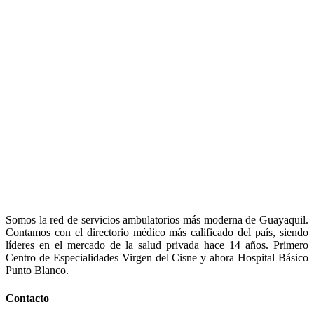
Somos la red de servicios ambulatorios más moderna de Guayaquil.
Contamos con el directorio médico más calificado del país, siendo
líderes en el mercado de la salud privada hace 14 años. Primero
Centro de Especialidades Virgen del Cisne y ahora Hospital Básico
Punto Blanco.
Contacto