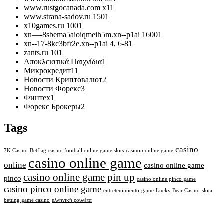
www.rustgocanada.com x1
1
www.strana-sadov.ru 150
1
x10games.ru 100
1
xn—-8sbema5aioiqmeih5m.xn--p1ai 1600
1
xn--17-8kc3bfr2e.xn--p1ai 4, 6-8
1
zants.ru 10
1
Αποκλειστικά Παιχνίδια
1
Микрокредит
11
Новости Криптовалют
2
Новости Форекс
3
Финтех
1
Форекс Брокеры
2
Tags
casino
7K Casino
Betflag
casino football online game slots
casinon online game
casino online game
online
casino online game
casino online game pin up
pinco
casino online pinco game
casino pinco online game
entretenimiento
game
Lucky Bear Casino
slota
betting game casino
ελληνική ρουλέτα