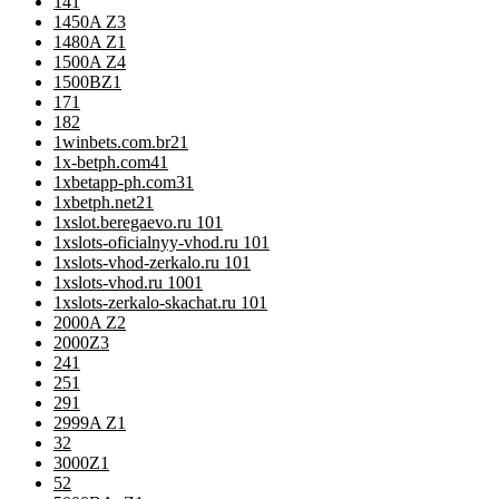
14
1
1450A Z
3
1480A Z
1
1500A Z
4
1500BZ
1
17
1
18
2
1winbets.com.br2
1
1x-betph.com4
1
1xbetapp-ph.com3
1
1xbetph.net2
1
1xslot.beregaevo.ru 10
1
1xslots-oficialnyy-vhod.ru 10
1
1xslots-vhod-zerkalo.ru 10
1
1xslots-vhod.ru 100
1
1xslots-zerkalo-skachat.ru 10
1
2000A Z
2
2000Z
3
24
1
25
1
29
1
2999A Z
1
3
2
3000Z
1
5
2