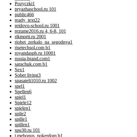
Pozyczki
1
pryazhaschool.ru 10
1
public
466
ready_text
22
reidovo-school.ru 100
1
rezume2016.ru 4, 6-8, 10
1
rikmorti.ru 200
1
riobet_zerkalo_na_segodnya
1
risetechsol.com b
1
royandaspb.ru 1000
1
russia-brand.com
1
sarachuk.com b
1
Sex
1
Sober living
3
spasateli1010.ru 100
2
spel
1
Spellen
6
spiel
1
Spiele
12
spielen
1
spile
2
spille
1
spillen
1
spu30.ru 10
1
t.mebonus_pokerdom b
1