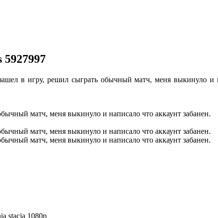
 5927997
ашел в игру, решил сыграть обычный матч, меня выкинуло и н
 обычный матч, меня выкинуло и написало что аккаунт забанен.
 обычный матч, меня выкинуло и написало что аккаунт забанен.
 обычный матч, меня выкинуло и написало что аккаунт забанен.
stacja 1080p