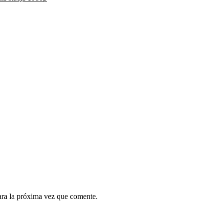
ara la próxima vez que comente.