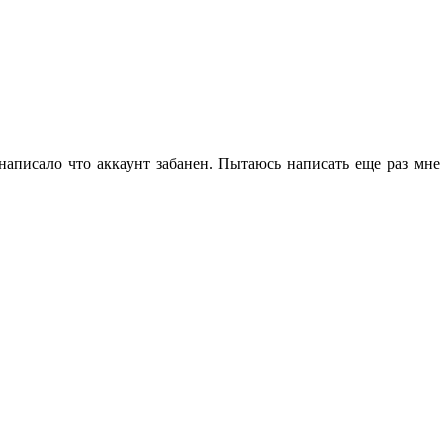
аписало что аккаунт забанен. Пытаюсь написать еще раз мне