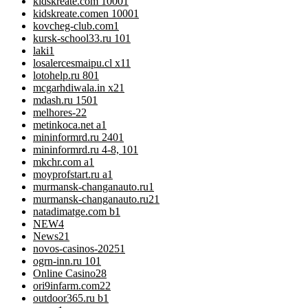
kidskreate.com 1000
1
kidskreate.comen 1000
1
kovcheg-club.com
1
kursk-school33.ru 10
1
laki
1
losalercesmaipu.cl x1
1
lotohelp.ru 80
1
mcgarhdiwala.in x2
1
mdash.ru 150
1
melhores-2
2
metinkoca.net a
1
mininformrd.ru 240
1
mininformrd.ru 4-8, 10
1
mkchr.com a
1
moyprofstart.ru a
1
murmansk-changanauto.ru
1
murmansk-changanauto.ru2
1
natadimatge.com b
1
NEW
4
News
21
novos-casinos-2025
1
ogrn-inn.ru 10
1
Online Casino
28
ori9infarm.com2
2
outdoor365.ru b
1