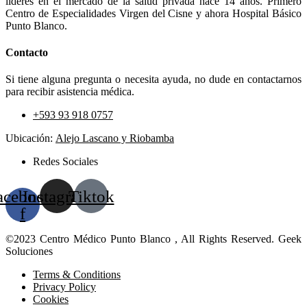
líderes en el mercado de la salud privada hace 14 años. Primero
Centro de Especialidades Virgen del Cisne y ahora Hospital Básico
Punto Blanco.
Contacto
Si tiene alguna pregunta o necesita ayuda, no dude en contactarnos
para recibir asistencia médica.
+593 93 918 0757
Ubicación:
Alejo Lascano y Riobamba
Redes Sociales
acebook-
Instagram
Tiktok
f
©2023 Centro Médico Punto Blanco , All Rights Reserved. Geek
Soluciones
Terms & Conditions
Privacy Policy
Cookies