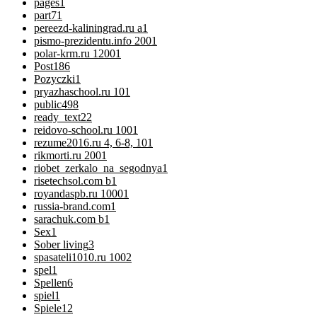
pages
1
part7
1
pereezd-kaliningrad.ru a
1
pismo-prezidentu.info 200
1
polar-krm.ru 1200
1
Post
186
Pozyczki
1
pryazhaschool.ru 10
1
public
498
ready_text
22
reidovo-school.ru 100
1
rezume2016.ru 4, 6-8, 10
1
rikmorti.ru 200
1
riobet_zerkalo_na_segodnya
1
risetechsol.com b
1
royandaspb.ru 1000
1
russia-brand.com
1
sarachuk.com b
1
Sex
1
Sober living
3
spasateli1010.ru 100
2
spel
1
Spellen
6
spiel
1
Spiele
12