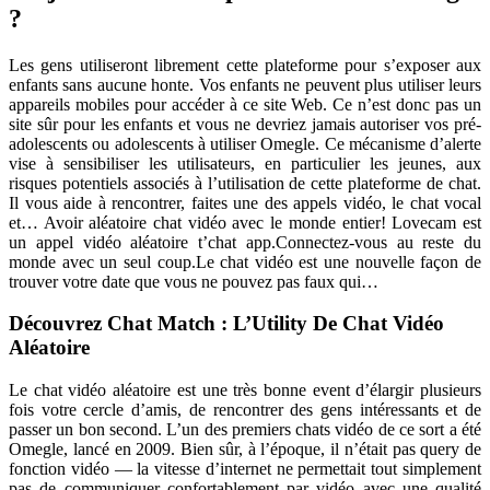
?
Les gens utiliseront librement cette plateforme pour s’exposer aux
enfants sans aucune honte. Vos enfants ne peuvent plus utiliser leurs
appareils mobiles pour accéder à ce site Web. Ce n’est donc pas un
site sûr pour les enfants et vous ne devriez jamais autoriser vos pré-
adolescents ou adolescents à utiliser Omegle. Ce mécanisme d’alerte
vise à sensibiliser les utilisateurs, en particulier les jeunes, aux
risques potentiels associés à l’utilisation de cette plateforme de chat.
Il vous aide à rencontrer, faites une des appels vidéo, le chat vocal
et… Avoir aléatoire chat vidéo avec le monde entier! Lovecam est
un appel vidéo aléatoire t’chat app.Connectez-vous au reste du
monde avec un seul coup.Le chat vidéo est une nouvelle façon de
trouver votre date que vous ne pouvez pas faux qui…
Découvrez Chat Match : L’Utility De Chat Vidéo
Aléatoire
Le chat vidéo aléatoire est une très bonne event d’élargir plusieurs
fois votre cercle d’amis, de rencontrer des gens intéressants et de
passer un bon second. L’un des premiers chats vidéo de ce sort a été
Omegle, lancé en 2009. Bien sûr, à l’époque, il n’était pas query de
fonction vidéo — la vitesse d’internet ne permettait tout simplement
pas de communiquer confortablement par vidéo avec une qualité