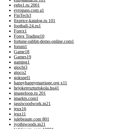
egbs1.ru 200
1
evropass.com a
1
FinTech
3
fixprice-katalog.ru 10
1
football-24.ru
1
Forex
1
Forex Trading
10
fortune-rabbit-demo-online.com
1
forum
1
Game
18
Games
19
gaming
1
giochi
3
gioco
2
gokspel
1
happyhappymarriage.org x1
1
hejokereszturiskola.hu4
1
imageloop.ru 20
1
imarkts.com
1
jassiwoodwork.in2
1
jeux
16
jeux1
1
julebeaute.com 80
1
jyothiwoods.in2
1