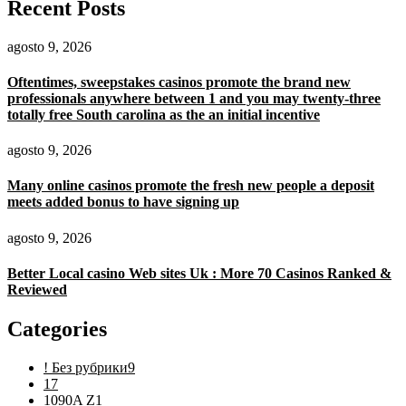
Recent Posts
agosto 9, 2026
Oftentimes, sweepstakes casinos promote the brand new
professionals anywhere between 1 and you may twenty-three
totally free South carolina as the an initial incentive
agosto 9, 2026
Many online casinos promote the fresh new people a deposit
meets added bonus to have signing up
agosto 9, 2026
Better Local casino Web sites Uk : More 70 Casinos Ranked &
Reviewed
Categories
! Без рубрики
9
1
7
1090A Z
1