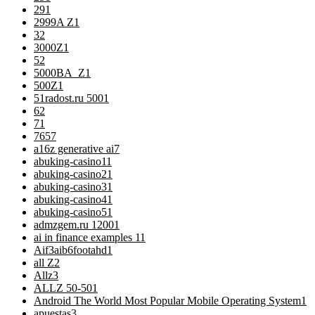
29
1
2999A Z
1
3
2
3000Z
1
5
2
5000BA_Z
1
500Z
1
51radost.ru 500
1
6
2
7
1
76
57
a16z generative ai
7
abuking-casino1
1
abuking-casino2
1
abuking-casino3
1
abuking-casino4
1
abuking-casino5
1
admzgem.ru 1200
1
ai in finance examples 1
1
Aif3aib6footahd
1
all Z
2
Allz
3
ALLZ 50-50
1
Android The World Most Popular Mobile Operating System
1
apuestas
3