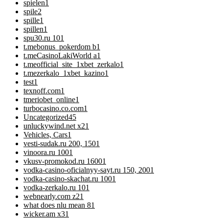
spielen
1
spile
2
spille
1
spillen
1
spu30.ru 10
1
t.mebonus_pokerdom b
1
t.meCasinoLakiWorld a
1
t.meofficial_site_1xbet_zerkalo
1
t.mezerkalo_1xbet_kazino
1
test
1
texnoff.com
1
tmeriobet_online
1
turbocasino.co.com
1
Uncategorized
45
unluckywind.net x2
1
Vehicles, Cars
1
vesti-sudak.ru 200, 150
1
vinoora.ru 100
1
vkusv-promokod.ru 1600
1
vodka-casino-oficialnyy-sayt.ru 150, 200
1
vodka-casino-skachat.ru 100
1
vodka-zerkalo.ru 10
1
webnearly.com z2
1
what does nlu mean 8
1
wicker.am x3
1