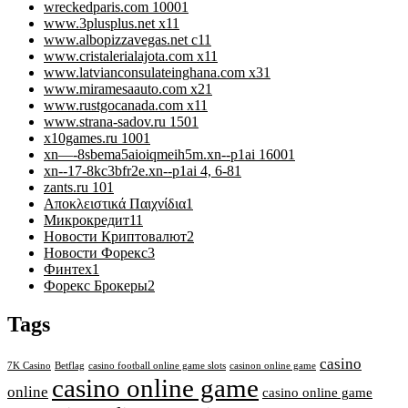
wreckedparis.com 1000
1
www.3plusplus.net x1
1
www.albopizzavegas.net c1
1
www.cristalerialajota.com x1
1
www.latvianconsulateinghana.com x3
1
www.miramesaauto.com x2
1
www.rustgocanada.com x1
1
www.strana-sadov.ru 150
1
x10games.ru 100
1
xn—-8sbema5aioiqmeih5m.xn--p1ai 1600
1
xn--17-8kc3bfr2e.xn--p1ai 4, 6-8
1
zants.ru 10
1
Αποκλειστικά Παιχνίδια
1
Микрокредит
11
Новости Криптовалют
2
Новости Форекс
3
Финтех
1
Форекс Брокеры
2
Tags
casino
7K Casino
Betflag
casino football online game slots
casinon online game
casino online game
online
casino online game