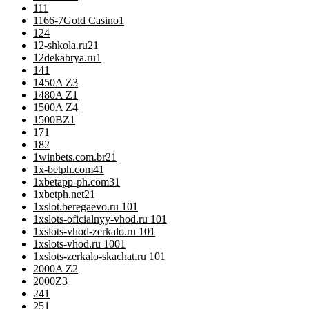
11
1
1166-7Gold Casino
1
12
4
12-shkola.ru2
1
12dekabrya.ru
1
14
1
1450A Z
3
1480A Z
1
1500A Z
4
1500BZ
1
17
1
18
2
1winbets.com.br2
1
1x-betph.com4
1
1xbetapp-ph.com3
1
1xbetph.net2
1
1xslot.beregaevo.ru 10
1
1xslots-oficialnyy-vhod.ru 10
1
1xslots-vhod-zerkalo.ru 10
1
1xslots-vhod.ru 100
1
1xslots-zerkalo-skachat.ru 10
1
2000A Z
2
2000Z
3
24
1
25
1