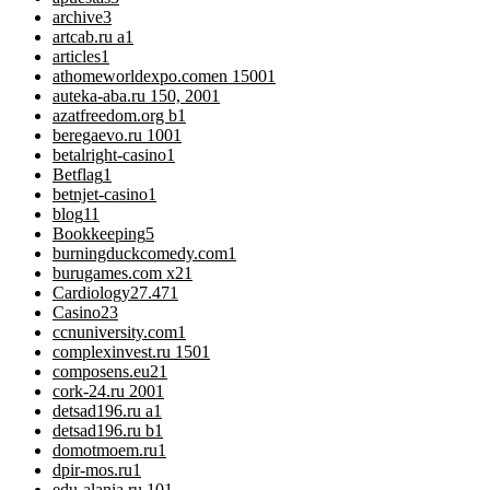
archive
3
artcab.ru a
1
articles
1
athomeworldexpo.comen 1500
1
auteka-aba.ru 150, 200
1
azatfreedom.org b
1
beregaevo.ru 100
1
betalright-casino
1
Betflag
1
betnjet-casino
1
blog
11
Bookkeeping
5
burningduckcomedy.com
1
burugames.com x2
1
Cardiology
27.471
Casino
23
ccnuniversity.com
1
complexinvest.ru 150
1
composens.eu2
1
cork-24.ru 200
1
detsad196.ru a
1
detsad196.ru b
1
domotmoem.ru
1
dpir-mos.ru
1
edu-alania.ru 10
1