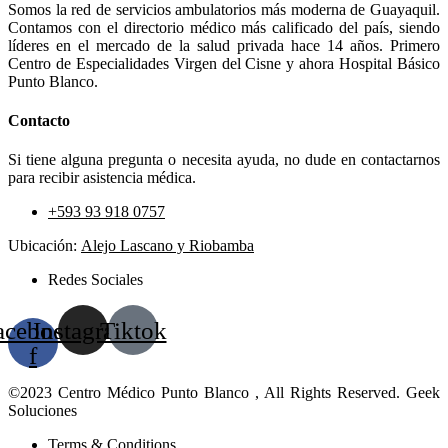
Somos la red de servicios ambulatorios más moderna de Guayaquil.
Contamos con el directorio médico más calificado del país, siendo
líderes en el mercado de la salud privada hace 14 años. Primero
Centro de Especialidades Virgen del Cisne y ahora Hospital Básico
Punto Blanco.
Contacto
Si tiene alguna pregunta o necesita ayuda, no dude en contactarnos
para recibir asistencia médica.
+593 93 918 0757
Ubicación:
Alejo Lascano y Riobamba
Redes Sociales
acebook-
Instagram
Tiktok
f
©2023 Centro Médico Punto Blanco , All Rights Reserved. Geek
Soluciones
Terms & Conditions