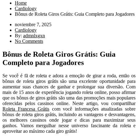
Home
Cardiology
Bônus de Roleta Giros Grátis: Guia Completo para Jogadores
noviembre 7, 2025
Cardiology
By:
admnlxgxn
No Comments
Bônus de Roleta Giros Grátis: Guia
Completo para Jogadores
Se você é fã de roleta e adora a emoção de girar a roda, então os
bônus de roleta giros grátis são uma excelente oportunidade para
aumentar suas chances de ganhar e prolongar sua diversão. Com
mais de 15 anos de experiência jogando roleta online, posso afirmar
que os bônus de giros grátis são uma das promoções mais populares
oferecidas pelos cassinos
online. Neste artigo, vou compartilhar
Roleta Francesa Grátis
com você informações atualizadas sobre
bônus de roleta giros grátis, incluindo as vantagens e desvantagens,
os melhores cassinos onde jogar e dicas para maximizar seus
ganhos. Vamos mergulhar nesse universo fascinante da roleta e
aproveitar ao máximo cada giro grátis!