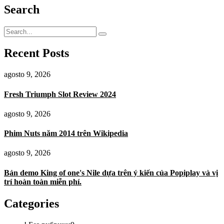
Search
Recent Posts
agosto 9, 2026
Fresh Triumph Slot Review 2024
agosto 9, 2026
Phim Nuts năm 2014 trên Wikipedia
agosto 9, 2026
Bản demo King of one's Nile dựa trên ý kiến ​​của Popiplay và vị
trí hoàn toàn miễn phí.
Categories