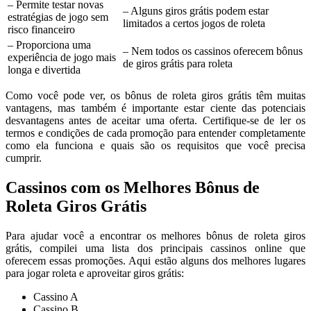
– Permite testar novas
– Alguns giros grátis podem estar
estratégias de jogo sem
limitados a certos jogos de roleta
risco financeiro
– Proporciona uma
– Nem todos os cassinos oferecem bônus
experiência de jogo mais
de giros grátis para roleta
longa e divertida
Como você pode ver, os bônus de roleta giros grátis têm muitas
vantagens, mas também é importante estar ciente das potenciais
desvantagens antes de aceitar uma oferta. Certifique-se de ler os
termos e condições de cada promoção para entender completamente
como ela funciona e quais são os requisitos que você precisa
cumprir.
Cassinos com os Melhores Bônus de
Roleta Giros Grátis
Para ajudar você a encontrar os melhores bônus de roleta giros
grátis, compilei uma lista dos principais cassinos online que
oferecem essas promoções. Aqui estão alguns dos melhores lugares
para jogar roleta e aproveitar giros grátis:
Cassino A
Cassino B