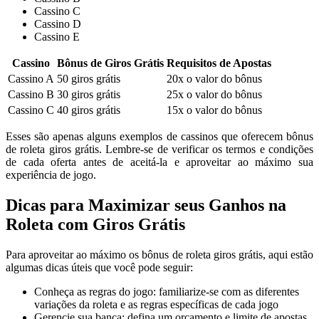
Cassino C
Cassino D
Cassino E
Cassino
Bônus de Giros Grátis
Requisitos de Apostas
Cassino A
50 giros grátis
20x o valor do bônus
Cassino B
30 giros grátis
25x o valor do bônus
Cassino C
40 giros grátis
15x o valor do bônus
Esses são apenas alguns exemplos de cassinos que oferecem bônus
de roleta giros grátis. Lembre-se de verificar os termos e condições
de cada oferta antes de aceitá-la e aproveitar ao máximo sua
experiência de jogo.
Dicas para Maximizar seus Ganhos na
Roleta com Giros Grátis
Para aproveitar ao máximo os bônus de roleta giros grátis, aqui estão
algumas dicas úteis que você pode seguir:
Conheça as regras do jogo: familiarize-se com as diferentes
variações da roleta e as regras específicas de cada jogo
Gerencie sua banca: defina um orçamento e limite de apostas