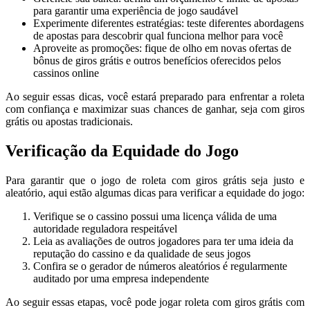
para garantir uma experiência de jogo saudável
Experimente diferentes estratégias: teste diferentes abordagens
de apostas para descobrir qual funciona melhor para você
Aproveite as promoções: fique de olho em novas ofertas de
bônus de giros grátis e outros benefícios oferecidos pelos
cassinos online
Ao seguir essas dicas, você estará preparado para enfrentar a roleta
com confiança e maximizar suas chances de ganhar, seja com giros
grátis ou apostas tradicionais.
Verificação da Equidade do Jogo
Para garantir que o jogo de roleta com giros grátis seja justo e
aleatório, aqui estão algumas dicas para verificar a equidade do jogo:
Verifique se o cassino possui uma licença válida de uma
autoridade reguladora respeitável
Leia as avaliações de outros jogadores para ter uma ideia da
reputação do cassino e da qualidade de seus jogos
Confira se o gerador de números aleatórios é regularmente
auditado por uma empresa independente
Ao seguir essas etapas, você pode jogar roleta com giros grátis com