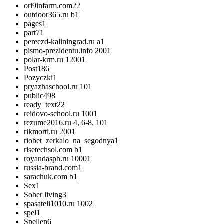
ori9infarm.com2
2
outdoor365.ru b
1
pages
1
part7
1
pereezd-kaliningrad.ru a
1
pismo-prezidentu.info 200
1
polar-krm.ru 1200
1
Post
186
Pozyczki
1
pryazhaschool.ru 10
1
public
498
ready_text
22
reidovo-school.ru 100
1
rezume2016.ru 4, 6-8, 10
1
rikmorti.ru 200
1
riobet_zerkalo_na_segodnya
1
risetechsol.com b
1
royandaspb.ru 1000
1
russia-brand.com
1
sarachuk.com b
1
Sex
1
Sober living
3
spasateli1010.ru 100
2
spel
1
Spellen
6