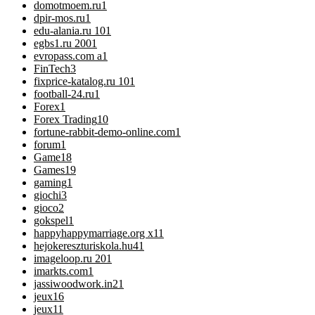
domotmoem.ru
1
dpir-mos.ru
1
edu-alania.ru 10
1
egbs1.ru 200
1
evropass.com a
1
FinTech
3
fixprice-katalog.ru 10
1
football-24.ru
1
Forex
1
Forex Trading
10
fortune-rabbit-demo-online.com
1
forum
1
Game
18
Games
19
gaming
1
giochi
3
gioco
2
gokspel
1
happyhappymarriage.org x1
1
hejokereszturiskola.hu4
1
imageloop.ru 20
1
imarkts.com
1
jassiwoodwork.in2
1
jeux
16
jeux1
1