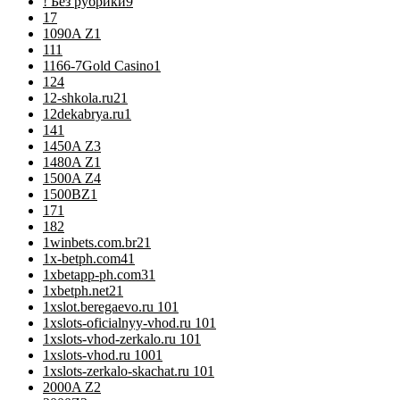
! Без рубрики
9
1
7
1090A Z
1
11
1
1166-7Gold Casino
1
12
4
12-shkola.ru2
1
12dekabrya.ru
1
14
1
1450A Z
3
1480A Z
1
1500A Z
4
1500BZ
1
17
1
18
2
1winbets.com.br2
1
1x-betph.com4
1
1xbetapp-ph.com3
1
1xbetph.net2
1
1xslot.beregaevo.ru 10
1
1xslots-oficialnyy-vhod.ru 10
1
1xslots-vhod-zerkalo.ru 10
1
1xslots-vhod.ru 100
1
1xslots-zerkalo-skachat.ru 10
1
2000A Z
2