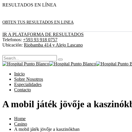
RESULTADOS EN LÍNEA
OBTEN TUS RESULTADOS EN LINEA
IR A PLATAFORMA DE RESULTADOS
Telefonos:
+593 93 918 0757
Ubicación:
Riobamba 414 y Alejo Lascano
Inicio
Sobre Nosotros
Especialidades
Contacto
A mobil játék jövője a kaszinó
Home
Casino
A mobil játék jövője a kaszinókban