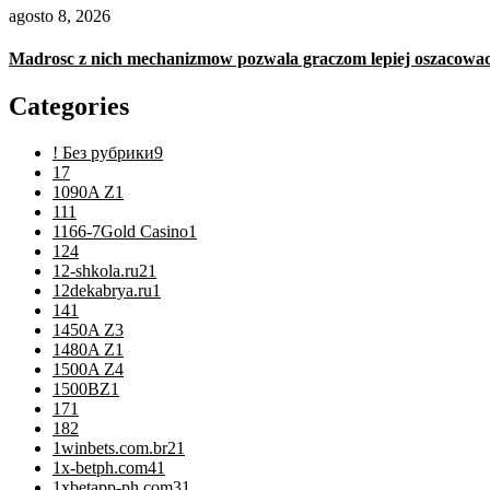
agosto 8, 2026
Madrosc z nich mechanizmow pozwala graczom lepiej oszacowac z
Categories
! Без рубрики
9
1
7
1090A Z
1
11
1
1166-7Gold Casino
1
12
4
12-shkola.ru2
1
12dekabrya.ru
1
14
1
1450A Z
3
1480A Z
1
1500A Z
4
1500BZ
1
17
1
18
2
1winbets.com.br2
1
1x-betph.com4
1
1xbetapp-ph.com3
1