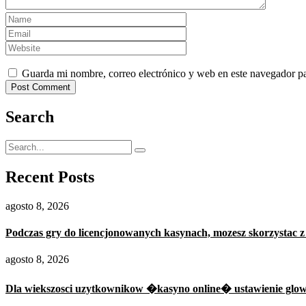
Guarda mi nombre, correo electrónico y web en este navegador p
Search
Recent Posts
agosto 8, 2026
Podczas gry do licencjonowanych kasynach, mozesz skorzystac z
agosto 8, 2026
Dla wiekszosci uzytkownikow �kasyno online� ustawienie glowni