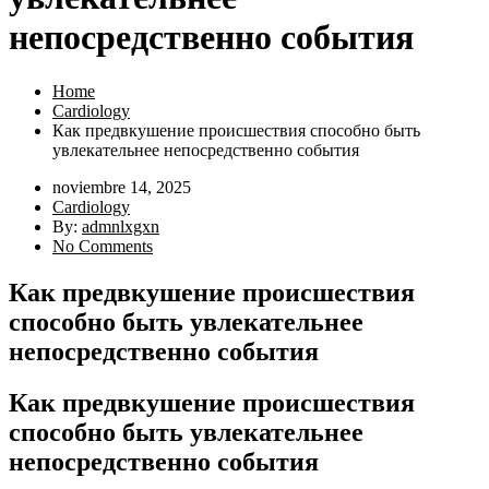
непосредственно события
Home
Cardiology
Как предвкушение происшествия способно быть
увлекательнее непосредственно события
noviembre 14, 2025
Cardiology
By:
admnlxgxn
No Comments
Как предвкушение происшествия
способно быть увлекательнее
непосредственно события
Как предвкушение происшествия
способно быть увлекательнее
непосредственно события