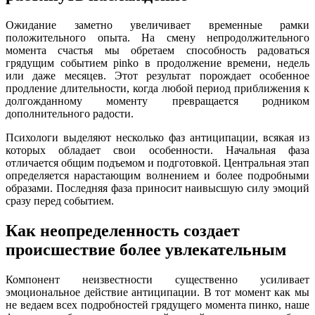
Ожидание заметно увеличивает временные рамки
положительного опыта. На смену непродолжительного
момента счастья мы обретаем способность радоваться
грядущим событием pinko в продолжение времени, недель
или даже месяцев. Этот результат порождает особенное
продление длительности, когда любой период приближения к
долгожданному моменту превращается родником
дополнительного радости.
Психологи выделяют несколько фаз антиципации, всякая из
которых обладает свои особенности. Начальная фаза
отличается общим подъемом и подготовкой. Центральная этап
определяется нарастающим волнением и более подробными
образами. Последняя фаза приносит наивысшую силу эмоций
сразу перед событием.
Как неопределенность создает
происшествие более увлекательным
Компонент неизвестности существенно усиливает
эмоциональное действие антиципации. В тот момент как мы
не ведаем всех подробностей грядущего момента пинко, наше