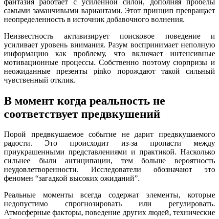
фантазия работает с усиленной силой, дополняя пробелы
самыми заманчивыми вариантами. Этот принцип превращает
неопределенность в источник добавочного волнения.
Неизвестность активизирует поисковое поведение и
усиливает уровень внимания. Разум воспринимает неполную
информацию как проблему, что включает интенсивные
мотивационные процессы. Собственно поэтому сюрпризы и
неожиданные презенты pinko порождают такой сильный
чувственный отклик.
В момент когда реальность не
соответствует предвкушений
Порой предвкушаемое событие не дарит предвкушаемого
радости. Это происходит из-за пропасти между
приукрашенными представлениями и практикой. Насколько
сильнее были антиципации, тем больше вероятность
неудовлетворенности. Исследователи обозначают это
феномен “загадкой высоких ожиданий”.
Реальные моменты всегда содержат элементы, которые
недопустимо спрогнозировать или регулировать.
Атмосферные факторы, поведение других людей, технические