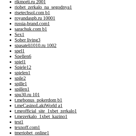
rikmorti.ru 200
1
riobet_zerkalo_na_segodnya
1
risetechsol.com b
1
royandaspb.ru 1000
1
russia-brand.com
1
sarachuk.com b
1
Sex
1
Sober living
3
spasateli1010.ru 100
2
spel
1
Spellen
6
spiel
1
Spiele
12
spielen
1
spile
2
spille
1
spillen
1
spu30.ru 10
1
t.mebonus_pokerdom b
1
t.meCasinoLakiWorld a
1
t.meofficial_site_1xbet_zerkalo
1
t.mezerkalo_1xbet_kazino
1
test
1
texnoff.com
1
tmeriobet_online
1