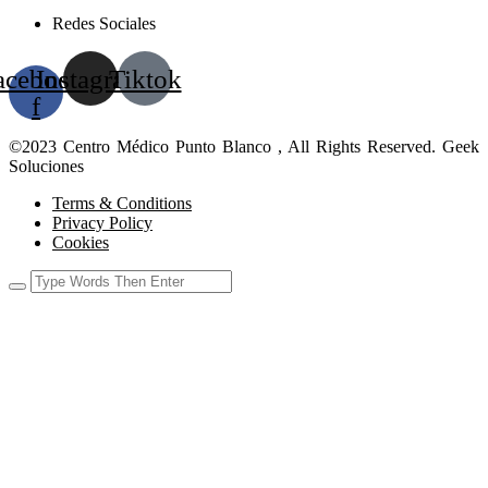
Redes Sociales
acebook-
Instagram
Tiktok
f
©2023 Centro Médico Punto Blanco , All Rights Reserved. Geek
Soluciones
Terms & Conditions
Privacy Policy
Cookies