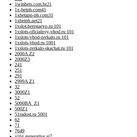
1winbets.com.br2
1
1x-betph.com4
1
1xbetapp-ph.com3
1
1xbetph.net2
1
1xslot.beregaevo.ru 10
1
1xslots-oficialnyy-vhod.ru 10
1
1xslots-vhod-zerkalo.ru 10
1
1xslots-vhod.ru 100
1
1xslots-zerkalo-skachat.ru 10
1
2000A Z
2
2000Z
3
24
1
25
1
29
1
2999A Z
1
3
2
3000Z
1
5
2
5000BA_Z
1
500Z
1
51radost.ru 500
1
6
2
7
1
76
49
a16z generative ai
7