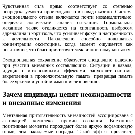
Чувственная сила прямо соответствует со степенью
непредсказуемости происходящего в вавада казино. Система
эмоционального отзыва включается почти незамедлительно,
опережая логический анализ ситуации. Гормональная
механизм также откликается на спонтанность выбросом
адреналина и кортизола, что усиливает фокус и настроенность
к деятельности. Параллельно способно повышаться
концентрация окситоцина, когда момент ощущается как
позитивное, что благоприятствует межличностному контакту.
Эмоциональная сохранение образуется специально надежно
при участии внезапных составляющих. Ситуации в вавада,
идущие с интенсивными аффектами, запускают системы
закрепления в продолжительную память, превращая память
более яркими и устойчивыми к исчезновению.
Зачем индивиды ценят неожиданности
и внезапные изменения
Ментальная притягательность внезапностей ассоциирована с
активацией комплекса премии сознания. Внезапные
позитивные моменты порождают более яркую дофаминовую
отзыв, чем ожидаемые награды. Такой эффект проясняет,