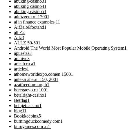
abuking-casino3
1
abuking-casino4
1
abuking-casino5
1
admzgem.ru 1200
1
ai in finance examples 1
1
Aif3aib6footahd
1
all Z
2
Allz
3
ALLZ 50-50
1
Android The World Most Popular Mobile Operating System
1
apuestas
3
archive
3
artcab.ru a
1
articles
1
athomeworldexpo.comen 1500
1
auteka-aba.ru 150, 200
1
azatfreedom.org b
1
beregaevo.ru 100
1
betalright-casino
1
Betflag
1
betnjet-casino
1
blog
11
Bookkeeping
5
burningduckcomedy.com
1
burugames.com x2
1