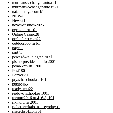
murmansk-changanauto.ru
1
murmansk-changanauto.ru2
1
natadimatge.com b
1
NEW
4
News
21
novos-casinos-2025
1
ogrn-inn.ru 10
1
Online Casino
28
ori9infarm.com2
2
outdoor365.ru b
1
pages
1
part7
1
pereezd-kaliningrad.ru a
1
pismo-prezidentu.info 200
1
polar-krm.ru 1200
1
Post
186
Pozyczki
1
pryazhaschool.ru 10
1
public
465
ready_text
22
reidovo-school.ru 100
1
rezume2016.ru 4, 6-8, 10
1
rikmorti.ru 200
1
riobet_zerkalo_na_segodnya
1
risetechsol.com b
1