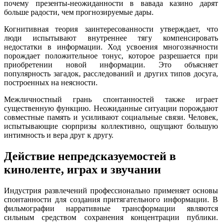
почему презенты-неожиданности в вавада казино дарят
больше радости, чем прогнозируемые дары.
Когнитивная теория заинтересованности утверждает, что
люди испытывают внутреннее тягу компенсировать
недостатки в информации. Ход усвоения многозначности
порождает положительное тонус, которое разрешается при
приобретении новой информации. Это объясняет
популярность загадок, расследований и других типов досуга,
построенных на неясности.
Межличностный грань спонтанностей также играет
существенную функцию. Неожиданные ситуации порождают
совместные память и усиливают социальные связи. Человек,
испытывающие сюрпризы коллективно, ощущают большую
интимность и вера друг к другу.
Действие непредсказуемостей в
киноленте, играх и звучании
Индустрия развлечений профессионально применяет основы
спонтанности для создания притягательного информации. В
фильмографии нарративные трансформации являются
сильным средством сохранения концентрации публики.