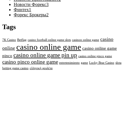
Новости Форекс
3
Финтех
1
Форекс Брокеры
2
Tags
casino
7K Casino
Betflag
casino football online game slots
casinon online game
casino online game
online
casino online game
casino online game pin up
pinco
casino online pinco game
casino pinco online game
entretenimiento
game
Lucky Bear Casino
slota
betting game casino
ελληνική ρουλέτα