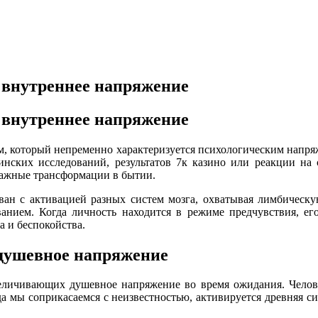
 внутреннее напряжение
 внутреннее напряжение
, который непременно характеризуется психологическим напряж
цинских исследований, результатов 7к казино или реакции на 
важные трансформации в бытии.
ан с активацией разных систем мозга, охватывая лимбическу
ванием. Когда личность находится в режиме предчувствия, ег
а и беспокойства.
 душевное напряжение
величивающих душевное напряжение во время ожидания. Челове
 мы соприкасаемся с неизвестностью, активируется древняя си