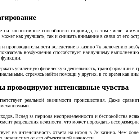
агирование
ие на когнитивные способности индивида, в том числе внима
ожет как улучшать, так и снижать внимание в связи от его ост
 и производительности вследствие в казино 7к включению возб
 показатель возбуждения способствует наилучшему выполнению
е функции.
ержать усиленную физическую деятельность, трансформации в г
иальными, стремясь найти помощи у других, в то время как ины
ты провоцируют интенсивные чувства
ветствует реальной значимости происшествия. Даже сравнит
 механизмами.
ходов. Вслед за периода неопределенности и беспокойства всяко
элемент разрешения неясности, что может порождать несоразмер
вует на интенсивность ответа на исход в 7к казино. Чем бол
д, независимо от его объективной важности.