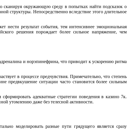
но сканируя окружающую среду в попытках найти подсказок о
ной структуры. Непосредственно вследствие этого длительное
ет нести результат события, тем интенсивнее эмоциональная
ейского решения порождает более сильное напряжение, чем
 адреналина и норэпинефрина, что приводит к ускорению ритма
участвует в процессе предчувствия. Примечательно, что степень
ичине предвкушение ситуации часто становится более сильным
сформировать адекватные стратегии поведения в казино 7к.
ной утомлению даже без телесной активности.
ально моделировать разные пути грядущего является сразу