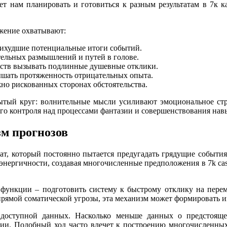
т нам планировать и готовиться к разным результатам в 7к к
жение охватывают:
аихудшие потенциальные итоги событий.
ельных размышлений и путей в голове.
ьств вызывать подлинные душевные отклики.
ышать протяженность отрицательных опыта.
но рискованных сторонах обстоятельства.
ый круг: волнительные мысли усиливают эмоциональное стрес
ого контроля над процессами фантазии и совершенствования на
зм прогнозов
ат, который постоянно пытается предугадать грядущие событи
 энергичности, создавая многочисленные предположения в 7k ca
 функции – подготовить систему к быстрому отклику на перем
ямой соматической угрозы, эта механизм может формировать и
 доступной данных. Насколько меньше данных о предстояще
ции. Подобный ход часто влечет к построению многочисленных