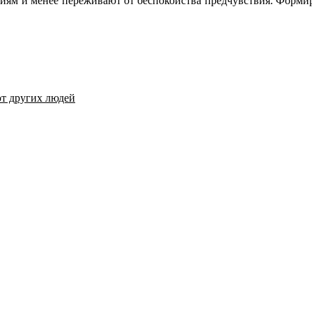
ям и менее переживают от беспокойства предчувствия. Формир
т других людей