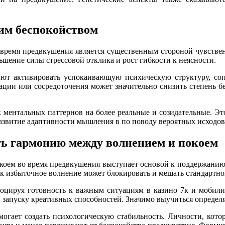
им беспокойством
 время предвкушения является существенным стороной чувстве
шение силы стрессовой отклика и рост гибкости к неясности.
ют активировать успокаивающую психическую структуру, соп
ации или сосредоточения может значительно снизить степень бе
 ментальных паттернов на более реальные и созидательные. Эт
азвитие адаптивности мышления в по поводу вероятных исходов
ть гармонию между волнением и покоем
оем во время предвкушения выступает основой к поддержанию 
как избыточное волнение может блокировать и мешать стандартно
оцируя готовность к важным ситуациям в казино 7к и мобилиз
 запуску креативных способностей. Значимо выучиться определят
огает создать психологическую стабильность. Личности, кото