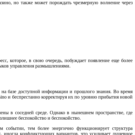
азино, но также может порождать чрезмерную волнение через
с, которое, в свою очередь, побуждает появление еще более
выков управления размышлениями.
я на базе доступной информации и прошлого знания. Во время
sino и беспрестанно корректируя их по уровню прибытия новой
ены в соседней среде. Однако в нынешнем пространстве, где
злишнее беспокойство и беспокойство.
м событии, тем более энергично функционирует структура
, иногда конфликтующих вариантов, что усиливает душевное