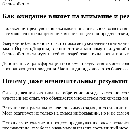
беспокойство.
Как ожидание влияет на внимание и ре
Положение предчувствия оказывает значительное воздейств
Психологическое напряжение, возникающее при предчувствии, м
Умеренное беспокойство часто помогает увеличению внимания
закон Йеркеса-Додсона, в соответствии которому наилучший
беспокойство стартует пагубно воздействовать на когнитивны
Действенные трансформации во время предчувствия могут сод
восполняющего поведения. Часть индивиды делаются более соц
Почему даже незначительные результа
Сила душевной отклика на обретение исхода часто не соот
чувственные опыт, что объясняется множеством психическими
Влияние контраста выполняет значимую задачу в осознании ис
Мозг реагирует не только на смысл информации, но и на сам 
Психическое участие в процесс предвкушения также воздейст
предчувствие, тем более значимым выглядит достигнутый исхо