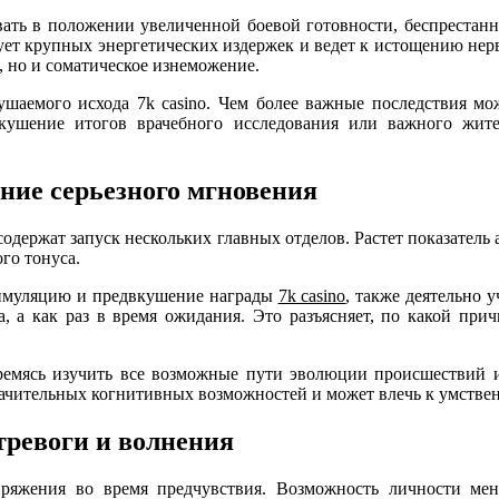
овать в положении увеличенной боевой готовности, беспрестан
ует крупных энергетических издержек и ведет к истощению нерв
, но и соматическое изнеможение.
шаемого исхода 7k casino. Чем более важные последствия мож
вкушение итогов врачебного исследования или важного жит
ние серьезного мгновения
содержат запуск нескольких главных отделов. Растет показатель
го тонуса.
стимуляцию и предвкушение награды
7k casino
, также деятельно 
а, а как раз в время ожидания. Это разъясняет, по какой пр
ремясь изучить все возможные пути эволюции происшествий и 
ачительных когнитивных возможностей и может влечь к умствен
тревоги и волнения
ряжения во время предчувствия. Возможность личности мент