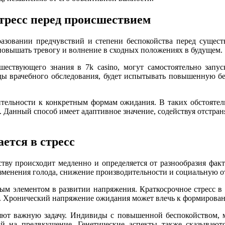
тресс перед происшествием
азовании предчувствий и степени беспокойства перед суще
овышать тревогу и волнение в сходных положениях в будущем.
ествующего знания в 7k casino, могут самостоятельно запус
ды врачебного обследования, будет испытывать повышенную бе
ительности к конкретным формам ожидания. В таких обстоятел
Данный способ имеет адаптивное значение, содействуя отстран
ется в стресс
тву происходит медленно и определяется от разнообразия факт
изменения голода, снижение производительности и социальную о
ым элементом в развитии напряжения. Краткосрочное стресс 
а. Хронический напряжение ожидания может влечь к формирова
яют важную задачу. Индивиды с повышенной беспокойством, 
й на предвкушение. Генетические аспекты также сказываютс