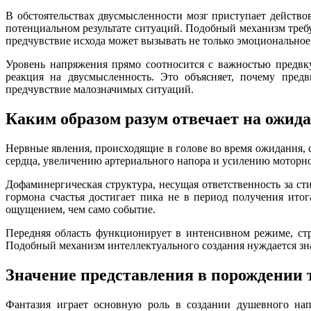
В обстоятельствах двусмысленности мозг приступает действ
потенциальном результате ситуаций. Подобный механизм треб
предчувствие исхода может вызывать не только эмоциональное
Уровень напряжения прямо соотносится с важностью предвку
реакция на двусмысленность. Это объясняет, почему пред
предчувствие малозначимых ситуаций.
Каким образом разум отвечает на ожида
Нервные явления, происходящие в голове во время ожидания, 
сердца, увеличению артериального напора и усилению моторно
Дофаминергическая структура, несущая ответственность за 
гормона счастья достигает пика не в период получения итог
ощущением, чем само событие.
Передняя область функционирует в интенсивном режиме, ст
Подобный механизм интеллектуального создания нуждается зн
Значение представления в порождении 
Фантазия играет основную роль в создании душевного нап