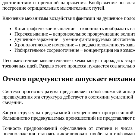
достоинством и причиной напряжения. Воображение позволяе
построение отрицательных мыслительных путей.
Ключевые механизмы воздействия фантазии на душевное поло
Катастрофическое мышление – склонность воображать н
Пережевывание – непроизвольное прокручивание волнит
Душевное заражение – умение фантазируемых обстоятел
Хронологическое изменение – предрасположенность зав
Избирательное сосредоточение – концентрация на возмож
Пессимистичные мыслительные схемы могут порождать закрыт
тревожных идей. Разрыв этого процесса нуждается сознательн
Отчего предчувствие запускает механи
Система прогнозов разума представляет собой сложный аппар
предвкушения эта структура действует в состоянии усиленной
сведений.
Запуск структуры предсказаний осуществляет прогрессивной
большинство предвкушаемых происшествий не представляют пр
Точность предположений обусловлена от степени и числа
предположения, стараясь ликвидировать пробелы в информа