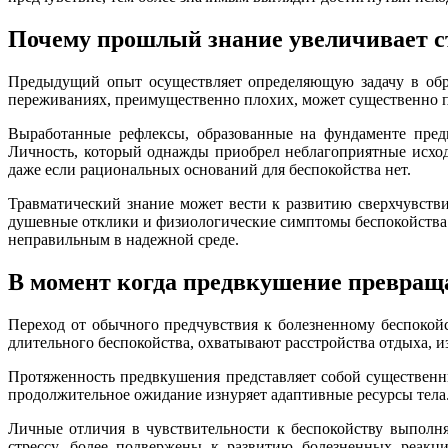
Почему прошлый знание увеличивает с
Предыдущий опыт осуществляет определяющую задачу в обр
переживаниях, преимущественно плохих, может существенно п
Выработанные рефлексы, образованные на фундаменте предш
Личность, который однажды приобрел неблагоприятные исхо
даже если рациональных оснований для беспокойства нет.
Травматический знание может вести к развитию сверхчувств
душевные отклики и физиологические симптомы беспокойства. 
неправильным в надежной среде.
В момент когда предвкушение превраща
Переход от обычного предчувствия к болезненному беспокойс
длительного беспокойства, охватывают расстройства отдыха, 
Протяженность предвкушения представляет собой существенн
продолжительное ожидание изнуряет адаптивные ресурсы тел
Личные отличия в чувствительности к беспокойству выполн
стрессу, более подвержены к развитию болезненных реакци