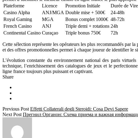
Plateforme
Licence
Promotion Initiale
Durée de Vir
Casino Alpha
ANJ/MGA
Double mise + 500€
24-48h
Royal Gaming
MGA
Bonus complet 1000€
48-72h
French Casino
ANJ
Triple demi + rotations
24h
Continental Casino
Curaçao
Triple bonus 750€
72h
Cette sélection représente les opérateurs les plus recommandés par la po
et des offres promotionnelles permet à chaque joueur de identifier le s
L’évolution constante du environnement national des paris virtuels
technique, l’enrichissement des catalogues de jeux et le perfectionn
ligne france toujours plus puissant et captivant.
Share
Previous Post
Effetti Collaterali degli Steroidi: Cosa Devi Sapere
Next Post
Прегнил Органон: Схема приема и важная информац