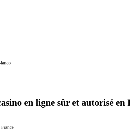
asino en ligne sûr et autorisé en
n France