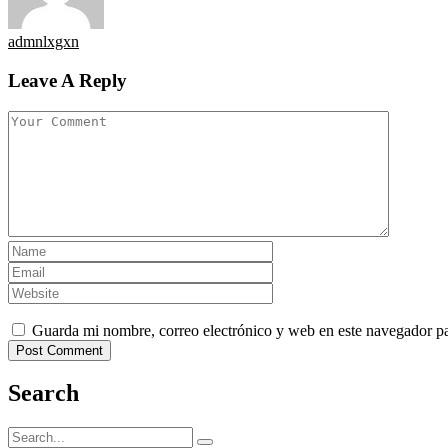
admnlxgxn
Leave A Reply
Guarda mi nombre, correo electrónico y web en este navegador p
Search