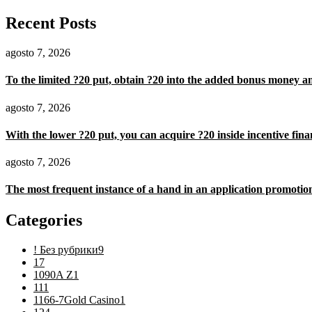
Recent Posts
agosto 7, 2026
To the limited ?20 put, obtain ?20 into the added bonus money an
agosto 7, 2026
With the lower ?20 put, you can acquire ?20 inside incentive fin
agosto 7, 2026
The most frequent instance of a hand in an application promotion 
Categories
! Без рубрики
9
1
7
1090A Z
1
11
1
1166-7Gold Casino
1