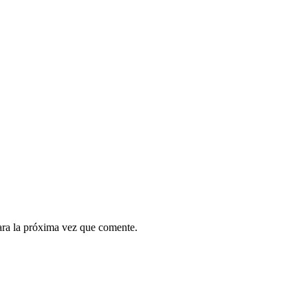
ara la próxima vez que comente.