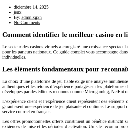
diciembre 14, 2025
jeux
By:
admnlxgxn
No Comments
Comment identifier le meilleur casino en l
Le secteur des casinos virtuels a enregistré une croissance spectacula
pour les parieurs nationaux. Ce guide complet vous accompagne dans vot
individuelles.
Les éléments fondamentaux pour reconnaîtr
La choix d’une plateforme de jeu fiable exige une analyse minutieuse de 
authentiques et les retours d’expérience partagés sur les plateformes d
développés par des éditeurs reconnus comme Microgaming, NetEnt 
L’expérience client et l’expérience client représentent des éléments c
garantissent une expérience de jeu plaisante et continue. Le support c
service courriel en français.
Les offres promotionnelles offerts constituent un bénéfice distinctif 
exigences de mise et les périodes d’activation. Un site reconnu prop