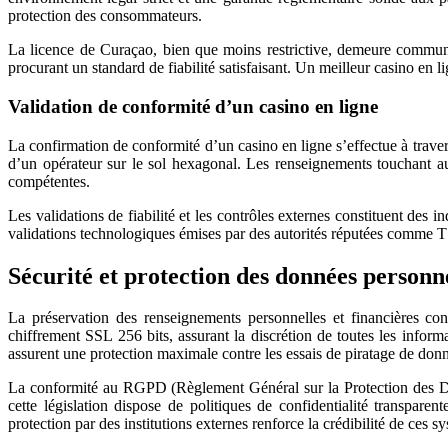
protection des consommateurs.
La licence de Curaçao, bien que moins restrictive, demeure communé
procurant un standard de fiabilité satisfaisant. Un meilleur casino en
Validation de conformité d’un casino en ligne
La confirmation de conformité d’un casino en ligne s’effectue à travers
d’un opérateur sur le sol hexagonal. Les renseignements touchant au
compétentes.
Les validations de fiabilité et les contrôles externes constituent des 
validations technologiques émises par des autorités réputées comme TS
Sécurité et protection des données personn
La préservation des renseignements personnelles et financières con
chiffrement SSL 256 bits, assurant la discrétion de toutes les informat
assurent une protection maximale contre les essais de piratage de don
La conformité au RGPD (Règlement Général sur la Protection des Donné
cette législation dispose de politiques de confidentialité transparent
protection par des institutions externes renforce la crédibilité de ces s