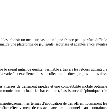
les, choisir un meilleur casino en ligne france peut paraître difficile
aître une plateforme de jeu légale, sécurisée et adaptée à vos attentes
 signal initial de qualité, vérifiable à travers les retours utilisateurs
 variété et excellence de son collection de titres, proposant des titres
des vitesses de traitement rapides et une compatibilité mobile optimale
mmunication incluant le chat en direct, l’assistance téléphonique et le
er minutieusement les termes d’application de ces offres, notamment les
rofiter effectivement de ces avantages promotionnels sans contraintes