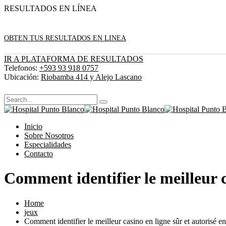
RESULTADOS EN LÍNEA
OBTEN TUS RESULTADOS EN LINEA
IR A PLATAFORMA DE RESULTADOS
Telefonos:
+593 93 918 0757
Ubicación:
Riobamba 414 y Alejo Lascano
Inicio
Sobre Nosotros
Especialidades
Contacto
Comment identifier le meilleur c
Home
jeux
Comment identifier le meilleur casino en ligne sûr et autorisé e