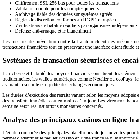
Chiffrement SSL 256 bits pour toutes les transactions
Validation double pour les comptes joueurs
Archivage fiable des données sur systèmes agréés
Règles de discrétion conformes au RGPD européen
Vérifications de fiabilité réguliers par organismes indépendants
Défense anti-arnaque et le blanchiment
Les mesures de prévention contre la fraude incluent des mécanismes d
transactions financières tout en préservant une interface client fluide e
Systèmes de transaction sécurisées et enca
La richesse et fiabilité des moyens financiers constituent des élément
traditionnelles, les wallets numériques comme Neteller ou ecoPayz, les
assurant la sécurité et rapidité des échanges économiques.
Les durées d’exécution des retraits varient selon les moyens adoptés et
des transferts immédiats ou en moins d’un jour. Les virements bancair
semaine selon les institutions monétaires concernés.
Analyse des principaux casinos en ligne fr
L’étude comparée des principales plateformes de jeu ouvertes pour le
permet d’identifier le meilleur casino en ligne france le plus approprié