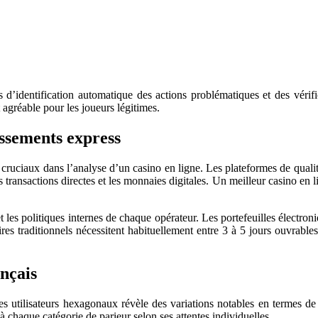
’identification automatique des actions problématiques et des vérific
t agréable pour les joueurs légitimes.
issements express
s cruciaux dans l’analyse d’un casino en ligne. Les plateformes de qualit
 transactions directes et les monnaies digitales. Un meilleur casino en l
 les politiques internes de chaque opérateur. Les portefeuilles électron
es traditionnels nécessitent habituellement entre 3 à 5 jours ouvrables,
ançais
s utilisateurs hexagonaux révèle des variations notables en termes de
 à chaque catégorie de parieur selon ses attentes individuelles.