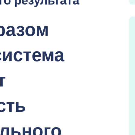
о результата
разом
система
т
сть
льного