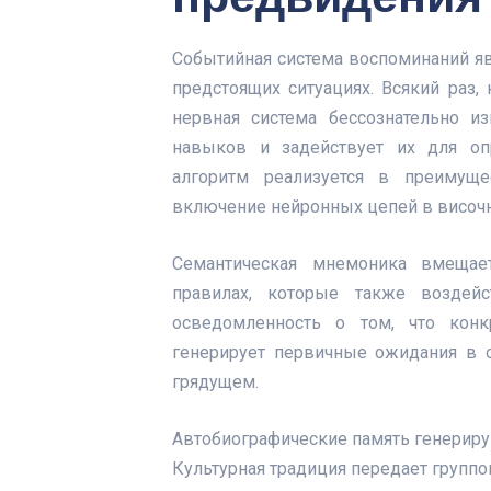
Событийная система воспоминаний яв
предстоящих ситуациях. Всякий раз,
нервная система бессознательно и
навыков и задействует их для опр
алгоритм реализуется в преимуще
включение нейронных цепей в височн
Семантическая мнемоника вмеща
правилах, которые также воздей
осведомленность о том, что конк
генерирует первичные ожидания в 
грядущем.
Автобиографические память генериру
Культурная традиция передает групп