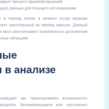
ирует процесс принятия решений
ущую данные для текущего исследования
т в период покоя, в момент когда нервная
ирует накопленный за период навыки. Данный
как мозг рассчитывает возможность достижения
чных ситуациях.
ные
 в анализе
ынуждает нас переоценивать возможность
зводятся. Запоминающиеся или чувственно