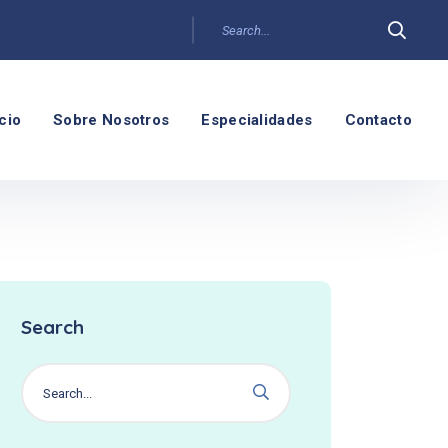
icio
Sobre Nosotros
Especialidades
Contacto
Search