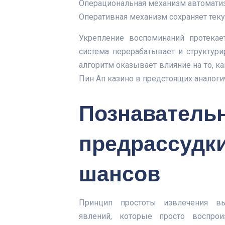
Операциональная механизм автоматиз
Оперативная механизм сохраняет тек
Укрепление воспоминаний протекае
система перерабатывает и структур
алгоритм оказывает влияние на то, 
Пин Ап казино в предстоящих аналоги
Познаватель
предрассудки
шансов
Принцип простоты извлечения в
явлений, которые просто воспрои