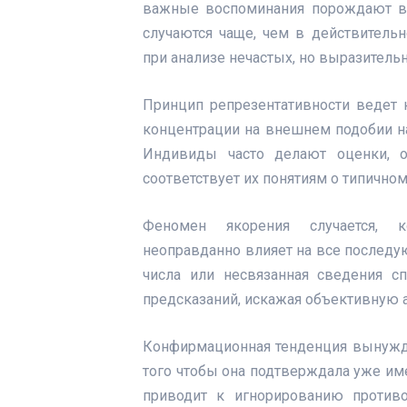
важные воспоминания порождают вп
случаются чаще, чем в действительн
при анализе нечастых, но выразитель
Принцип репрезентативности ведет 
концентрации на внешнем подобии н
Индивиды часто делают оценки, о
соответствует их понятиям о типично
Феномен якорения случается, к
неоправданно влияет на все последу
числа или несвязанная сведения с
предсказаний, искажая объективную 
Конфирмационная тенденция вынуждае
того чтобы она подтверждала уже им
приводит к игнорированию против