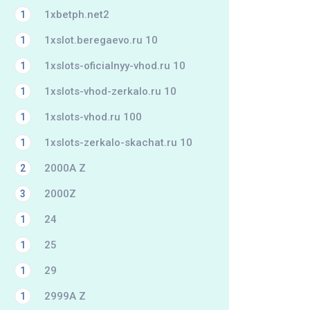
1xbetph.net2
1
1xslot.beregaevo.ru 10
1
1xslots-oficialnyy-vhod.ru 10
1
1xslots-vhod-zerkalo.ru 10
1
1xslots-vhod.ru 100
1
1xslots-zerkalo-skachat.ru 10
1
2000A Z
2
2000Z
3
24
1
25
1
29
1
2999A Z
1