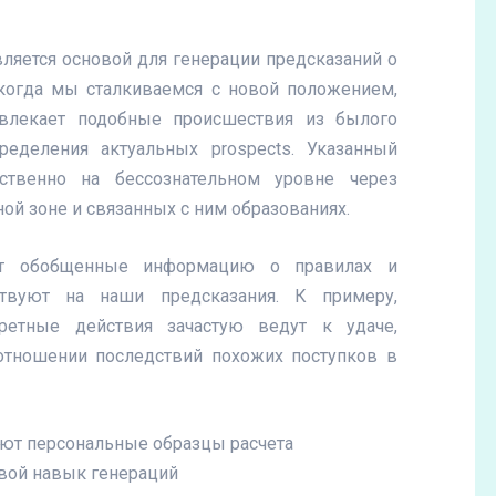
ляется основой для генерации предсказаний о
 когда мы сталкиваемся с новой положением,
звлекает подобные происшествия из былого
еделения актуальных prospects. Указанный
ственно на бессознательном уровне через
ой зоне и связанных с ним образованиях.
ет обобщенные информацию о правилах и
ствуют на наши предсказания. К примеру,
ретные действия зачастую ведут к удаче,
отношении последствий похожих поступков в
ют персональные образцы расчета
овой навык генераций