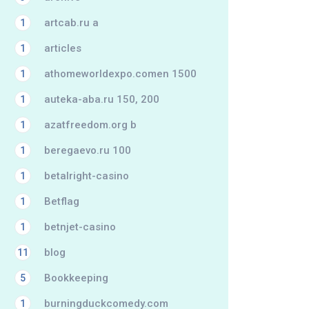
artcab.ru a
1
articles
1
athomeworldexpo.comen 1500
1
auteka-aba.ru 150, 200
1
azatfreedom.org b
1
beregaevo.ru 100
1
betalright-casino
1
Betflag
1
betnjet-casino
1
blog
11
Bookkeeping
5
burningduckcomedy.com
1