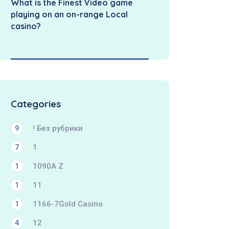
What is the Finest Video game
playing on an on-range Local
casino?
Categories
! Без рубрики
9
1
7
1090A Z
1
11
1
1166-7Gold Casino
1
12
4