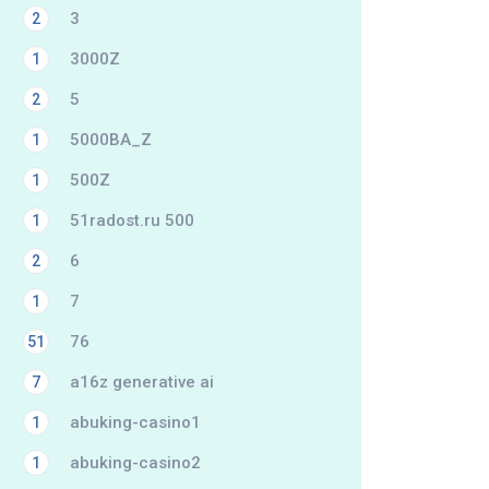
3
2
3000Z
1
5
2
5000BA_Z
1
500Z
1
51radost.ru 500
1
6
2
7
1
76
51
a16z generative ai
7
abuking-casino1
1
abuking-casino2
1