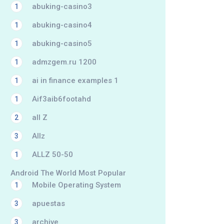
abuking-casino3
1
abuking-casino4
1
abuking-casino5
1
admzgem.ru 1200
1
ai in finance examples 1
1
Aif3aib6footahd
1
all Z
2
Allz
3
ALLZ 50-50
1
Android The World Most Popular
Mobile Operating System
1
apuestas
3
archive
3