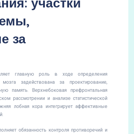
ния: участки
темы,
е за
твляет главную роль в ходе определения
 мозга задействована за проектирование,
чую память. Верхнебоковая префронтальная
ском рассмотрении и анализе статистической
жняя лобная кора интегрирует аффективные
й.
олняет обязанность контроля противоречий и