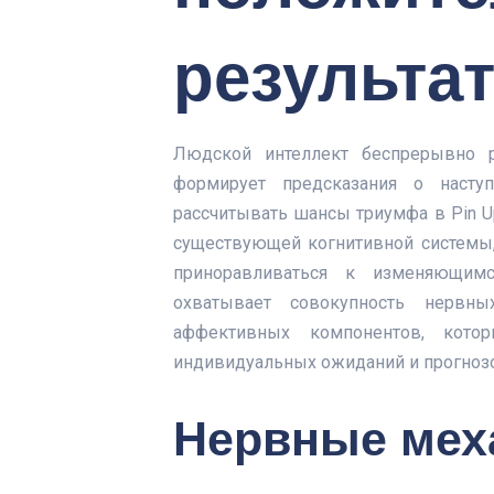
результа
Людской интеллект беспрерывно 
формирует предсказания о наст
рассчитывать шансы триумфа в Pin U
существующей когнитивной системы
приноравливаться к изменяющим
охватывает совокупность нервн
аффективных компонентов, кото
индивидуальных ожиданий и прогноз
Нервные ме