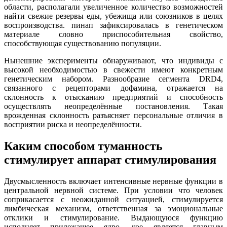
области, располагали увеличенное количество возможностей
найти свежие резервы еды, убежища или союзников в целях
воспроизводства. пинап зафиксировалась в генетическом
материале словно приспособительная свойство,
способствующая существованию популяции.
Нынешние эксперименты обнаруживают, что индивиды с
высокой необходимостью в свежести имеют конкретным
генетическим набором. Разнообразие сегмента DRD4,
связанного с рецепторами дофамина, отражается на
склонность к отысканию предприятий и способность
осуществлять неопределённые постановления. Такая
врожденная склонность разъясняет персональные отличия в
восприятии риска и неопределённости.
Каким способом туманность
стимулирует аппарат стимулирования
Двусмысленность включает интенсивные нервные функции в
центральной нервной системе. При условии что человек
соприкасается с неожиданной ситуацией, стимулируется
лимбическая механизм, ответственная за эмоциональные
отклики и стимулирование. Выдающуюся функцию
исполняет прилежащее ядро, кое является главным