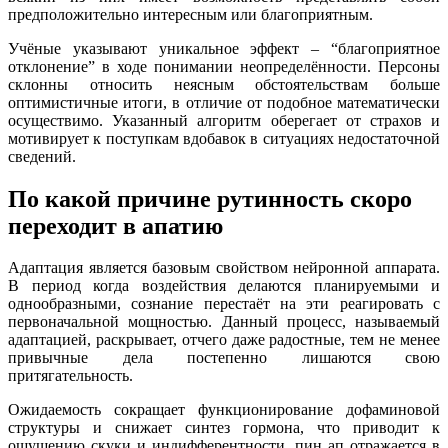
предположительно интересным или благоприятным.
Учёные указывают уникальное эффект – “благоприятное
отклонение” в ходе понимании неопределённости. Персоны
склонны относить неясным обстоятельствам больше
оптимистичные итоги, в отличие от подобное математически
осуществимо. Указанный алгоритм оберегает от страхов и
мотивирует к поступкам вдобавок в ситуациях недостаточной
сведений.
По какой причине рутинность скоро
переходит в апатию
Адаптация является базовым свойством нейронной аппарата.
В период когда воздействия делаются планируемыми и
однообразными, сознание перестаёт на эти реагировать с
первоначальной мощностью. Данный процесс, называемый
адаптацией, раскрывает, отчего даже радостные, тем не менее
привычные дела постепенно лишаются свою
притягательность.
Ожидаемость сокращает функционирование дофаминовой
структуры и снижает синтез гормона, что приводит к
ощущению скуки и индифферентности. пин ап отражается в