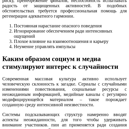
риску, пренебрежение финалов, неспособность испытывать
радость от защищенных активностей. В подобных
обстоятельствах требуется профессиональная помощь для
регенерации адекватного гармонии.
Постоянная нарастание опасного поведения
Игнорирование обеспечением ради интенсивных
ощущений
Плохое влияние на взаимоотношения и карьеру
Неумение управлять импульсы
Каким образом социум и медиа
стимулируют интерес к случайности
Современная массовая культура активно использует
человеческую склонность к загадке. Сериалы с случайными
изменениями повествования, социальные ресурсы с
неожиданным информацией, медийные каналы с регулярно
модифицирующейся материалом – такое порождает
созданную среду интенсивной неизвестности.
Системы подсказывающих структур намеренно вводят
аспекты неожиданности, для того чтобы удерживать
внимание участников. пин ап применяется ради создания