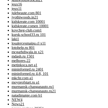
jeux
16
jeux1
1
julebeaute.com 80
1
jyothiwoods.in2
1
kidskreate.com 1000
1
kidskreate.comen 1000
1
kovcheg-club.com
1
kursk-school33.ru 10
1
laki
1
losalercesmaipu.cl x1
1
lotohelp.ru 80
1
mcgarhdiwala.in x2
1
mdash.ru 150
1
melhores-2
2
metinkoca.net a
1
mininformrd.ru 240
1
mininformrd.ru 4-8, 10
1
mkchr.com a
1
moyprofstart.ru a
1
murmansk-changanauto.ru
1
murmansk-changanauto.ru2
1
natadimatge.com b
1
NEW
4
News
21