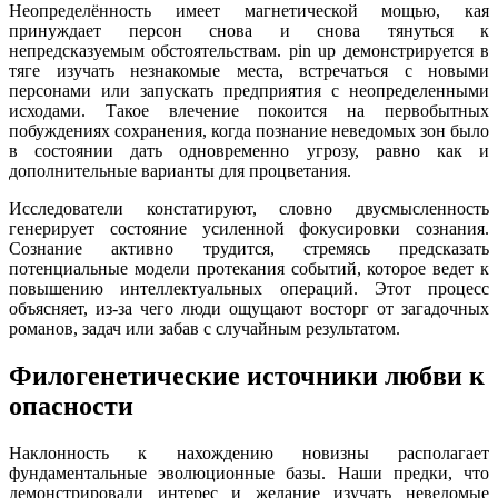
Неопределённость имеет магнетической мощью, кая
принуждает персон снова и снова тянуться к
непредсказуемым обстоятельствам. pin up демонстрируется в
тяге изучать незнакомые места, встречаться с новыми
персонами или запускать предприятия с неопределенными
исходами. Такое влечение покоится на первобытных
побуждениях сохранения, когда познание неведомых зон было
в состоянии дать одновременно угрозу, равно как и
дополнительные варианты для процветания.
Исследователи констатируют, словно двусмысленность
генерирует состояние усиленной фокусировки сознания.
Сознание активно трудится, стремясь предсказать
потенциальные модели протекания событий, которое ведет к
повышению интеллектуальных операций. Этот процесс
объясняет, из-за чего люди ощущают восторг от загадочных
романов, задач или забав с случайным результатом.
Филогенетические источники любви к
опасности
Наклонность к нахождению новизны располагает
фундаментальные эволюционные базы. Наши предки, что
демонстрировали интерес и желание изучать неведомые