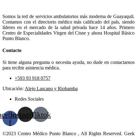
Somos la red de servicios ambulatorios más moderna de Guayaquil.
Contamos con el directorio médico más calificado del país, siendo
líderes en el mercado de la salud privada hace 14 años. Primero
Centro de Especialidades Virgen del Cisne y ahora Hospital Básico
Punto Blanco.
Contacto
Si tiene alguna pregunta o necesita ayuda, no dude en contactarnos
para recibir asistencia médica.
+593 93 918 0757
Ubicación:
Alejo Lascano y Riobamba
Redes Sociales
acebook-
Instagram
Tiktok
f
©2023 Centro Médico Punto Blanco , All Rights Reserved. Geek