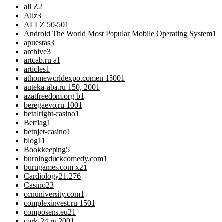
all Z
2
Allz
3
ALLZ 50-50
1
Android The World Most Popular Mobile Operating System
1
apuestas
3
archive
3
artcab.ru a
1
articles
1
athomeworldexpo.comen 1500
1
auteka-aba.ru 150, 200
1
azatfreedom.org b
1
beregaevo.ru 100
1
betalright-casino
1
Betflag
1
betnjet-casino
1
blog
11
Bookkeeping
5
burningduckcomedy.com
1
burugames.com x2
1
Cardiology
21.276
Casino
23
ccnuniversity.com
1
complexinvest.ru 150
1
composens.eu2
1
cork-24.ru 200
1