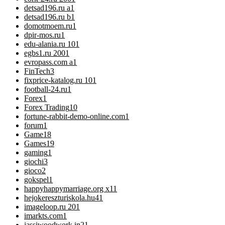
detsad196.ru a
1
detsad196.ru b
1
domotmoem.ru
1
dpir-mos.ru
1
edu-alania.ru 10
1
egbs1.ru 200
1
evropass.com a
1
FinTech
3
fixprice-katalog.ru 10
1
football-24.ru
1
Forex
1
Forex Trading
10
fortune-rabbit-demo-online.com
1
forum
1
Game
18
Games
19
gaming
1
giochi
3
gioco
2
gokspel
1
happyhappymarriage.org x1
1
hejokereszturiskola.hu4
1
imageloop.ru 20
1
imarkts.com
1
jassiwoodwork.in2
1