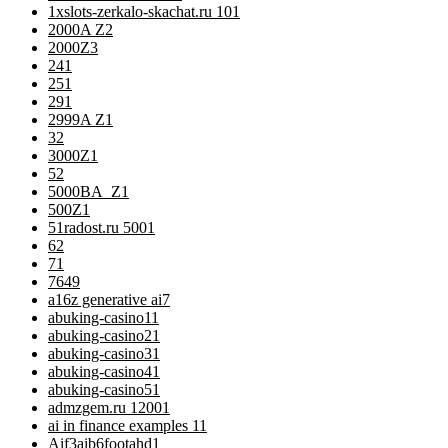
1xslots-zerkalo-skachat.ru 10
1
2000A Z
2
2000Z
3
24
1
25
1
29
1
2999A Z
1
3
2
3000Z
1
5
2
5000BA_Z
1
500Z
1
51radost.ru 500
1
6
2
7
1
76
49
a16z generative ai
7
abuking-casino1
1
abuking-casino2
1
abuking-casino3
1
abuking-casino4
1
abuking-casino5
1
admzgem.ru 1200
1
ai in finance examples 1
1
Aif3aib6footahd
1