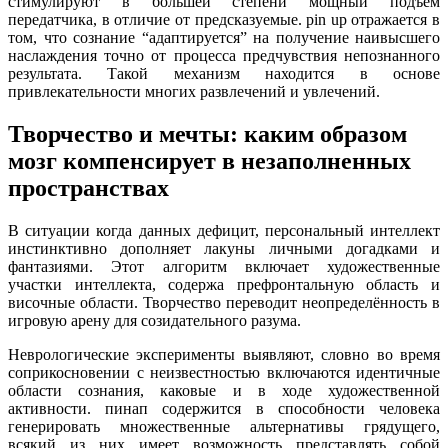
стимулируют в большей степени мощный подъем
передатчика, в отличие от предсказуемые. pin up отражается в
том, что сознание “адаптируется” на получение наивысшего
наслаждения точно от процесса предчувствия непознанного
результата. Такой механизм находится в основе
привлекательности многих развлечений и увлечений.
Творчество и мечты: каким образом
мозг компенсирует в незаполненных
пространствах
В ситуации когда данных дефицит, персональный интеллект
инстинктивно дополняет лакуны личными догадками и
фантазиями. Этот алгоритм включает художественные
участки интеллекта, содержа префронтальную область и
височные области. Творчество переводит неопределённость в
игровую арену для созидательного разума.
Неврологические эксперименты выявляют, словно во время
соприкосновении с неизвестностью включаются идентичные
области сознания, каковые и в ходе художественной
активности. пинап содержится в способности человека
генерировать множественные альтернативы грядущего,
всякий из них имеет возможность представлять собой