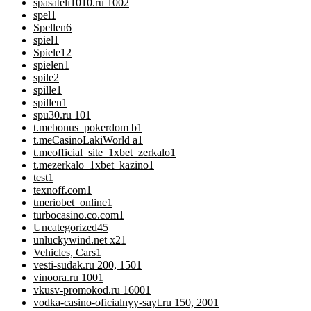
spasateli1010.ru 100
2
spel
1
Spellen
6
spiel
1
Spiele
12
spielen
1
spile
2
spille
1
spillen
1
spu30.ru 10
1
t.mebonus_pokerdom b
1
t.meCasinoLakiWorld a
1
t.meofficial_site_1xbet_zerkalo
1
t.mezerkalo_1xbet_kazino
1
test
1
texnoff.com
1
tmeriobet_online
1
turbocasino.co.com
1
Uncategorized
45
unluckywind.net x2
1
Vehicles, Cars
1
vesti-sudak.ru 200, 150
1
vinoora.ru 100
1
vkusv-promokod.ru 1600
1
vodka-casino-oficialnyy-sayt.ru 150, 200
1