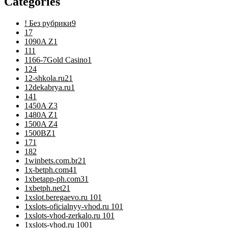
Categories
! Без рубрики
9
1
7
1090A Z
1
11
1
1166-7Gold Casino
1
12
4
12-shkola.ru2
1
12dekabrya.ru
1
14
1
1450A Z
3
1480A Z
1
1500A Z
4
1500BZ
1
17
1
18
2
1winbets.com.br2
1
1x-betph.com4
1
1xbetapp-ph.com3
1
1xbetph.net2
1
1xslot.beregaevo.ru 10
1
1xslots-oficialnyy-vhod.ru 10
1
1xslots-vhod-zerkalo.ru 10
1
1xslots-vhod.ru 100
1