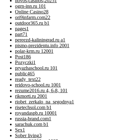
novos-casinos-2025
1
ogrn-inn.ru 10
1
Online Casino
28
ori9infarm.com2
2
outdoor365.ru b
1
pages
1
part7
1
pereezd-kaliningrad.ru a
1
pismo-prezidentu.info 200
1
polar-krm.ru 1200
1
Post
186
Pozyczki
1
pryazhaschool.ru 10
1
public
465
ready_text
22
reidovo-school.ru 100
1
rezume2016.ru 4, 6-8, 10
1
rikmorti.ru 200
1
riobet_zerkalo_na_segodnya
1
risetechsol.com b
1
royandaspb.ru 1000
1
russia-brand.com
1
sarachuk.com b
1
Sex
1
Sober living
3