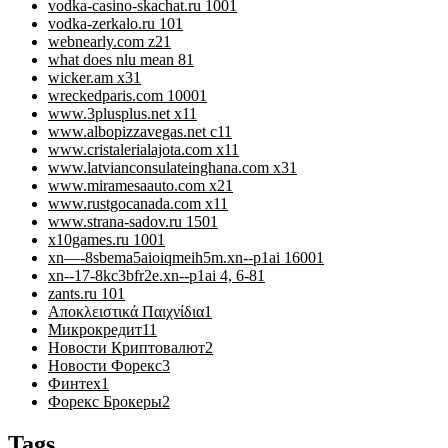
vodka-casino-skachat.ru 100
1
vodka-zerkalo.ru 10
1
webnearly.com z2
1
what does nlu mean 8
1
wicker.am x3
1
wreckedparis.com 1000
1
www.3plusplus.net x1
1
www.albopizzavegas.net c1
1
www.cristalerialajota.com x1
1
www.latvianconsulateinghana.com x3
1
www.miramesaauto.com x2
1
www.rustgocanada.com x1
1
www.strana-sadov.ru 150
1
x10games.ru 100
1
xn—-8sbema5aioiqmeih5m.xn--p1ai 1600
1
xn--17-8kc3bfr2e.xn--p1ai 4, 6-8
1
zants.ru 10
1
Αποκλειστικά Παιχνίδια
1
Микрокредит
11
Новости Криптовалют
2
Новости Форекс
3
Финтех
1
Форекс Брокеры
2
Tags