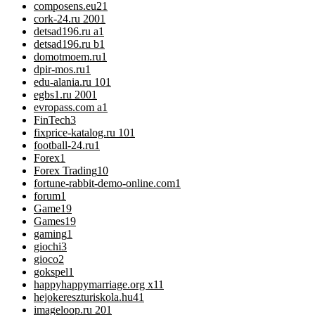
composens.eu2
1
cork-24.ru 200
1
detsad196.ru a
1
detsad196.ru b
1
domotmoem.ru
1
dpir-mos.ru
1
edu-alania.ru 10
1
egbs1.ru 200
1
evropass.com a
1
FinTech
3
fixprice-katalog.ru 10
1
football-24.ru
1
Forex
1
Forex Trading
10
fortune-rabbit-demo-online.com
1
forum
1
Game
19
Games
19
gaming
1
giochi
3
gioco
2
gokspel
1
happyhappymarriage.org x1
1
hejokereszturiskola.hu4
1
imageloop.ru 20
1