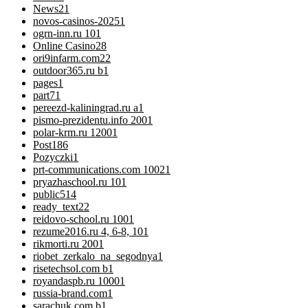
News
21
novos-casinos-2025
1
ogrn-inn.ru 10
1
Online Casino
28
ori9infarm.com2
2
outdoor365.ru b
1
pages
1
part7
1
pereezd-kaliningrad.ru a
1
pismo-prezidentu.info 200
1
polar-krm.ru 1200
1
Post
186
Pozyczki
1
prt-communications.com 1002
1
pryazhaschool.ru 10
1
public
514
ready_text
22
reidovo-school.ru 100
1
rezume2016.ru 4, 6-8, 10
1
rikmorti.ru 200
1
riobet_zerkalo_na_segodnya
1
risetechsol.com b
1
royandaspb.ru 1000
1
russia-brand.com
1
sarachuk.com b
1