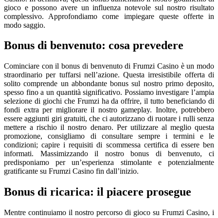
gioco e possono avere un influenza notevole sul nostro risultato
complessivo. Approfondiamo come impiegare queste offerte in
modo saggio.
Bonus di benvenuto: cosa prevedere
Cominciare con il bonus di benvenuto di Frumzi Casino è un modo
straordinario per tuffarsi nell’azione. Questa irresistibile offerta di
solito comprende un abbondante bonus sul nostro primo deposito,
spesso fino a un quantità significativo. Possiamo investigare l’ampia
selezione di giochi che Frumzi ha da offrire, il tutto beneficiando di
fondi extra per migliorare il nostro gameplay. Inoltre, potrebbero
essere aggiunti giri gratuiti, che ci autorizzano di ruotare i rulli senza
mettere a rischio il nostro denaro. Per utilizzare al meglio questa
promozione, consigliamo di consultare sempre i termini e le
condizioni; capire i requisiti di scommessa certifica di essere ben
informati. Massimizzando il nostro bonus di benvenuto, ci
predisponiamo per un’esperienza stimolante e potenzialmente
gratificante su Frumzi Casino fin dall’inizio.
Bonus di ricarica: il piacere prosegue
Mentre continuiamo il nostro percorso di gioco su Frumzi Casino, i