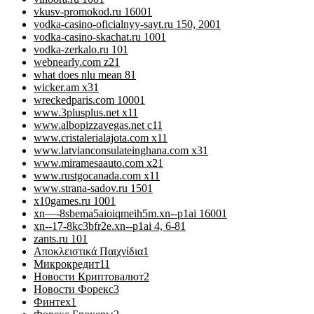
vkusv-promokod.ru 1600
1
vodka-casino-oficialnyy-sayt.ru 150, 200
1
vodka-casino-skachat.ru 100
1
vodka-zerkalo.ru 10
1
webnearly.com z2
1
what does nlu mean 8
1
wicker.am x3
1
wreckedparis.com 1000
1
www.3plusplus.net x1
1
www.albopizzavegas.net c1
1
www.cristalerialajota.com x1
1
www.latvianconsulateinghana.com x3
1
www.miramesaauto.com x2
1
www.rustgocanada.com x1
1
www.strana-sadov.ru 150
1
x10games.ru 100
1
xn—-8sbema5aioiqmeih5m.xn--p1ai 1600
1
xn--17-8kc3bfr2e.xn--p1ai 4, 6-8
1
zants.ru 10
1
Αποκλειστικά Παιχνίδια
1
Микрокредит
11
Новости Криптовалют
2
Новости Форекс
3
Финтех
1