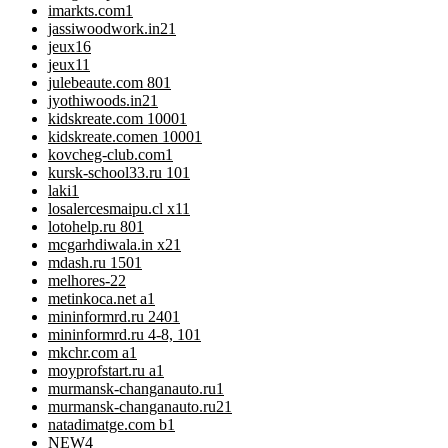
imarkts.com
1
jassiwoodwork.in2
1
jeux
16
jeux1
1
julebeaute.com 80
1
jyothiwoods.in2
1
kidskreate.com 1000
1
kidskreate.comen 1000
1
kovcheg-club.com
1
kursk-school33.ru 10
1
laki
1
losalercesmaipu.cl x1
1
lotohelp.ru 80
1
mcgarhdiwala.in x2
1
mdash.ru 150
1
melhores-2
2
metinkoca.net a
1
mininformrd.ru 240
1
mininformrd.ru 4-8, 10
1
mkchr.com a
1
moyprofstart.ru a
1
murmansk-changanauto.ru
1
murmansk-changanauto.ru2
1
natadimatge.com b
1
NEW
4