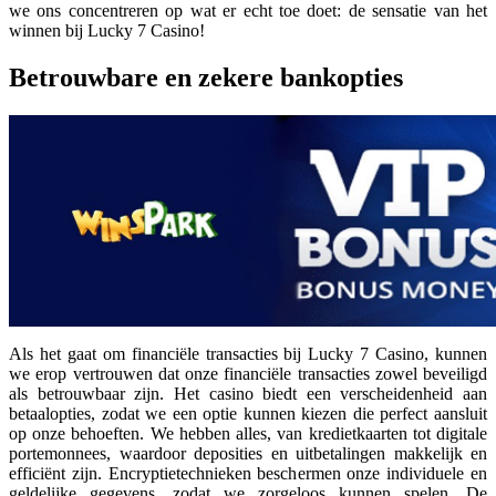
we ons concentreren op wat er echt toe doet: de sensatie van het
winnen bij Lucky 7 Casino!
Betrouwbare en zekere bankopties
Als het gaat om financiële transacties bij Lucky 7 Casino, kunnen
we erop vertrouwen dat onze financiële transacties zowel beveiligd
als betrouwbaar zijn. Het casino biedt een verscheidenheid aan
betaalopties, zodat we een optie kunnen kiezen die perfect aansluit
op onze behoeften. We hebben alles, van kredietkaarten tot digitale
portemonnees, waardoor deposities en uitbetalingen makkelijk en
efficiënt zijn. Encryptietechnieken beschermen onze individuele en
geldelijke gegevens, zodat we zorgeloos kunnen spelen. De