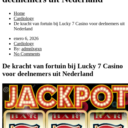
Home
Cardiology
De kracht van fortuin bij Lucky 7 Casino voor deelnemers uit
Nederland
enero 6, 2026
Cardiology
By:
admnlxgxn
No Comments
De kracht van fortuin bij Lucky 7 Casino
voor deelnemers uit Nederland