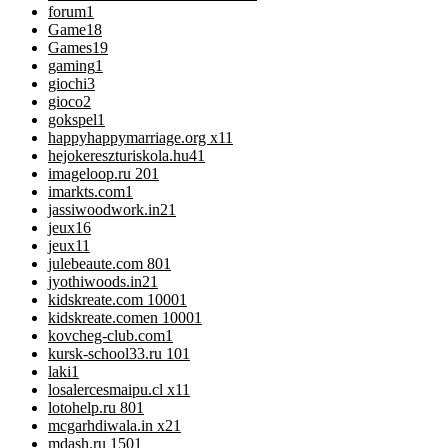
forum
1
Game
18
Games
19
gaming
1
giochi
3
gioco
2
gokspel
1
happyhappymarriage.org x1
1
hejokereszturiskola.hu4
1
imageloop.ru 20
1
imarkts.com
1
jassiwoodwork.in2
1
jeux
16
jeux1
1
julebeaute.com 80
1
jyothiwoods.in2
1
kidskreate.com 1000
1
kidskreate.comen 1000
1
kovcheg-club.com
1
kursk-school33.ru 10
1
laki
1
losalercesmaipu.cl x1
1
lotohelp.ru 80
1
mcgarhdiwala.in x2
1
mdash.ru 150
1