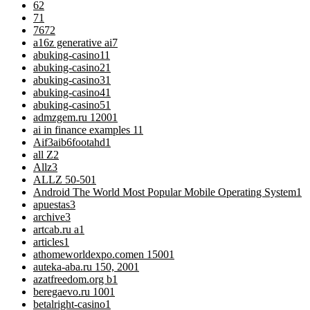
6
2
7
1
76
72
a16z generative ai
7
abuking-casino1
1
abuking-casino2
1
abuking-casino3
1
abuking-casino4
1
abuking-casino5
1
admzgem.ru 1200
1
ai in finance examples 1
1
Aif3aib6footahd
1
all Z
2
Allz
3
ALLZ 50-50
1
Android The World Most Popular Mobile Operating System
1
apuestas
3
archive
3
artcab.ru a
1
articles
1
athomeworldexpo.comen 1500
1
auteka-aba.ru 150, 200
1
azatfreedom.org b
1
beregaevo.ru 100
1
betalright-casino
1