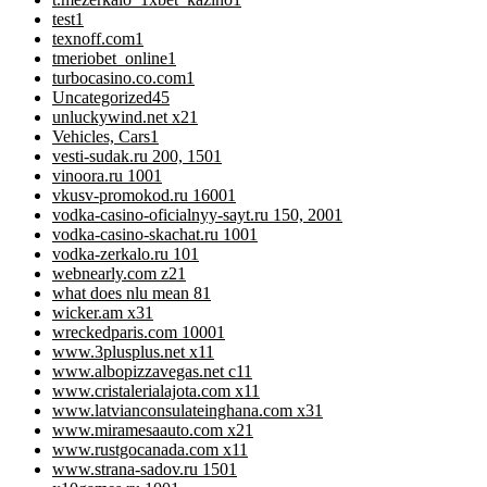
test
1
texnoff.com
1
tmeriobet_online
1
turbocasino.co.com
1
Uncategorized
45
unluckywind.net x2
1
Vehicles, Cars
1
vesti-sudak.ru 200, 150
1
vinoora.ru 100
1
vkusv-promokod.ru 1600
1
vodka-casino-oficialnyy-sayt.ru 150, 200
1
vodka-casino-skachat.ru 100
1
vodka-zerkalo.ru 10
1
webnearly.com z2
1
what does nlu mean 8
1
wicker.am x3
1
wreckedparis.com 1000
1
www.3plusplus.net x1
1
www.albopizzavegas.net c1
1
www.cristalerialajota.com x1
1
www.latvianconsulateinghana.com x3
1
www.miramesaauto.com x2
1
www.rustgocanada.com x1
1
www.strana-sadov.ru 150
1