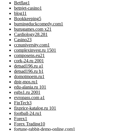
Betflag
1
betnjet-casino
1
blog
11
Bookkeeping
5
burningduckcomedy.com
1
burugames.com x2
1
Cardiology
28.281
Casino
23
ccnuniversity.com
1
complexinvest.ru 150
1
composens.eu2
1
cork-24.ru 200
1
detsad196.ru a
1
detsad196.ru b
1
domotmoem.ru
1
dpir-mos.ru
1
edu-alania.ru 10
1
egbs1.ru 200
1
evropass.com a
1
FinTech
3
fixprice-katalog.ru 10
1
football-24.ru
1
Forex
1
Forex Trading
10
fortune-rabbit-demo-online.com
1