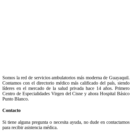
Somos la red de servicios ambulatorios más moderna de Guayaquil.
Contamos con el directorio médico más calificado del país, siendo
líderes en el mercado de la salud privada hace 14 años. Primero
Centro de Especialidades Virgen del Cisne y ahora Hospital Básico
Punto Blanco.
Contacto
Si tiene alguna pregunta o necesita ayuda, no dude en contactarnos
para recibir asistencia médica.