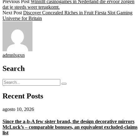
Previous Post
WinnItt casinogames in Nederland die ervoor zorgen
dat je steeds weer terugkomt.
Next Post
Discover Concealed Riches in Fruit Fiesta Slot Gaming
Universe for Britain
admnlxgxn
Search
Recent Posts
agosto 10, 2026
Since the a-b-A few sister brand, the design decorative mirrors
McLuck’s – comparable bonuses, an equivalent excluded-claims
list