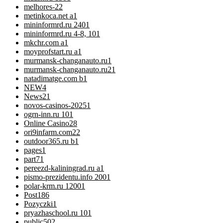
melhores-2
2
metinkoca.net a
1
mininformrd.ru 240
1
mininformrd.ru 4-8, 10
1
mkchr.com a
1
moyprofstart.ru a
1
murmansk-changanauto.ru
1
murmansk-changanauto.ru2
1
natadimatge.com b
1
NEW
4
News
21
novos-casinos-2025
1
ogrn-inn.ru 10
1
Online Casino
28
ori9infarm.com2
2
outdoor365.ru b
1
pages
1
part7
1
pereezd-kaliningrad.ru a
1
pismo-prezidentu.info 200
1
polar-krm.ru 1200
1
Post
186
Pozyczki
1
pryazhaschool.ru 10
1
public
502