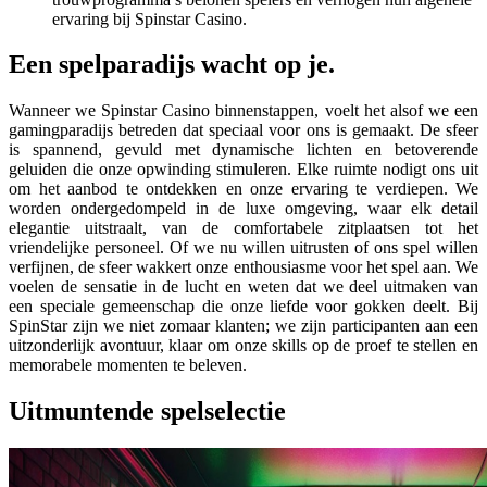
ervaring bij Spinstar Casino.
Een spelparadijs wacht op je.
Wanneer we Spinstar Casino binnenstappen, voelt het alsof we een
gamingparadijs betreden dat speciaal voor ons is gemaakt. De sfeer
is spannend, gevuld met dynamische lichten en betoverende
geluiden die onze opwinding stimuleren. Elke ruimte nodigt ons uit
om het aanbod te ontdekken en onze ervaring te verdiepen. We
worden ondergedompeld in de luxe omgeving, waar elk detail
elegantie uitstraalt, van de comfortabele zitplaatsen tot het
vriendelijke personeel. Of we nu willen uitrusten of ons spel willen
verfijnen, de sfeer wakkert onze enthousiasme voor het spel aan. We
voelen de sensatie in de lucht en weten dat we deel uitmaken van
een speciale gemeenschap die onze liefde voor gokken deelt. Bij
SpinStar zijn we niet zomaar klanten; we zijn participanten aan een
uitzonderlijk avontuur, klaar om onze skills op de proef te stellen en
memorabele momenten te beleven.
Uitmuntende spelselectie