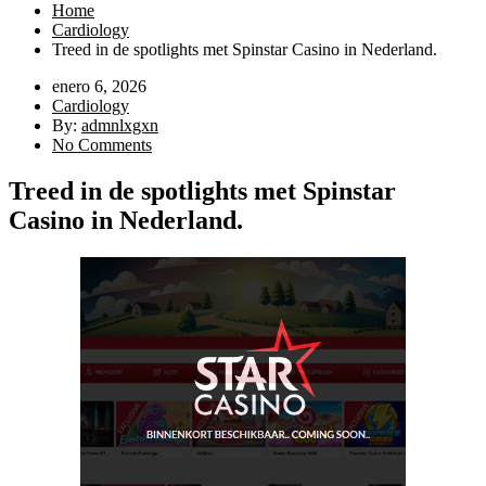
Home
Cardiology
Treed in de spotlights met Spinstar Casino in Nederland.
enero 6, 2026
Cardiology
By:
admnlxgxn
No Comments
Treed in de spotlights met Spinstar
Casino in Nederland.