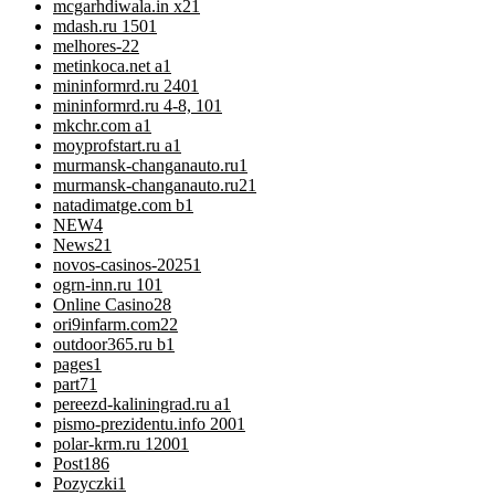
mcgarhdiwala.in x2
1
mdash.ru 150
1
melhores-2
2
metinkoca.net a
1
mininformrd.ru 240
1
mininformrd.ru 4-8, 10
1
mkchr.com a
1
moyprofstart.ru a
1
murmansk-changanauto.ru
1
murmansk-changanauto.ru2
1
natadimatge.com b
1
NEW
4
News
21
novos-casinos-2025
1
ogrn-inn.ru 10
1
Online Casino
28
ori9infarm.com2
2
outdoor365.ru b
1
pages
1
part7
1
pereezd-kaliningrad.ru a
1
pismo-prezidentu.info 200
1
polar-krm.ru 1200
1
Post
186
Pozyczki
1