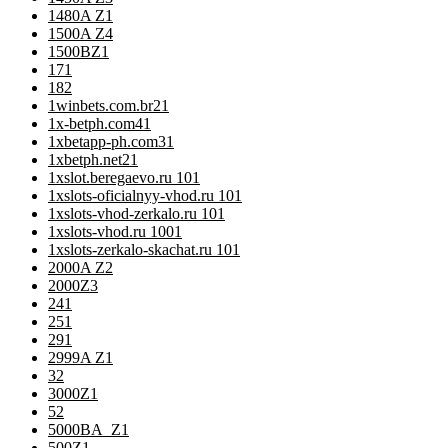
1480A Z
1
1500A Z
4
1500BZ
1
17
1
18
2
1winbets.com.br2
1
1x-betph.com4
1
1xbetapp-ph.com3
1
1xbetph.net2
1
1xslot.beregaevo.ru 10
1
1xslots-oficialnyy-vhod.ru 10
1
1xslots-vhod-zerkalo.ru 10
1
1xslots-vhod.ru 100
1
1xslots-zerkalo-skachat.ru 10
1
2000A Z
2
2000Z
3
24
1
25
1
29
1
2999A Z
1
3
2
3000Z
1
5
2
5000BA_Z
1
500Z
1