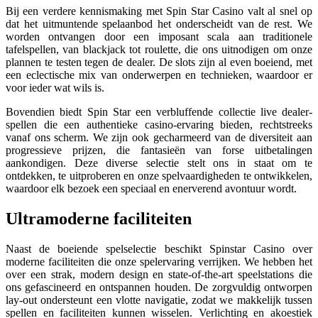
Bij een verdere kennismaking met Spin Star Casino valt al snel op
dat het uitmuntende spelaanbod het onderscheidt van de rest. We
worden ontvangen door een imposant scala aan traditionele
tafelspellen, van blackjack tot roulette, die ons uitnodigen om onze
plannen te testen tegen de dealer. De slots zijn al even boeiend, met
een eclectische mix van onderwerpen en technieken, waardoor er
voor ieder wat wils is.
Bovendien biedt Spin Star een verbluffende collectie live dealer-
spellen die een authentieke casino-ervaring bieden, rechtstreeks
vanaf ons scherm. We zijn ook gecharmeerd van de diversiteit aan
progressieve prijzen, die fantasieën van forse uitbetalingen
aankondigen. Deze diverse selectie stelt ons in staat om te
ontdekken, te uitproberen en onze spelvaardigheden te ontwikkelen,
waardoor elk bezoek een speciaal en enerverend avontuur wordt.
Ultramoderne faciliteiten
Naast de boeiende spelselectie beschikt Spinstar Casino over
moderne faciliteiten die onze spelervaring verrijken. We hebben het
over een strak, modern design en state-of-the-art speelstations die
ons gefascineerd en ontspannen houden. De zorgvuldig ontworpen
lay-out ondersteunt een vlotte navigatie, zodat we makkelijk tussen
spellen en faciliteiten kunnen wisselen. Verlichting en akoestiek