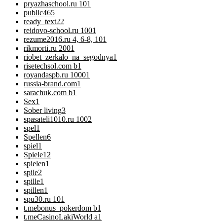
pryazhaschool.ru 10
1
public
465
ready_text
22
reidovo-school.ru 100
1
rezume2016.ru 4, 6-8, 10
1
rikmorti.ru 200
1
riobet_zerkalo_na_segodnya
1
risetechsol.com b
1
royandaspb.ru 1000
1
russia-brand.com
1
sarachuk.com b
1
Sex
1
Sober living
3
spasateli1010.ru 100
2
spel
1
Spellen
6
spiel
1
Spiele
12
spielen
1
spile
2
spille
1
spillen
1
spu30.ru 10
1
t.mebonus_pokerdom b
1
t.meCasinoLakiWorld a
1