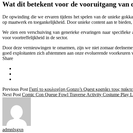
Wat dit betekent voor de vooruitgang van o
De opwinding die we ervaren tijdens het spelen van de unieke gokka
op maatwerk en toegankelijkheid. Door unieke content aan te bieden,
We zien een verschuiving van generieke ervaringen naar specifieke a
voor voortreffelijkheid in de sector.
Door deze vernieuwingen te omarmen, zijn we niet zomaar deelnemers;
goed exploitanten zich afstemmen aan onze evoluerende voorkeuren v
Share
Previous Post
Γιατί το κουλοχέρη Gonzo’s Quest κρατάει τους παίκ
Next Post
Comic Con Queue Fowl Traverse Activity Costume Play 
admnlxgxn