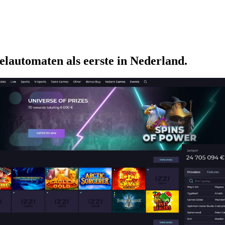
elautomaten als eerste in Nederland.