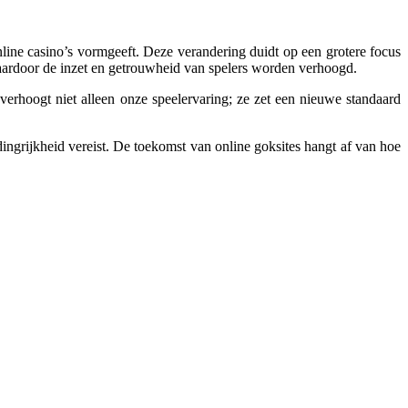
ine casino’s vormgeeft. Deze verandering duidt op een grotere focus
waardoor de inzet en getrouwheid van spelers worden verhoogd.
verhoogt niet alleen onze speelervaring; ze zet een nieuwe standaard
ngrijkheid vereist. De toekomst van online goksites hangt af van hoe