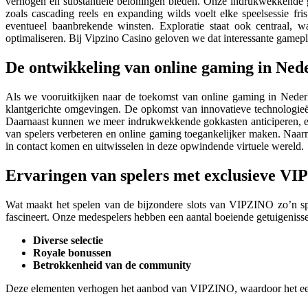
verhogen en substantiële beloningen bieden. Onze indrukwekkende gr
zoals cascading reels en expanding wilds voelt elke speelsessie f
eventueel baanbrekende winsten. Exploratie staat ook centraal,
optimaliseren. Bij Vipzino Casino geloven we dat interessante gamepl
De ontwikkeling van online gaming in Ned
Als we vooruitkijken naar de toekomst van online gaming in Nederla
klantgerichte omgevingen. De opkomst van innovatieve technologieën,
Daarnaast kunnen we meer indrukwekkende gokkasten anticiperen, ee
van spelers verbeteren en online gaming toegankelijker maken. Naa
in contact komen en uitwisselen in deze opwindende virtuele wereld.
Ervaringen van spelers met exclusieve V
Wat maakt het spelen van de bijzondere slots van VIPZINO zo’n sp
fascineert. Onze medespelers hebben een aantal boeiende getuigeniss
Diverse selectie
Royale bonussen
Betrokkenheid van de community
Deze elementen verhogen het aanbod van VIPZINO, waardoor het een v