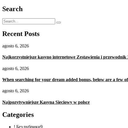
Search
Recent Posts
agosto 6, 2026
Najkorzystniejsze kasyno internetowe Zestawienia i przewodnik
agosto 6, 2026
When searching for your dream added bonus, below are a few of t
agosto 6, 2026
Najpozytywniejsze Kasyna Sieciowy w polsce
Categories
! Без рубрики
9