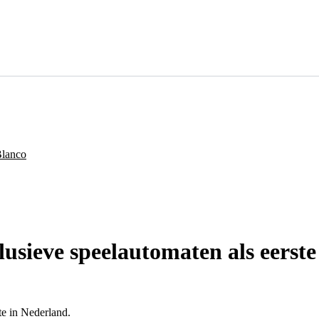
lusieve speelautomaten als eerste
te in Nederland.