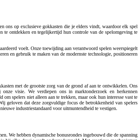
en ons op exclusieve gokkasten die je elders vindt, waardoor elk spel
 te ontdekken en tegelijkertijd hun controle van de spelomgeving te
waardeerd voelt. Onze toewijding aan verantwoord spelen weerspiegelt
eren en gebruik te maken van de modernste technologie, positioneren
okkasten met de grootste zorg van de grond af aan te ontwikkelen. Ons
ij onze visie. We verdiepen ons in marktonderzoek en herkennen
m spelers niet alleen aan te trekken, maar ook hun interesse vast te
Wij geloven dat deze zorgvuldige focus de betrokkenheid van spelers
 nieuwe industriestandaard voor uitmuntendheid te vestigen.
komen. We hebben dynamische bonusrondes ingebouwd die de spanning