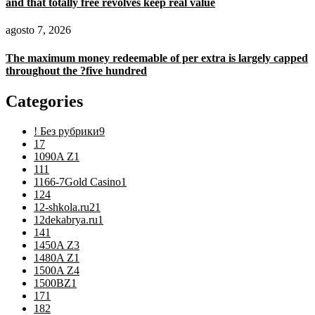
and that totally free revolves keep real value
agosto 7, 2026
The maximum money redeemable of per extra is largely capped
throughout the ?five hundred
Categories
! Без рубрики
9
1
7
1090A Z
1
11
1
1166-7Gold Casino
1
12
4
12-shkola.ru2
1
12dekabrya.ru
1
14
1
1450A Z
3
1480A Z
1
1500A Z
4
1500BZ
1
17
1
18
2