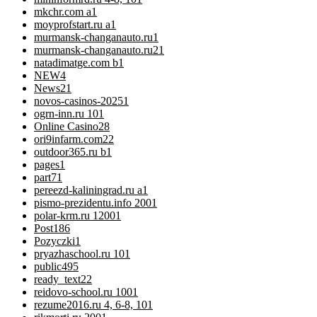
mkchr.com a
1
moyprofstart.ru a
1
murmansk-changanauto.ru
1
murmansk-changanauto.ru2
1
natadimatge.com b
1
NEW
4
News
21
novos-casinos-2025
1
ogrn-inn.ru 10
1
Online Casino
28
ori9infarm.com2
2
outdoor365.ru b
1
pages
1
part7
1
pereezd-kaliningrad.ru a
1
pismo-prezidentu.info 200
1
polar-krm.ru 1200
1
Post
186
Pozyczki
1
pryazhaschool.ru 10
1
public
495
ready_text
22
reidovo-school.ru 100
1
rezume2016.ru 4, 6-8, 10
1