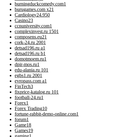
burningduckcomedy.com
1
burugames.com x2
1
Cardiology
24.950
Casino
23
ccnuniversity.com
1
complexinvest.ru 150
1
composens.eu2
1
cork-24.ru 200
1
detsad196.ru a
1
detsad196.ru b
1
domotmoem.ru
1
dpir-mos.ru
1
edu-alania.ru 10
1
egbs1.ru 200
1
evropass.com a
1
FinTech
3
fixprice-katalog.ru 10
1
football-24.ru
1
Forex
1
Forex Trading
10
fortune-rabbit-demo-online.com
1
forum
1
Game
18
Games
19
gaming
1