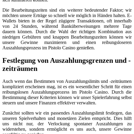
Die Bearbeitungszeiten sind ein weiterer bedeutender Faktor; wir
möchten unsere Erträge so schnell wie möglich in Händen halten. E-
Wallets bieten in der Regel zügigere Transaktionen, oft innerhalb
von 24 Stunden, während Banküberweisungen mehrere Tage
dauern können. Durch die Wahl der richtigen Kombination aus
niedrigen Gebühren und knappen Bearbeitungszeiten können wir
unsere Gewinne maximieren und einen reibungsloseren
Auszahlungsprozess im Pistolo Casino genießen.
Festlegung von Auszahlungsgrenzen und -
zeiträumen
Auch wenn das Bestimmen von Auszahlungslimits und -zeiträumen
kompliziert erscheinen mag, ist es ein wesentlicher Schritt für einen
reibungslosen Auszahlungsprozess im Pistolo Casino. Durch die
Bestimmung dieser Kriterien können wir unser Spielerfahrung selbst
steuern und unsere Finanzen effektiver verwalten.
Zunächst sollten wir ein passendes Auszahlungslimit festlegen, das
unseren Spielverhalten und monetären Zielen entspricht. Dies hilft
uns nicht nur, der Verlockung spontaner Auszahlungen zu
widerstehen, sondern ermöglicht es uns auch, unsere Gewinne