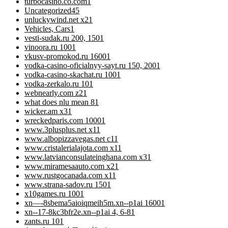
turbocasino.co.com
1
Uncategorized
45
unluckywind.net x2
1
Vehicles, Cars
1
vesti-sudak.ru 200, 150
1
vinoora.ru 100
1
vkusv-promokod.ru 1600
1
vodka-casino-oficialnyy-sayt.ru 150, 200
1
vodka-casino-skachat.ru 100
1
vodka-zerkalo.ru 10
1
webnearly.com z2
1
what does nlu mean 8
1
wicker.am x3
1
wreckedparis.com 1000
1
www.3plusplus.net x1
1
www.albopizzavegas.net c1
1
www.cristalerialajota.com x1
1
www.latvianconsulateinghana.com x3
1
www.miramesaauto.com x2
1
www.rustgocanada.com x1
1
www.strana-sadov.ru 150
1
x10games.ru 100
1
xn—-8sbema5aioiqmeih5m.xn--p1ai 1600
1
xn--17-8kc3bfr2e.xn--p1ai 4, 6-8
1
zants.ru 10
1