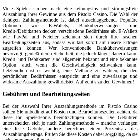
Viele Spieler streben nach eine reibungslos und störungsfreie
Auszahlung ihrer Gewinne aus dem Pistolo Casino. Die Wahl der
richtigen Zahlungsmethode ist dabei ausschlaggebend. Populäre
Optionen wie E-Wallets, Banküberweisungen und
Kredit-/Debitkarten decken verschiedene Bedürfnisse ab. E-Wallets
wie PayPal und Neteller zeichnen sich durch ihre raschen
Bearbeitungszeiten aus, sodass wir fast sofort auf unsere Erträge
zugreifen können. Wer konventionelle Banküberweisungen
bevorzugt, genießt deren Sicherheit, die jedoch länger dauern kann.
Kredit- und Debitkarten sind allgemein bekannt und eine bekannte
Option, auch wenn die Geschwindigkeit schwanken kann.
Letztendlich ist es wichtig, eine Methode zu wählen, die den
persönlichen Bedürfnissen entspricht und eine zuverlässige und
wirksame Auszahlung gewährleistet. Auf geht’s zu den Gewinnen!
Gebühren und Bearbeitungszeiten
Bei der Auswahl Ihrer Auszahlungsmethode im Pistolo Casino
sollten Sie unbedingt auf Kosten und Bearbeitungszeiten achten, da
diese Ihr Spielerlebnis beeinträchtigen können. Die Gebühren
unterscheiden sich je nach Zahlungsmethode – manche verlangen
eine feste Gebühr, andere berechnen einen Prozentsatz des
Auszahlungsbetrags. Prüfen Sie diese Kosten daher sorgfältig, da sie
sich summieren können.