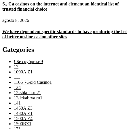
S., Ca casinos on the internet and element an identical list of
trusted financial choice
agosto 8, 2026
We have dependent specific standards to have producing the list
of better on-line casino other sites
Categories
! Без рубрики
9
1
7
1090A Z
1
11
1
1166-7Gold Casino
1
12
4
12-shkola.ru2
1
12dekabrya.ru
1
14
1
1450A Z
3
1480A Z
1
1500A Z
4
1500BZ
1
17
1