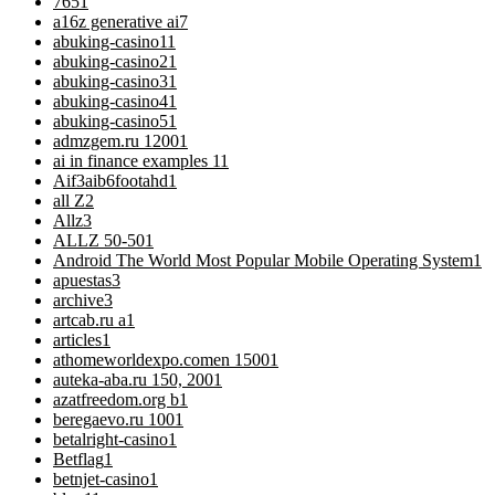
76
51
a16z generative ai
7
abuking-casino1
1
abuking-casino2
1
abuking-casino3
1
abuking-casino4
1
abuking-casino5
1
admzgem.ru 1200
1
ai in finance examples 1
1
Aif3aib6footahd
1
all Z
2
Allz
3
ALLZ 50-50
1
Android The World Most Popular Mobile Operating System
1
apuestas
3
archive
3
artcab.ru a
1
articles
1
athomeworldexpo.comen 1500
1
auteka-aba.ru 150, 200
1
azatfreedom.org b
1
beregaevo.ru 100
1
betalright-casino
1
Betflag
1
betnjet-casino
1