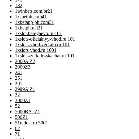
18
2
1winbets.com.br2
1
1x-betph.com4
1
1xbetapp-ph.com3
1
1xbetph.net2
1
1xslot.beregaevo.ru 10
1
1xslots-oficialnyy-vhod.ru 10
1
1xslots-vhod-zerkalo.ru 10
1
1xslots-vhod.ru 100
1
1xslots-zerkalo-skachat.ru 10
1
2000A Z
2
2000Z
3
24
1
25
1
29
1
2999A Z
1
3
2
3000Z
1
5
2
5000BA_Z
1
500Z
1
51radost.ru 500
1
6
2
7
1