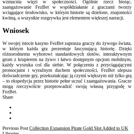
wzmacnia więzi w społeczności. Ogólnie rzecz biorąc,
zaangażowanie FezBet w współdziałanie z graczami tworzy
wciągające środowisko, w którym historie są dzielone, znajomości
kwitną, a wszystkie rozgrywka jest elementem większej narracji.
Wniosek
W swojej istocie kasyno FezBet zaprasza graczy do żywego świata,
w którym każda gra prezentuje fascynującą historię. Dzięki
różnorodnemu wyborowi standardowych slotów, interaktywnym
grom z krupierem na żywo i łatwo dostępnym opcjom mobilnym,
każdy wyszuka coś dla siebie. W połączeniu z przyciągającymi
promocjami i wyraźnym duchem społeczności, FezBet ulepsza
doświadczenie gry, przekształcając ją czymś większym niż tylko grą
– to ekspedycja przez historie pełne uczuć i zaangażowania. Gracze
mogą rzeczywiście przeprowadzić swoją własną przygodę w
FezBet.
Share
Previous Post
Collection Expansion Pirate Gold Slot Added to UK
Libraries