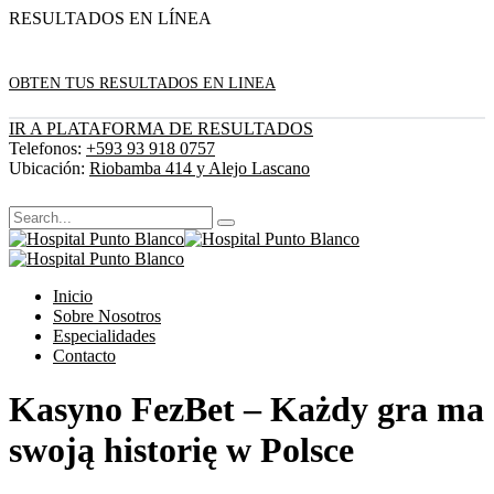
RESULTADOS EN LÍNEA
OBTEN TUS RESULTADOS EN LINEA
IR A PLATAFORMA DE RESULTADOS
Telefonos:
+593 93 918 0757
Ubicación:
Riobamba 414 y Alejo Lascano
Inicio
Sobre Nosotros
Especialidades
Contacto
Kasyno FezBet – Każdy gra ma
swoją historię w Polsce