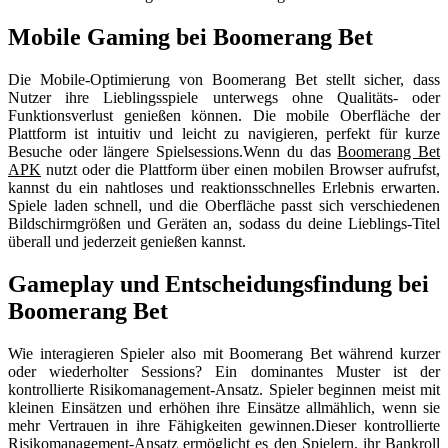
Mobile Gaming bei Boomerang Bet
Die Mobile-Optimierung von Boomerang Bet stellt sicher, dass
Nutzer ihre Lieblingsspiele unterwegs ohne Qualitäts- oder
Funktionsverlust genießen können. Die mobile Oberfläche der
Plattform ist intuitiv und leicht zu navigieren, perfekt für kurze
Besuche oder längere Spielsessions.Wenn du das
Boomerang Bet
APK
nutzt oder die Plattform über einen mobilen Browser aufrufst,
kannst du ein nahtloses und reaktionsschnelles Erlebnis erwarten.
Spiele laden schnell, und die Oberfläche passt sich verschiedenen
Bildschirmgrößen und Geräten an, sodass du deine Lieblings-Titel
überall und jederzeit genießen kannst.
Gameplay und Entscheidungsfindung bei
Boomerang Bet
Wie interagieren Spieler also mit Boomerang Bet während kurzer
oder wiederholter Sessions? Ein dominantes Muster ist der
kontrollierte Risikomanagement-Ansatz. Spieler beginnen meist mit
kleinen Einsätzen und erhöhen ihre Einsätze allmählich, wenn sie
mehr Vertrauen in ihre Fähigkeiten gewinnen.Dieser kontrollierte
Risikomanagement-Ansatz ermöglicht es den Spielern, ihr Bankroll