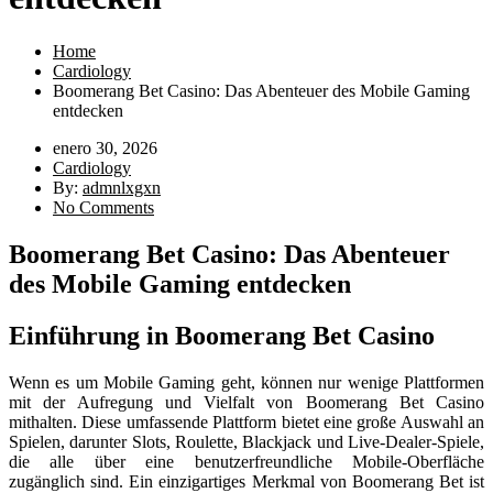
Home
Cardiology
Boomerang Bet Casino: Das Abenteuer des Mobile Gaming
entdecken
enero 30, 2026
Cardiology
By:
admnlxgxn
No Comments
Boomerang Bet Casino: Das Abenteuer
des Mobile Gaming entdecken
Einführung in Boomerang Bet Casino
Wenn es um Mobile Gaming geht, können nur wenige Plattformen
mit der Aufregung und Vielfalt von Boomerang Bet Casino
mithalten. Diese umfassende Plattform bietet eine große Auswahl an
Spielen, darunter Slots, Roulette, Blackjack und Live-Dealer-Spiele,
die alle über eine benutzerfreundliche Mobile-Oberfläche
zugänglich sind. Ein einzigartiges Merkmal von Boomerang Bet ist