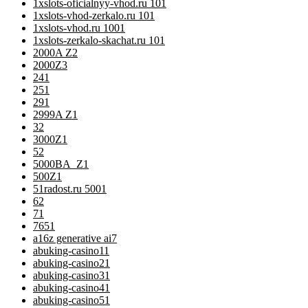
1xslots-oficialnyy-vhod.ru 10
1
1xslots-vhod-zerkalo.ru 10
1
1xslots-vhod.ru 100
1
1xslots-zerkalo-skachat.ru 10
1
2000A Z
2
2000Z
3
24
1
25
1
29
1
2999A Z
1
3
2
3000Z
1
5
2
5000BA_Z
1
500Z
1
51radost.ru 500
1
6
2
7
1
76
51
a16z generative ai
7
abuking-casino1
1
abuking-casino2
1
abuking-casino3
1
abuking-casino4
1
abuking-casino5
1