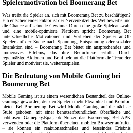
Spielermotivation bei Boomerang Bet
Was treibt die Spieler an, sich mit Boomerang Bet zu beschäftigen?
Ein entscheidender Faktor ist der Nervenkitzel des Wettbewerbs und
die Chance auf schnelle Gewinne. Durch eine große Spieleauswahl
und eine mobile-optimierte Plattform spricht Boomerang Bet
unterschiedliche Motivationen und Vorlieben der Spieler an.Ob
Spieler auf der Suche nach Spannung, Entspannung oder sozialer
Interaktion sind – Boomerang Bet bietet ein ansprechendes und
immersives Erlebnis, das ihre Bedürfnisse erfüllt. Durch
regelmäßige Aktionen und Boni belohnt die Plattform die Treue der
Spieler und motiviert sie, weiterzuspielen.
Die Bedeutung von Mobile Gaming bei
Boomerang Bet
Mobile Gaming ist zu einem wesentlichen Bestandteil des Online-
Gamings geworden, der den Spielern mehr Flexibilität und Komfort
bietet. Bei Boomerang Bet wird Mobile Gaming auf die nächste
Stufe gehoben, mit einer benutzerfreundlichen Oberfläche und
nahtlosem Gameplay.Egal, ob Nutzer das Boomerang Bet APK
verwenden oder die Plattform über einen mobilen Browser aufrufen
– sie können ein reaktionsschnelles und fesselndes Erlebnis