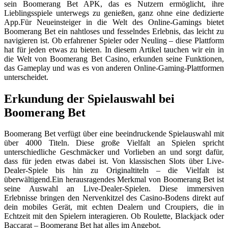
sein Boomerang Bet APK, das es Nutzern ermöglicht, ihre
Lieblingsspiele unterwegs zu genießen, ganz ohne eine dedizierte
App.Für Neueinsteiger in die Welt des Online-Gamings bietet
Boomerang Bet ein nahtloses und fesselndes Erlebnis, das leicht zu
navigieren ist. Ob erfahrener Spieler oder Neuling – diese Plattform
hat für jeden etwas zu bieten. In diesem Artikel tauchen wir ein in
die Welt von Boomerang Bet Casino, erkunden seine Funktionen,
das Gameplay und was es von anderen Online-Gaming-Plattformen
unterscheidet.
Erkundung der Spielauswahl bei
Boomerang Bet
Boomerang Bet verfügt über eine beeindruckende Spielauswahl mit
über 4000 Titeln. Diese große Vielfalt an Spielen spricht
unterschiedliche Geschmäcker und Vorlieben an und sorgt dafür,
dass für jeden etwas dabei ist. Von klassischen Slots über Live-
Dealer-Spiele bis hin zu Originaltiteln – die Vielfalt ist
überwältigend.Ein herausragendes Merkmal von Boomerang Bet ist
seine Auswahl an Live-Dealer-Spielen. Diese immersiven
Erlebnisse bringen den Nervenkitzel des Casino-Bodens direkt auf
dein mobiles Gerät, mit echten Dealern und Croupiers, die in
Echtzeit mit den Spielern interagieren. Ob Roulette, Blackjack oder
Baccarat – Boomerang Bet hat alles im Angebot.