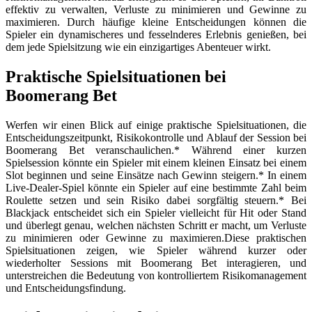
effektiv zu verwalten, Verluste zu minimieren und Gewinne zu
maximieren. Durch häufige kleine Entscheidungen können die
Spieler ein dynamischeres und fesselnderes Erlebnis genießen, bei
dem jede Spielsitzung wie ein einzigartiges Abenteuer wirkt.
Praktische Spielsituationen bei
Boomerang Bet
Werfen wir einen Blick auf einige praktische Spielsituationen, die
Entscheidungszeitpunkt, Risikokontrolle und Ablauf der Session bei
Boomerang Bet veranschaulichen.* Während einer kurzen
Spielsession könnte ein Spieler mit einem kleinen Einsatz bei einem
Slot beginnen und seine Einsätze nach Gewinn steigern.* In einem
Live-Dealer-Spiel könnte ein Spieler auf eine bestimmte Zahl beim
Roulette setzen und sein Risiko dabei sorgfältig steuern.* Bei
Blackjack entscheidet sich ein Spieler vielleicht für Hit oder Stand
und überlegt genau, welchen nächsten Schritt er macht, um Verluste
zu minimieren oder Gewinne zu maximieren.Diese praktischen
Spielsituationen zeigen, wie Spieler während kurzer oder
wiederholter Sessions mit Boomerang Bet interagieren, und
unterstreichen die Bedeutung von kontrolliertem Risikomanagement
und Entscheidungsfindung.