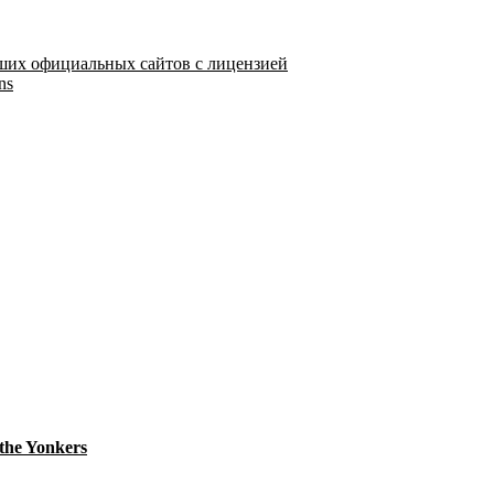
ших официальных сайтов с лицензией
ns
 the Yonkers