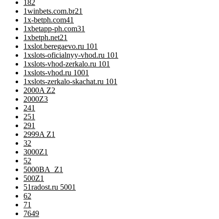
18
2
1winbets.com.br2
1
1x-betph.com4
1
1xbetapp-ph.com3
1
1xbetph.net2
1
1xslot.beregaevo.ru 10
1
1xslots-oficialnyy-vhod.ru 10
1
1xslots-vhod-zerkalo.ru 10
1
1xslots-vhod.ru 100
1
1xslots-zerkalo-skachat.ru 10
1
2000A Z
2
2000Z
3
24
1
25
1
29
1
2999A Z
1
3
2
3000Z
1
5
2
5000BA_Z
1
500Z
1
51radost.ru 500
1
6
2
7
1
76
49