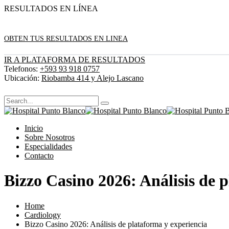
RESULTADOS EN LÍNEA
OBTEN TUS RESULTADOS EN LINEA
IR A PLATAFORMA DE RESULTADOS
Telefonos:
+593 93 918 0757
Ubicación:
Riobamba 414 y Alejo Lascano
Inicio
Sobre Nosotros
Especialidades
Contacto
Bizzo Casino 2026: Análisis de 
Home
Cardiology
Bizzo Casino 2026: Análisis de plataforma y experiencia