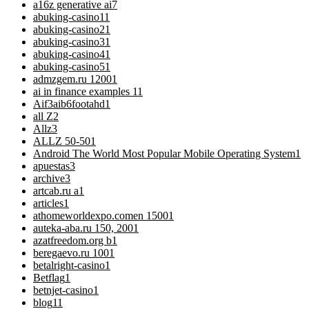
a16z generative ai
7
abuking-casino1
1
abuking-casino2
1
abuking-casino3
1
abuking-casino4
1
abuking-casino5
1
admzgem.ru 1200
1
ai in finance examples 1
1
Aif3aib6footahd
1
all Z
2
Allz
3
ALLZ 50-50
1
Android The World Most Popular Mobile Operating System
1
apuestas
3
archive
3
artcab.ru a
1
articles
1
athomeworldexpo.comen 1500
1
auteka-aba.ru 150, 200
1
azatfreedom.org b
1
beregaevo.ru 100
1
betalright-casino
1
Betflag
1
betnjet-casino
1
blog
11