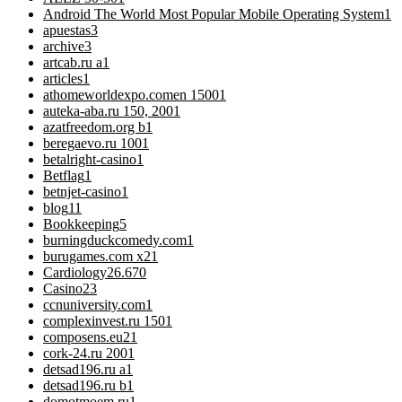
Android The World Most Popular Mobile Operating System
1
apuestas
3
archive
3
artcab.ru a
1
articles
1
athomeworldexpo.comen 1500
1
auteka-aba.ru 150, 200
1
azatfreedom.org b
1
beregaevo.ru 100
1
betalright-casino
1
Betflag
1
betnjet-casino
1
blog
11
Bookkeeping
5
burningduckcomedy.com
1
burugames.com x2
1
Cardiology
26.670
Casino
23
ccnuniversity.com
1
complexinvest.ru 150
1
composens.eu2
1
cork-24.ru 200
1
detsad196.ru a
1
detsad196.ru b
1
domotmoem.ru
1