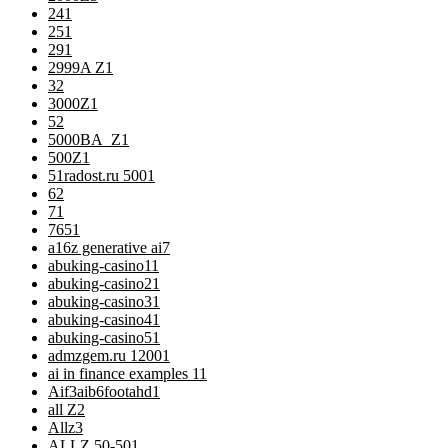
24
1
25
1
29
1
2999A Z
1
3
2
3000Z
1
5
2
5000BA_Z
1
500Z
1
51radost.ru 500
1
6
2
7
1
76
51
a16z generative ai
7
abuking-casino1
1
abuking-casino2
1
abuking-casino3
1
abuking-casino4
1
abuking-casino5
1
admzgem.ru 1200
1
ai in finance examples 1
1
Aif3aib6footahd
1
all Z
2
Allz
3
ALLZ 50-50
1