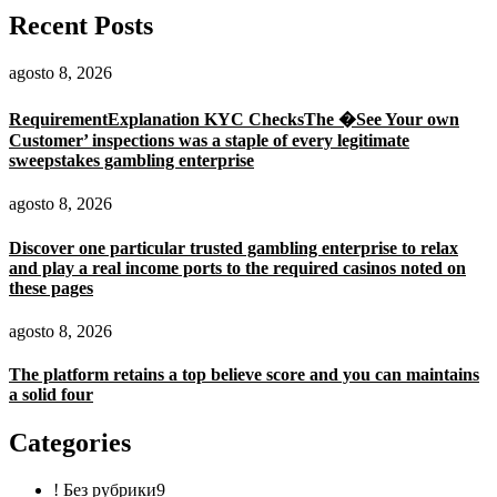
Recent Posts
agosto 8, 2026
RequirementExplanation KYC ChecksThe �See Your own
Customer’ inspections was a staple of every legitimate
sweepstakes gambling enterprise
agosto 8, 2026
Discover one particular trusted gambling enterprise to relax
and play a real income ports to the required casinos noted on
these pages
agosto 8, 2026
The platform retains a top believe score and you can maintains
a solid four
Categories
! Без рубрики
9