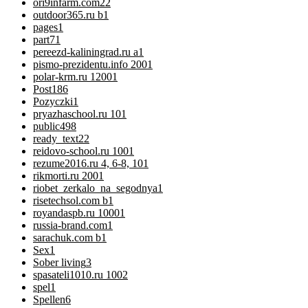
ori9infarm.com2
2
outdoor365.ru b
1
pages
1
part7
1
pereezd-kaliningrad.ru a
1
pismo-prezidentu.info 200
1
polar-krm.ru 1200
1
Post
186
Pozyczki
1
pryazhaschool.ru 10
1
public
498
ready_text
22
reidovo-school.ru 100
1
rezume2016.ru 4, 6-8, 10
1
rikmorti.ru 200
1
riobet_zerkalo_na_segodnya
1
risetechsol.com b
1
royandaspb.ru 1000
1
russia-brand.com
1
sarachuk.com b
1
Sex
1
Sober living
3
spasateli1010.ru 100
2
spel
1
Spellen
6