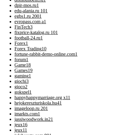
dpir-mos.ru
1
edu-alania.ru 10
1
egbs1.ru 200
1
evropass.com a
1
FinTech
3
fixprice-katalog.ru 10
1
football-24.ru
1
Forex
1
Forex Trading
10
fortune-rabbit-demo-online.com
1
forum
1
Game
18
Games
19
gaming
1
giochi
3
gioco
2
gokspel
1
happyhappymarriage.org x1
1
hejokereszturiskola.hu4
1
imageloop.ru 20
1
imarkts.com
1
jassiwoodwork.in2
1
jeux
16
jeux1
1