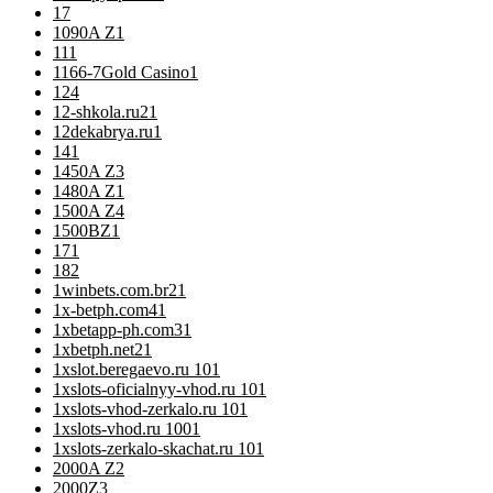
1
7
1090A Z
1
11
1
1166-7Gold Casino
1
12
4
12-shkola.ru2
1
12dekabrya.ru
1
14
1
1450A Z
3
1480A Z
1
1500A Z
4
1500BZ
1
17
1
18
2
1winbets.com.br2
1
1x-betph.com4
1
1xbetapp-ph.com3
1
1xbetph.net2
1
1xslot.beregaevo.ru 10
1
1xslots-oficialnyy-vhod.ru 10
1
1xslots-vhod-zerkalo.ru 10
1
1xslots-vhod.ru 100
1
1xslots-zerkalo-skachat.ru 10
1
2000A Z
2
2000Z
3