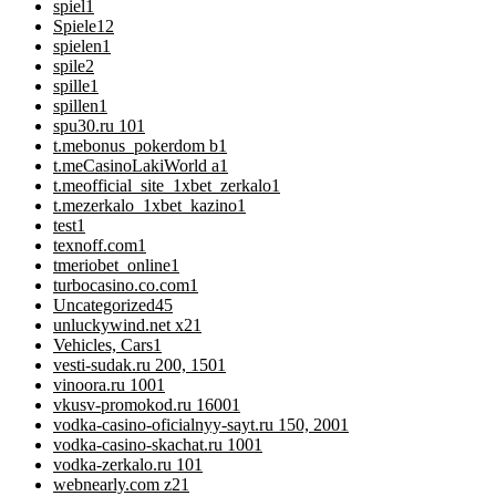
spiel
1
Spiele
12
spielen
1
spile
2
spille
1
spillen
1
spu30.ru 10
1
t.mebonus_pokerdom b
1
t.meCasinoLakiWorld a
1
t.meofficial_site_1xbet_zerkalo
1
t.mezerkalo_1xbet_kazino
1
test
1
texnoff.com
1
tmeriobet_online
1
turbocasino.co.com
1
Uncategorized
45
unluckywind.net x2
1
Vehicles, Cars
1
vesti-sudak.ru 200, 150
1
vinoora.ru 100
1
vkusv-promokod.ru 1600
1
vodka-casino-oficialnyy-sayt.ru 150, 200
1
vodka-casino-skachat.ru 100
1
vodka-zerkalo.ru 10
1
webnearly.com z2
1