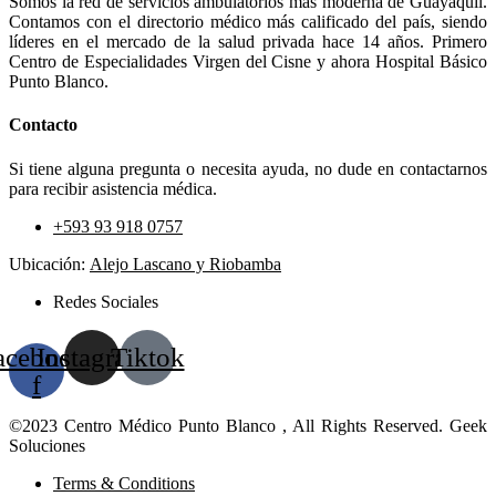
Somos la red de servicios ambulatorios más moderna de Guayaquil.
Contamos con el directorio médico más calificado del país, siendo
líderes en el mercado de la salud privada hace 14 años. Primero
Centro de Especialidades Virgen del Cisne y ahora Hospital Básico
Punto Blanco.
Contacto
Si tiene alguna pregunta o necesita ayuda, no dude en contactarnos
para recibir asistencia médica.
+593 93 918 0757
Ubicación:
Alejo Lascano y Riobamba
Redes Sociales
acebook-
Instagram
Tiktok
f
©2023 Centro Médico Punto Blanco , All Rights Reserved. Geek
Soluciones
Terms & Conditions