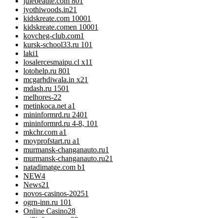
julebeaute.com 80
1
jyothiwoods.in2
1
kidskreate.com 1000
1
kidskreate.comen 1000
1
kovcheg-club.com
1
kursk-school33.ru 10
1
laki
1
losalercesmaipu.cl x1
1
lotohelp.ru 80
1
mcgarhdiwala.in x2
1
mdash.ru 150
1
melhores-2
2
metinkoca.net a
1
mininformrd.ru 240
1
mininformrd.ru 4-8, 10
1
mkchr.com a
1
moyprofstart.ru a
1
murmansk-changanauto.ru
1
murmansk-changanauto.ru2
1
natadimatge.com b
1
NEW
4
News
21
novos-casinos-2025
1
ogrn-inn.ru 10
1
Online Casino
28