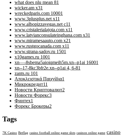
what does nlu mean 8
1
wicker.am x3
1
wreckedparis.com 1000
1
www.3plusplus.net x1
1
www.albopizzavegas.net c1
1
www.cristalerialajota.com x1
1
www.latvianconsulateinghana.com x3
1
www.miramesaauto.com x2
1
www.rustgocanada.com x1
1
www.strana-sadov.ru 150
1
x10games.ru 100
1
xn—-8sbema5aioiqmeih5m.xn--p1ai 1600
1
xn--17-8kc3bfr2e.xn--p1ai 4, 6-8
1
zants.ru 10
1
Αποκλειστικά Παιχνίδια
1
Микрокредит
11
Новости Криптовалют
2
Новости Форекс
3
Финтех
1
Форекс Брокеры
2
Tags
casino
7K Casino
Betflag
casino football online game slots
casinon online game