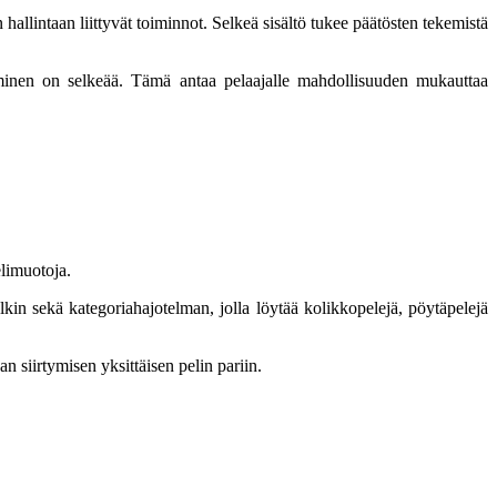
allintaan liittyvät toiminnot. Selkeä sisältö tukee päätösten tekemistä
ätäminen on selkeää. Tämä antaa pelaajalle mahdollisuuden mukauttaa
elimuotoja.
lkin sekä kategoriahajotelman, jolla löytää kolikkopelejä, pöytäpelejä
n siirtymisen yksittäisen pelin pariin.