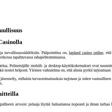
uullisuus
asinolla
 ja turvallisuussäädöksiin. Pääpointtina on,
lapland casino online
, ett
 verkossa tapahtuvassa rahapelitoiminnassa.
ua. Pelinetsijälle mobiili- ja desktop-käyttökokemukset ovat suunnitelt
sekä nostot helposti. Yleinen vaikutelma on, että alusta pyrkii tarjoamaan
 jäsennelty, millaisia turvaominaisuuksia tarjotaan ja miten vastuullin
n.
itteilla
palliseen arvoon: pelaaja löytää haluamansa nopeasti ja ilman turhaa h