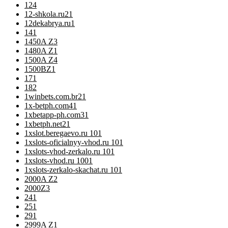
12
4
12-shkola.ru2
1
12dekabrya.ru
1
14
1
1450A Z
3
1480A Z
1
1500A Z
4
1500BZ
1
17
1
18
2
1winbets.com.br2
1
1x-betph.com4
1
1xbetapp-ph.com3
1
1xbetph.net2
1
1xslot.beregaevo.ru 10
1
1xslots-oficialnyy-vhod.ru 10
1
1xslots-vhod-zerkalo.ru 10
1
1xslots-vhod.ru 100
1
1xslots-zerkalo-skachat.ru 10
1
2000A Z
2
2000Z
3
24
1
25
1
29
1
2999A Z
1