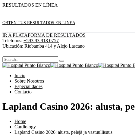
RESULTADOS EN LÍNEA
OBTEN TUS RESULTADOS EN LINEA
IR A PLATAFORMA DE RESULTADOS
Telefonos:
+593 93 918 0757
Ubicación:
Riobamba 414 y Alejo Lascano
Inicio
Sobre Nosotros
Especialidades
Contacto
Lapland Casino 2026: alusta, pel
Home
Cardiology
Lapland Casino 2026: alusta, pelejä ja vastuullisuus