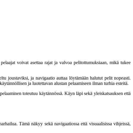
ä pelaajat voivat asettaa rajat ja valvoa pelitottumuksiaan, mikä tukee
u joustaviksi, ja navigaatio auttaa löytämään halutut pelit nopeasti.
 käytännöllisen ja luotettavan alustan pelaamiseen ilman turhia esteitä.
en pelaaminen toteutuu käytännössä. Käyn läpi sekä yleiskatsauksen että
arhailua. Tämä näkyy sekä navigaatiossa että visuaalisissa vihjeissä,