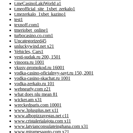
t.meCasinoLakiWorld a
1
t.meofficial_site_1xbet_zerkalo
1
t.mezerkalo_1xbet_kazino
1
test
1
texnoff.com
1
tmeriobet_online
1
turbocasino.co.com
1
Uncategorized
45
unluckywind.net x2
1
Vehicles, Cars
1
vesti-sudak.ru 200, 150
1
vinoora.ru 100
1
vkusv-promokod.ru 1600
1
vodka-casino-oficialnyy-sayt.ru 150, 200
1
vodka-casino-skachat.ru 100
1
vodka-zerkalo.ru 10
1
webnearly.com z2
1
what does nlu mean 8
1
wicker.am x3
1
wreckedparis.com 1000
1
www.3plusplus.net x1
1
www.albopizzavegas.net c1
1
www.cristalerialajota.com x1
1
www.latvianconsulateinghana.com x3
1
www.miramesaauto.com x2
1