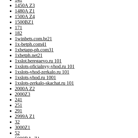
1450A Z
3
1480A Z
1
1500A Z
4
1500BZ
1
17
1
18
2
1winbets.com.br2
1
1x-betph.com4
1
1xbetapp-ph.com3
1
1xbetph.net2
1
1xslot.beregaevo.ru 10
1
1xslots-oficialnyy-vhod.ru 10
1
1xslots-vhod-zerkalo.ru 10
1
1xslots-vhod.ru 100
1
1xslots-zerkalo-skachat.ru 10
1
2000A Z
2
2000Z
3
24
1
25
1
29
1
2999A Z
1
3
2
3000Z
1
5
2