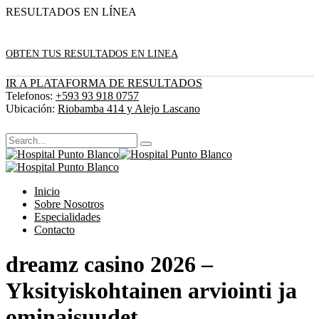
RESULTADOS EN LÍNEA
OBTEN TUS RESULTADOS EN LINEA
IR A PLATAFORMA DE RESULTADOS
Telefonos:
+593 93 918 0757
Ubicación:
Riobamba 414 y Alejo Lascano
Inicio
Sobre Nosotros
Especialidades
Contacto
dreamz casino 2026 –
Yksityiskohtainen arviointi ja
ominaisuudet