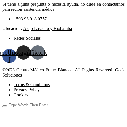
Si tiene alguna pregunta o necesita ayuda, no dude en contactarnos
para recibir asistencia médica.
+593 93 918 0757
Ubicación:
Alejo Lascano y Riobamba
Redes Sociales
acebook-
Instagram
Tiktok
f
©2023 Centro Médico Punto Blanco , All Rights Reserved. Geek
Soluciones
Terms & Conditions
Privacy Policy
Cookies