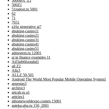
5000BA_Z
1
500Z
1
51radost.ru 500
1
6
2
7
1
76
51
a16z generative ai
7
abuking-casino1
1
abuking-casino2
1
abuking-casino3
1
abuking-casino4
1
abuking-casino5
1
admzgem.ru 1200
1
ai in finance examples 1
1
Aif3aib6footahd
1
all Z
2
Allz
3
ALLZ 50-50
1
Android The World Most Popular Mobile Operating System
1
apuestas
3
archive
3
artcab.ru a
1
articles
1
athomeworldexpo.comen 1500
1
auteka-aba.ru 150, 200
1