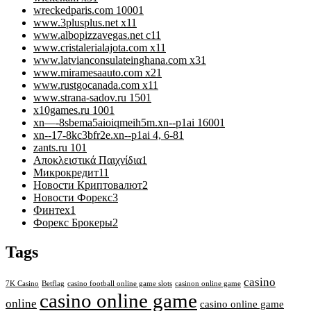
wreckedparis.com 1000
1
www.3plusplus.net x1
1
www.albopizzavegas.net c1
1
www.cristalerialajota.com x1
1
www.latvianconsulateinghana.com x3
1
www.miramesaauto.com x2
1
www.rustgocanada.com x1
1
www.strana-sadov.ru 150
1
x10games.ru 100
1
xn—-8sbema5aioiqmeih5m.xn--p1ai 1600
1
xn--17-8kc3bfr2e.xn--p1ai 4, 6-8
1
zants.ru 10
1
Αποκλειστικά Παιχνίδια
1
Микрокредит
11
Новости Криптовалют
2
Новости Форекс
3
Финтех
1
Форекс Брокеры
2
Tags
casino
7K Casino
Betflag
casino football online game slots
casinon online game
casino online game
online
casino online game