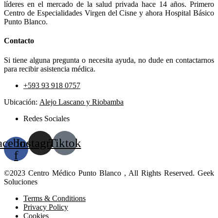
líderes en el mercado de la salud privada hace 14 años. Primero
Centro de Especialidades Virgen del Cisne y ahora Hospital Básico
Punto Blanco.
Contacto
Si tiene alguna pregunta o necesita ayuda, no dude en contactarnos
para recibir asistencia médica.
+593 93 918 0757
Ubicación:
Alejo Lascano y Riobamba
Redes Sociales
acebook-
Instagram
Tiktok
f
©2023 Centro Médico Punto Blanco , All Rights Reserved. Geek
Soluciones
Terms & Conditions
Privacy Policy
Cookies