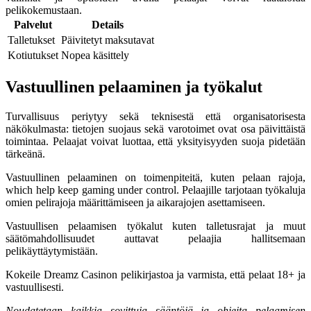
pelikokemustaan.
Palvelut
Details
Talletukset
Päivitetyt maksutavat
Kotiutukset
Nopea käsittely
Vastuullinen pelaaminen ja työkalut
Turvallisuus periytyy sekä teknisestä että organisatorisesta
näkökulmasta: tietojen suojaus sekä varotoimet ovat osa päivittäistä
toimintaa. Pelaajat voivat luottaa, että yksityisyyden suoja pidetään
tärkeänä.
Vastuullinen pelaaminen on toimenpiteitä, kuten pelaan rajoja,
which help keep gaming under control. Pelaajille tarjotaan työkaluja
omien pelirajoja määrittämiseen ja aikarajojen asettamiseen.
Vastuullisen pelaamisen työkalut kuten talletusrajat ja muut
säätömahdollisuudet auttavat pelaajia hallitsemaan
pelikäyttäytymistään.
Kokeile Dreamz Casinon pelikirjastoa ja varmista, että pelaat 18+ ja
vastuullisesti.
Noudatetaan kaikkia sovittuja sääntöjä ja ohjeita pelaamisen