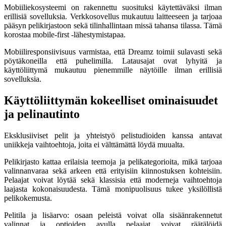
Mobiiliekosysteemi on rakennettu suosituksi käytettäväksi ilman
erillisiä sovelluksia. Verkkosovellus mukautuu laitteeseen ja tarjoaa
pääsyn pelikirjastoon sekä tilinhallintaan missä tahansa tilassa. Tämä
korostaa mobile-first -lähestymistapaa.
Mobiiliresponsiivisuus varmistaa, että Dreamz toimii sulavasti sekä
pöytäkoneilla että puhelimilla. Latausajat ovat lyhyitä ja
käyttöliittymä mukautuu pienemmille näytöille ilman erillisiä
sovelluksia.
Käyttöliittymän kokeelliset ominaisuudet
ja pelinautinto
Eksklusiiviset pelit ja yhteistyö pelistudioiden kanssa antavat
uniikkeja vaihtoehtoja, joita ei välttämättä löydä muualta.
Pelikirjasto kattaa erilaisia teemoja ja pelikategorioita, mikä tarjoaa
valinnanvaraa sekä arkeen että erityisiin kiinnostuksen kohteisiin.
Pelaajat voivat löytää sekä klassisia että moderneja vaihtoehtoja
laajasta kokonaisuudesta. Tämä monipuolisuus tukee yksilöllistä
pelikokemusta.
Pelitila ja lisäarvo: osaan peleistä voivat olla sisäänrakennetut
valinnat ja optioiden avulla pelaajat voivat räätälöidä