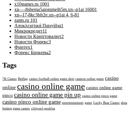
x10games.ru 100
1
xn—-8sbema5aioiqmeih5m.xn--p1ai 1600
1
xn--17-8kc3bfr2e.xn--p1ai 4, 6-8
1
zants.ru 10
1
Αποκλειστικά Παιχνίδια
1
Микрокредит
11
Новости Криптовалют
2
Новости Форекс
3
Финтех
1
Форекс Брокеры
2
Tags
casino
7K Casino
Betflag
casino football online game slots
casinon online game
casino online game
online
casino online game
casino online game pin up
pinco
casino online pinco game
casino pinco online game
entretenimiento
game
Lucky Bear Casino
slota
betting game casino
ελληνική ρουλέτα