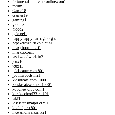
fortune-rabbit-demo-online.com
1
forum
1
Game
18
Games
19
gaming
1
giochi
3
gioco
2
gokspel
1
happyhappymarriage.org x1
1
hejokereszturiskola.hu4
1
imageloop.ru 20
1
imarkts.com
1
jassiwoodwork.in2
1
jeux
16
jeux1
1
julebeaute.com 80
1
jyothiwoods.in2
1
kidskreate.com 1000
1
kidskreate.comen 1000
1
kovcheg-club.com
1
kursk-school33.ru 10
1
laki
1
losalercesmaipu.cl x1
1
lotohelp.ru 80
1
mcgarhdiwala.in x2
1