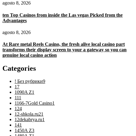
agosto 8, 2026
ten Top Casinos from inside the Las vegas Picked from the
Advantages
agosto 8, 2026
At Rare metal Reels Casino, the fresh alive local casino part
transforms their display screen to your a gateway so you can
genuine local casino action
Categories
! Без рубрики
9
1
7
1090A Z
1
11
1
1166-7Gold Casino
1
12
4
12-shkola.ru2
1
12dekabrya.ru
1
14
1
1450A Z
3
1480A Z
1