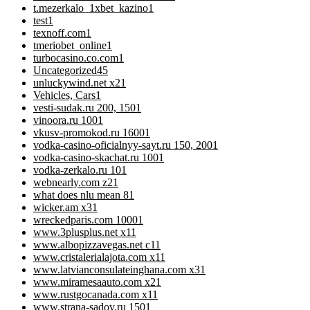
t.mezerkalo_1xbet_kazino
1
test
1
texnoff.com
1
tmeriobet_online
1
turbocasino.co.com
1
Uncategorized
45
unluckywind.net x2
1
Vehicles, Cars
1
vesti-sudak.ru 200, 150
1
vinoora.ru 100
1
vkusv-promokod.ru 1600
1
vodka-casino-oficialnyy-sayt.ru 150, 200
1
vodka-casino-skachat.ru 100
1
vodka-zerkalo.ru 10
1
webnearly.com z2
1
what does nlu mean 8
1
wicker.am x3
1
wreckedparis.com 1000
1
www.3plusplus.net x1
1
www.albopizzavegas.net c1
1
www.cristalerialajota.com x1
1
www.latvianconsulateinghana.com x3
1
www.miramesaauto.com x2
1
www.rustgocanada.com x1
1
www.strana-sadov.ru 150
1