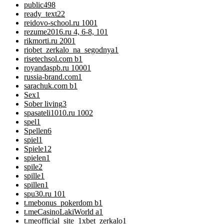
public
498
ready_text
22
reidovo-school.ru 100
1
rezume2016.ru 4, 6-8, 10
1
rikmorti.ru 200
1
riobet_zerkalo_na_segodnya
1
risetechsol.com b
1
royandaspb.ru 1000
1
russia-brand.com
1
sarachuk.com b
1
Sex
1
Sober living
3
spasateli1010.ru 100
2
spel
1
Spellen
6
spiel
1
Spiele
12
spielen
1
spile
2
spille
1
spillen
1
spu30.ru 10
1
t.mebonus_pokerdom b
1
t.meCasinoLakiWorld a
1
t.meofficial_site_1xbet_zerkalo
1