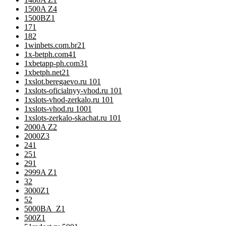
1500A Z
4
1500BZ
1
17
1
18
2
1winbets.com.br2
1
1x-betph.com4
1
1xbetapp-ph.com3
1
1xbetph.net2
1
1xslot.beregaevo.ru 10
1
1xslots-oficialnyy-vhod.ru 10
1
1xslots-vhod-zerkalo.ru 10
1
1xslots-vhod.ru 100
1
1xslots-zerkalo-skachat.ru 10
1
2000A Z
2
2000Z
3
24
1
25
1
29
1
2999A Z
1
3
2
3000Z
1
5
2
5000BA_Z
1
500Z
1