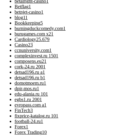
betalright-casino
1
Betflag
1
betnjet-casino
1
blog
11
Bookkeeping
5
burningduckcomedy.com
1
burugames.com x2
1
Cardiology
25.679
Casino
23
ccnuniversity.com
1
complexinvest.ru 150
1
composens.eu2
1
cork-24.ru 200
1
detsad196.ru a
1
detsad196.ru b
1
domotmoem.ru
1
dpir-mos.ru
1
edu-alania.ru 10
1
egbs1.ru 200
1
evropass.com a
1
FinTech
3
fixprice-katalog.ru 10
1
football-24.ru
1
Forex
1
Forex Trading
10