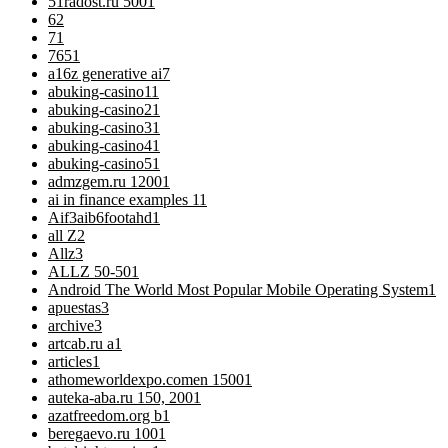
51radost.ru 500
1
6
2
7
1
76
51
a16z generative ai
7
abuking-casino1
1
abuking-casino2
1
abuking-casino3
1
abuking-casino4
1
abuking-casino5
1
admzgem.ru 1200
1
ai in finance examples 1
1
Aif3aib6footahd
1
all Z
2
Allz
3
ALLZ 50-50
1
Android The World Most Popular Mobile Operating System
1
apuestas
3
archive
3
artcab.ru a
1
articles
1
athomeworldexpo.comen 1500
1
auteka-aba.ru 150, 200
1
azatfreedom.org b
1
beregaevo.ru 100
1