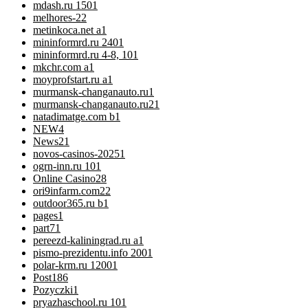
mdash.ru 150
1
melhores-2
2
metinkoca.net a
1
mininformrd.ru 240
1
mininformrd.ru 4-8, 10
1
mkchr.com a
1
moyprofstart.ru a
1
murmansk-changanauto.ru
1
murmansk-changanauto.ru2
1
natadimatge.com b
1
NEW
4
News
21
novos-casinos-2025
1
ogrn-inn.ru 10
1
Online Casino
28
ori9infarm.com2
2
outdoor365.ru b
1
pages
1
part7
1
pereezd-kaliningrad.ru a
1
pismo-prezidentu.info 200
1
polar-krm.ru 1200
1
Post
186
Pozyczki
1
pryazhaschool.ru 10
1