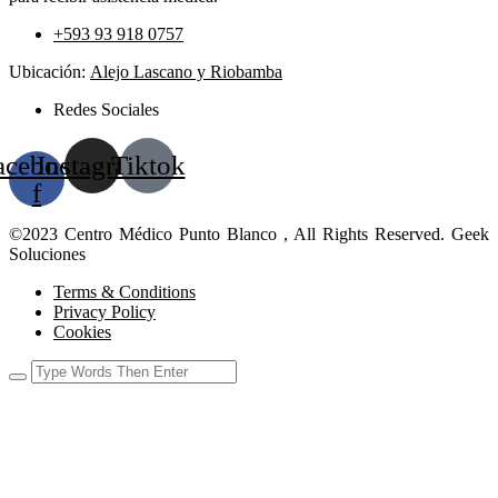
+593 93 918 0757
Ubicación:
Alejo Lascano y Riobamba
Redes Sociales
acebook-
Instagram
Tiktok
f
©2023 Centro Médico Punto Blanco , All Rights Reserved. Geek
Soluciones
Terms & Conditions
Privacy Policy
Cookies