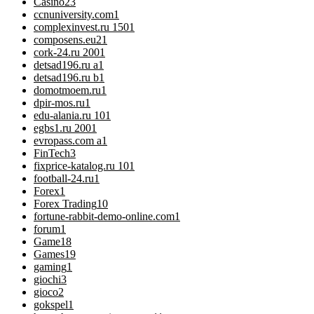
Casino
23
ccnuniversity.com
1
complexinvest.ru 150
1
composens.eu2
1
cork-24.ru 200
1
detsad196.ru a
1
detsad196.ru b
1
domotmoem.ru
1
dpir-mos.ru
1
edu-alania.ru 10
1
egbs1.ru 200
1
evropass.com a
1
FinTech
3
fixprice-katalog.ru 10
1
football-24.ru
1
Forex
1
Forex Trading
10
fortune-rabbit-demo-online.com
1
forum
1
Game
18
Games
19
gaming
1
giochi
3
gioco
2
gokspel
1