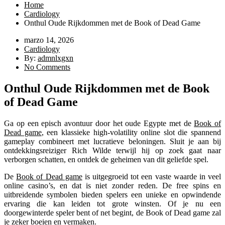
Home
Cardiology
Onthul Oude Rijkdommen met de Book of Dead Game
marzo 14, 2026
Cardiology
By:
admnlxgxn
No Comments
Onthul Oude Rijkdommen met de Book
of Dead Game
Ga op een episch avontuur door het oude Egypte met de
Book of
Dead game
, een klassieke high-volatility online slot die spannend
gameplay combineert met lucratieve beloningen. Sluit je aan bij
ontdekkingsreiziger Rich Wilde terwijl hij op zoek gaat naar
verborgen schatten, en ontdek de geheimen van dit geliefde spel.
De
Book of Dead game
is uitgegroeid tot een vaste waarde in veel
online casino’s, en dat is niet zonder reden. De free spins en
uitbreidende symbolen bieden spelers een unieke en opwindende
ervaring die kan leiden tot grote winsten. Of je nu een
doorgewinterde speler bent of net begint, de Book of Dead game zal
je zeker boeien en vermaken.