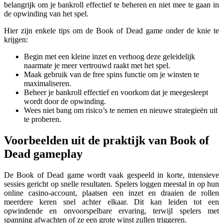
belangrijk om je bankroll effectief te beheren en niet mee te gaan in
de opwinding van het spel.
Hier zijn enkele tips om de Book of Dead game onder de knie te
krijgen:
Begin met een kleine inzet en verhoog deze geleidelijk
naarmate je meer vertrouwd raakt met het spel.
Maak gebruik van de free spins functie om je winsten te
maximaliseren.
Beheer je bankroll effectief en voorkom dat je meegesleept
wordt door de opwinding.
Wees niet bang om risico’s te nemen en nieuwe strategieën uit
te proberen.
Voorbeelden uit de praktijk van Book of
Dead gameplay
De Book of Dead game wordt vaak gespeeld in korte, intensieve
sessies gericht op snelle resultaten. Spelers loggen meestal in op hun
online casino-account, plaatsen een inzet en draaien de rollen
meerdere keren snel achter elkaar. Dit kan leiden tot een
opwindende en onvoorspelbare ervaring, terwijl spelers met
spanning afwachten of ze een grote winst zullen triggeren.