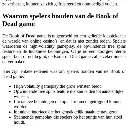
ze verliezen, kunnen ze zich gefrustreerd en ontmoedigd voelen.
Waarom spelers houden van de Book of
Dead game
De Book of Dead game is uitgegroeid tot een geliefde klassieker in
de wereld van online casino’s, en dat is niet zonder reden. Spelers
waarderen de high-volatility gameplay, de opwindende free spins
feature en de lucratieve beloningen. Of je nu een doorgewinterde
speler bent of net begint, de Book of Dead game zal je zeker boeien
en vermaken.
Hier zijn enkele redenen waarom spelers houden van de Book of
Dead game:
High-volatility gameplay die grote winsten biedt.
Opwindende free spins feature die kan leiden tot aanzienlijke
winsten.
Lucratieve beloningen die op elk moment getriggerd kunnen
worden.
Intuïtieve interface die het gemakkelijk maakt te navigeren.
Spannende gameplay die spelers op het puntje van hun stoel
houdt.