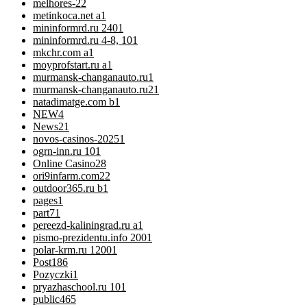
melhores-2
2
metinkoca.net a
1
mininformrd.ru 240
1
mininformrd.ru 4-8, 10
1
mkchr.com a
1
moyprofstart.ru a
1
murmansk-changanauto.ru
1
murmansk-changanauto.ru2
1
natadimatge.com b
1
NEW
4
News
21
novos-casinos-2025
1
ogrn-inn.ru 10
1
Online Casino
28
ori9infarm.com2
2
outdoor365.ru b
1
pages
1
part7
1
pereezd-kaliningrad.ru a
1
pismo-prezidentu.info 200
1
polar-krm.ru 1200
1
Post
186
Pozyczki
1
pryazhaschool.ru 10
1
public
465