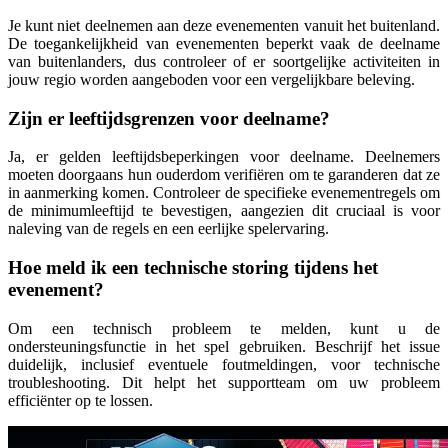
Je kunt niet deelnemen aan deze evenementen vanuit het buitenland.
De toegankelijkheid van evenementen beperkt vaak de deelname
van buitenlanders, dus controleer of er soortgelijke activiteiten in
jouw regio worden aangeboden voor een vergelijkbare beleving.
Zijn er leeftijdsgrenzen voor deelname?
Ja, er gelden leeftijdsbeperkingen voor deelname. Deelnemers
moeten doorgaans hun ouderdom verifiëren om te garanderen dat ze
in aanmerking komen. Controleer de specifieke evenementregels om
de minimumleeftijd te bevestigen, aangezien dit cruciaal is voor
naleving van de regels en een eerlijke spelervaring.
Hoe meld ik een technische storing tijdens het
evenement?
Om een technisch probleem te melden, kunt u de
ondersteuningsfunctie in het spel gebruiken. Beschrijf het issue
duidelijk, inclusief eventuele foutmeldingen, voor technische
troubleshooting. Dit helpt het supportteam om uw probleem
efficiënter op te lossen.