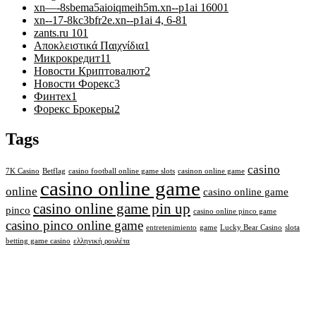
xn—-8sbema5aioiqmeih5m.xn--p1ai 1600
1
xn--17-8kc3bfr2e.xn--p1ai 4, 6-8
1
zants.ru 10
1
Αποκλειστικά Παιχνίδια
1
Микрокредит
11
Новости Криптовалют
2
Новости Форекс
3
Финтех
1
Форекс Брокеры
2
Tags
casino
7K Casino
Betflag
casino football online game slots
casinon online game
casino online game
online
casino online game
casino online game pin up
pinco
casino online pinco game
casino pinco online game
entretenimiento
game
Lucky Bear Casino
slota
betting game casino
ελληνική ρουλέτα