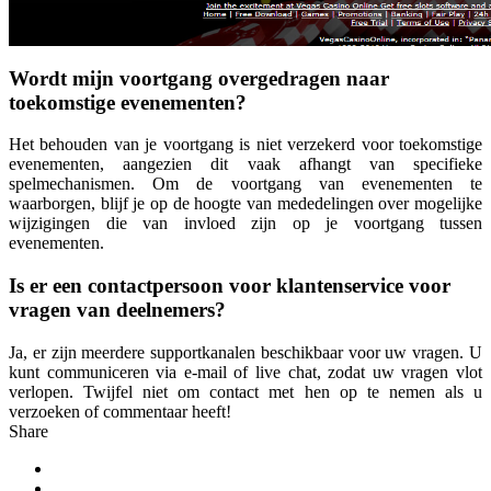
Wordt mijn voortgang overgedragen naar
toekomstige evenementen?
Het behouden van je voortgang is niet verzekerd voor toekomstige
evenementen, aangezien dit vaak afhangt van specifieke
spelmechanismen. Om de voortgang van evenementen te
waarborgen, blijf je op de hoogte van mededelingen over mogelijke
wijzigingen die van invloed zijn op je voortgang tussen
evenementen.
Is er een contactpersoon voor klantenservice voor
vragen van deelnemers?
Ja, er zijn meerdere supportkanalen beschikbaar voor uw vragen. U
kunt communiceren via e-mail of live chat, zodat uw vragen vlot
verlopen. Twijfel niet om contact met hen op te nemen als u
verzoeken of commentaar heeft!
Share