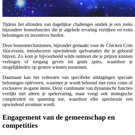
Tijdens het afronden van dagelijkse challenges ontdek je een reeks
bijzondere bonusfuncties die je algehele ervaring verrijken en extra
beloningen en incentives bieden.
Deze bonusmechanismen, bijzonder gemaakt voor de Chicken Coin
Slot-events, introduceren opwindende spelvariaties die je geboeid
blijven. Zo kom je bijvoorbeeld wilds ontmoet die je prijzen kunnen
verhogen of toegang geven tot gratis spins, waardoor je
mogelijkheden op grotere winsten toenemen.
Daarnaast kan het voltooien van specifieke uitdagingen speciale
beloningen opleveren, waarmee je wordt beloond met extra coins of
exclusieve in-game items. Deze combinatie van dynamische functies
verrijkt niet alleen je spelervaring, maar voegt ook strategische
complexiteit en spanning toe, waardoor elke speelsessie een
opwindend avontuur wordt.
Engagement van de gemeenschap en
competities