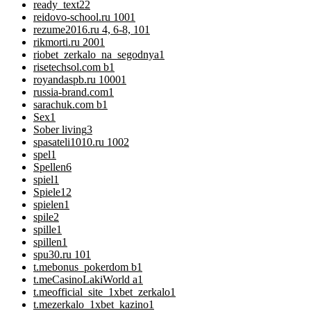
ready_text
22
reidovo-school.ru 100
1
rezume2016.ru 4, 6-8, 10
1
rikmorti.ru 200
1
riobet_zerkalo_na_segodnya
1
risetechsol.com b
1
royandaspb.ru 1000
1
russia-brand.com
1
sarachuk.com b
1
Sex
1
Sober living
3
spasateli1010.ru 100
2
spel
1
Spellen
6
spiel
1
Spiele
12
spielen
1
spile
2
spille
1
spillen
1
spu30.ru 10
1
t.mebonus_pokerdom b
1
t.meCasinoLakiWorld a
1
t.meofficial_site_1xbet_zerkalo
1
t.mezerkalo_1xbet_kazino
1