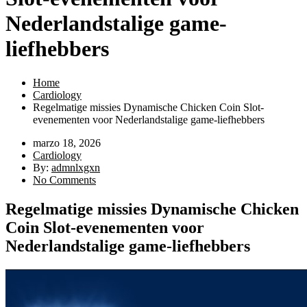
Nederlandstalige game-
liefhebbers
Home
Cardiology
Regelmatige missies Dynamische Chicken Coin Slot-
evenementen voor Nederlandstalige game-liefhebbers
marzo 18, 2026
Cardiology
By:
admnlxgxn
No Comments
Regelmatige missies Dynamische Chicken
Coin Slot-evenementen voor
Nederlandstalige game-liefhebbers