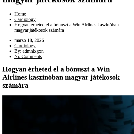
Home
Cardiology
Hogyan érheted el a bónuszt a Win Airlines kaszinóban
magyar játékosok számára
marzo 18, 2026
Cardiology
By:
admnlxgxn
No Comments
Hogyan érheted el a bónuszt a Win
Airlines kaszinóban magyar játékosok
számára