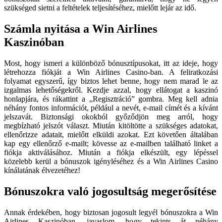
szükséged sietni a feltételek teljesítéséhez, mielőtt lejár az idő.
Számla nyitása a Win Airlines
Kaszinóban
Most, hogy ismeri a különböző bónusztípusokat, itt az ideje, hogy
létrehozza fiókját a Win Airlines Casino-ban. A feliratkozási
folyamat egyszerű, így biztos lehet benne, hogy nem marad le az
izgalmas lehetőségekről. Kezdje azzal, hogy ellátogat a kaszinó
honlapjára, és rákattint a „Regisztráció” gombra. Meg kell adnia
néhány fontos információt, például a nevét, e-mail címét és a kívánt
jelszavát. Biztonsági okokból győződjön meg arról, hogy
megbízható jelszót választ. Miután kitöltötte a szükséges adatokat,
ellenőrizze adatait, mielőtt elküldi azokat. Ezt követően általában
kap egy ellenőrző e-mailt; kövesse az e-mailben található linket a
fiókja aktiválásához. Miután a fiókja elkészült, egy lépéssel
közelebb kerül a bónuszok igényléséhez és a Win Airlines Casino
kínálatának élvezetéhez!
Bónuszokra való jogosultság megerősítése
Annak érdekében, hogy biztosan jogosult legyél bónuszokra a Win
Airlines Kaszinóban, javaslom, hogy tekints át néhány