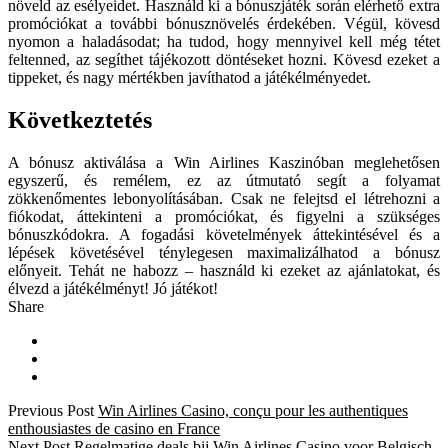
növeld az esélyeidet. Használd ki a bónuszjáték során elérhető extra
promóciókat a további bónusznövelés érdekében. Végül, kövesd
nyomon a haladásodat; ha tudod, hogy mennyivel kell még tétet
feltenned, az segíthet tájékozott döntéseket hozni. Kövesd ezeket a
tippeket, és nagy mértékben javíthatod a játékélményedet.
Következtetés
A bónusz aktiválása a Win Airlines Kaszinóban meglehetősen
egyszerű, és remélem, ez az útmutató segít a folyamat
zökkenőmentes lebonyolításában. Csak ne felejtsd el létrehozni a
fiókodat, áttekinteni a promóciókat, és figyelni a szükséges
bónuszkódokra. A fogadási követelmények áttekintésével és a
lépések követésével ténylegesen maximalizálhatod a bónusz
előnyeit. Tehát ne habozz – használd ki ezeket az ajánlatokat, és
élvezd a játékélményt! Jó játékot!
Share
Previous Post
Win Airlines Casino, conçu pour les authentiques
enthousiastes de casino en France
Next Post
Regelmatige deals bij Win Airlines Casino voor Belgisch