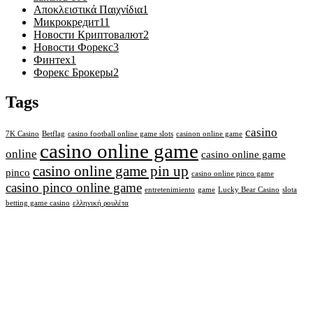
Αποκλειστικά Παιχνίδια
1
Микрокредит
11
Новости Криптовалют
2
Новости Форекс
3
Финтех
1
Форекс Брокеры
2
Tags
casino
7K Casino
Betflag
casino football online game slots
casinon online game
casino online game
online
casino online game
casino online game pin up
pinco
casino online pinco game
casino pinco online game
entretenimiento
game
Lucky Bear Casino
slota
betting game casino
ελληνική ρουλέτα