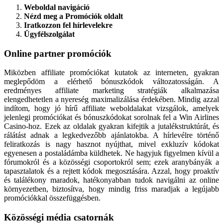
Weboldal navigáció
Nézd meg a Promóciók oldalt
Iratkozzon fel hírlevelekre
Ügyfélszolgálat
Online partner promóciók
Miközben affiliate promóciókat kutatok az interneten, gyakran
meglepődöm a elérhető bónuszkódok változatosságán. A
eredményes affiliate marketing stratégiák alkalmazása
elengedhetetlen a nyereség maximalizálása érdekében. Mindig azzal
indítom, hogy jó hírű affiliate weboldalakat vizsgálok, amelyek
jelenlegi promóciókat és bónuszkódokat sorolnak fel a Win Airlines
Casino-hoz. Ezek az oldalak gyakran kifejtik a jutalékstruktúrát, és
rálátást adnak a legkedvezőbb ajánlatokba. A hírlevélre történő
feliratkozás is nagy hasznot nyújthat, mivel exkluzív kódokat
egyenesen a postaládámba küldhetek. Ne hagyjuk figyelmen kívül a
fórumokról és a közösségi csoportokról sem; ezek aranybányák a
tapasztalatok és a rejtett kódok megosztására. Azzal, hogy proaktív
és találékony maradok, hatékonyabban tudok navigálni az online
környezetben, biztosítva, hogy mindig friss maradjak a legújabb
promóciókkal összefüggésben.
Közösségi média csatornák