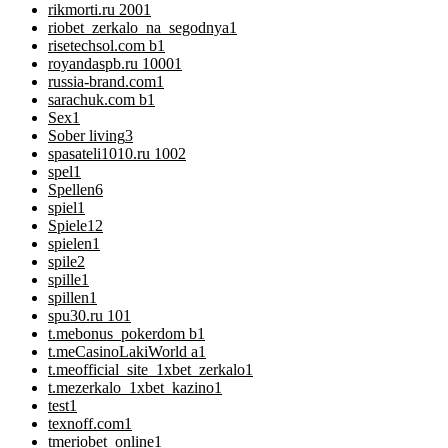
rikmorti.ru 200
1
riobet_zerkalo_na_segodnya
1
risetechsol.com b
1
royandaspb.ru 1000
1
russia-brand.com
1
sarachuk.com b
1
Sex
1
Sober living
3
spasateli1010.ru 100
2
spel
1
Spellen
6
spiel
1
Spiele
12
spielen
1
spile
2
spille
1
spillen
1
spu30.ru 10
1
t.mebonus_pokerdom b
1
t.meCasinoLakiWorld a
1
t.meofficial_site_1xbet_zerkalo
1
t.mezerkalo_1xbet_kazino
1
test
1
texnoff.com
1
tmeriobet_online
1