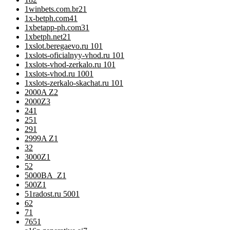
1winbets.com.br2
1
1x-betph.com4
1
1xbetapp-ph.com3
1
1xbetph.net2
1
1xslot.beregaevo.ru 10
1
1xslots-oficialnyy-vhod.ru 10
1
1xslots-vhod-zerkalo.ru 10
1
1xslots-vhod.ru 100
1
1xslots-zerkalo-skachat.ru 10
1
2000A Z
2
2000Z
3
24
1
25
1
29
1
2999A Z
1
3
2
3000Z
1
5
2
5000BA_Z
1
500Z
1
51radost.ru 500
1
6
2
7
1
76
51