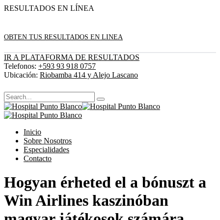
RESULTADOS EN LÍNEA
OBTEN TUS RESULTADOS EN LINEA
IR A PLATAFORMA DE RESULTADOS
Telefonos:
+593 93 918 0757
Ubicación:
Riobamba 414 y Alejo Lascano
Inicio
Sobre Nosotros
Especialidades
Contacto
Hogyan érheted el a bónuszt a
Win Airlines kaszinóban
magyar játékosok számára