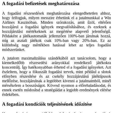
A fogadási befizetések meghatározása
A fogadási részesedések meghatározása elengedhetetlen ahhoz,
hogy felfogjuk, milyen messzire érhetünk el a jutalmunkkal a Win
Airlines Kaszinóban. Minden szórakozás, amit űzöl, eltérően
hozzájárul a fogadási igények megvalósításához, és ezeknek a
hozzájárulási mértékeknek az megértése alapvető jelentőségű.
Példaként a játékautomaták jellemzően 100%-ban járulnak hozzá,
míg az asztali játékok csak 10%-ban vagy 20%-ban. Ez az
különbség nagy mértékben hatással lehet az teljes fogadási
módszerünket.
A jutalom maximalizálása szándékából azt tanácsolom, hogy a
kiemelkedőbb részesedési arányokkal rendelkező játékokra
koncentrálj. Így hatékonyabban érheted el a fogadási igényeket. Azt
észleltem, hogy a fókuszált fogadási tervek, mint például a slotok
előnyben részesítése és az csekély hozzájárulású játéktípusok
mellőzése, hozzájárulnak a legtöbbet kivenni a jutalmaimból, minél
mérsékelem a bosszúságot. Kövesd nyomon a előrehaladásodat, és
ennek esetén módosítsd a stratégiádat a legjobb eredmények elérése
érdekében.
A fogadási kondíciók teljesítésének időzítése