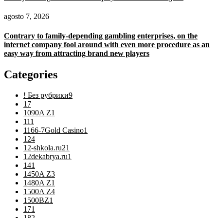
agosto 7, 2026
Contrary to family-depending gambling enterprises, on the
internet company fool around with even more procedure as an
easy way from attracting brand new players
Categories
! Без рубрики
9
1
7
1090A Z
1
11
1
1166-7Gold Casino
1
12
4
12-shkola.ru2
1
12dekabrya.ru
1
14
1
1450A Z
3
1480A Z
1
1500A Z
4
1500BZ
1
17
1
18
2