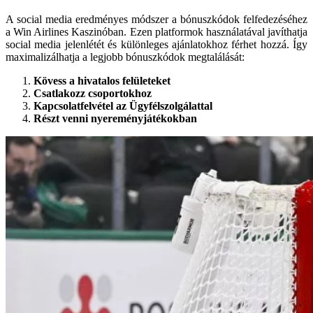
A social media eredményes módszer a bónuszkódok felfedezéséhez
a Win Airlines Kaszinóban. Ezen platformok használatával javíthatja
social media jelenlétét és különleges ajánlatokhoz férhet hozzá. Így
maximalizálhatja a legjobb bónuszkódok megtalálását:
Kövess a hivatalos felületeket
Csatlakozz csoportokhoz
Kapcsolatfelvétel az Ügyfélszolgálattal
Részt venni nyereményjátékokban