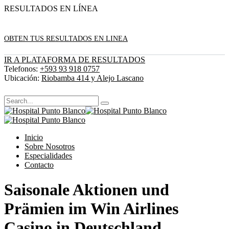
RESULTADOS EN LÍNEA
OBTEN TUS RESULTADOS EN LINEA
IR A PLATAFORMA DE RESULTADOS
Telefonos:
+593 93 918 0757
Ubicación:
Riobamba 414 y Alejo Lascano
Inicio
Sobre Nosotros
Especialidades
Contacto
Saisonale Aktionen und
Prämien im Win Airlines
Casino in Deutschland