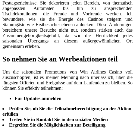
Festtagserlebnisse. Sie dekorieren jeden Bereich, von thematisch
angepassten Automaten bis hin zu ansprechenden
Tischdekorationen, die Freude und Vorfreude wecken. Ich
bewundere, wie sie die Energie des Casinos steigern und
Stammgäste wie Erstbesucher ebenso anlocken. Diese Änderungen
bereichern unsere Besuche nicht nur, sondern stärken auch das
Zusammengehörigkeitsgefühl, da wir die Herrlichkeit jedes
saisonalen Übergangs an diesem außergewöhnlichen Ort
gemeinsam erleben.
So nehmen Sie an Werbeaktionen teil
Um die saisonalen Promotions von Win Airlines Casino voll
auszuschöpfen, ist es meiner Meinung nach unerlässlich, über die
jüngsten Offerten und Ereignisse auf dem Laufenden zu bleiben. So
können Sie effektiv teilnehmen:
Für Updates anmelden
Prüfen Sie, ob Sie die Teilnahmeberechtigung an der Aktion
erfüllen
Treten Sie in Kontakt Sie in den sozialen Medien
Ergreifen Sie die Möglichkeiten zur Beteiligung