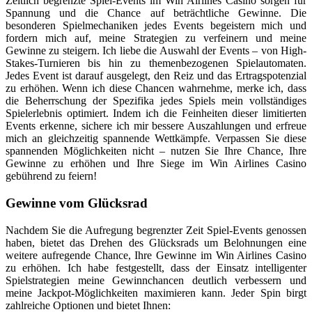
Zeitlich begrenzte Spiel-Events im Win Airlines Casino sorgen für
Spannung und die Chance auf beträchtliche Gewinne. Die
besonderen Spielmechaniken jedes Events begeistern mich und
fordern mich auf, meine Strategien zu verfeinern und meine
Gewinne zu steigern. Ich liebe die Auswahl der Events – von High-
Stakes-Turnieren bis hin zu themenbezogenen Spielautomaten.
Jedes Event ist darauf ausgelegt, den Reiz und das Ertragspotenzial
zu erhöhen. Wenn ich diese Chancen wahrnehme, merke ich, dass
die Beherrschung der Spezifika jedes Spiels mein vollständiges
Spielerlebnis optimiert. Indem ich die Feinheiten dieser limitierten
Events erkenne, sichere ich mir bessere Auszahlungen und erfreue
mich an gleichzeitig spannende Wettkämpfe. Verpassen Sie diese
spannenden Möglichkeiten nicht – nutzen Sie Ihre Chance, Ihre
Gewinne zu erhöhen und Ihre Siege im Win Airlines Casino
gebührend zu feiern!
Gewinne vom Glücksrad
Nachdem Sie die Aufregung begrenzter Zeit Spiel-Events genossen
haben, bietet das Drehen des Glücksrads um Belohnungen eine
weitere aufregende Chance, Ihre Gewinne im Win Airlines Casino
zu erhöhen. Ich habe festgestellt, dass der Einsatz intelligenter
Spielstrategien meine Gewinnchancen deutlich verbessern und
meine Jackpot-Möglichkeiten maximieren kann. Jeder Spin birgt
zahlreiche Optionen und bietet Ihnen: