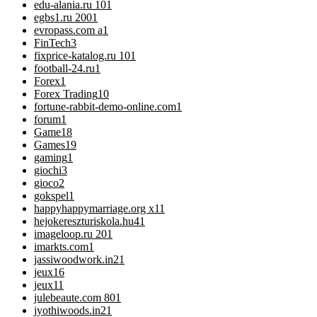
edu-alania.ru 10
1
egbs1.ru 200
1
evropass.com a
1
FinTech
3
fixprice-katalog.ru 10
1
football-24.ru
1
Forex
1
Forex Trading
10
fortune-rabbit-demo-online.com
1
forum
1
Game
18
Games
19
gaming
1
giochi
3
gioco
2
gokspel
1
happyhappymarriage.org x1
1
hejokereszturiskola.hu4
1
imageloop.ru 20
1
imarkts.com
1
jassiwoodwork.in2
1
jeux
16
jeux1
1
julebeaute.com 80
1
jyothiwoods.in2
1