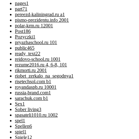
pages
1
part7
1
pereezd-kaliningrad.ru a
1
pismo-prezidentu.info 200
1
polar-krm.ru 1200
1
Post
186
Pozyczki
1
pryazhaschool.ru 10
1
public
465
ready_text
22
reidovo-school.ru 100
1
rezume2016.ru 4, 6-8, 10
1
rikmorti.ru 200
1
riobet_zerkalo_na_segodnya
1
risetechsol.com b
1
royandaspb.ru 1000
1
russia-brand.com
1
sarachuk.com b
1
Sex
1
Sober living
3
spasateli1010.ru 100
2
spel
1
Spellen
6
spiel
1
Spiele
12