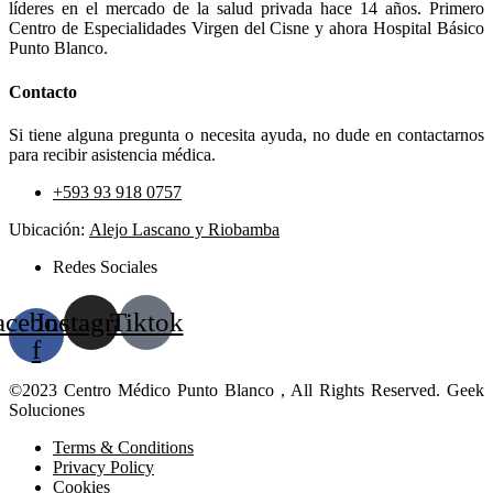
líderes en el mercado de la salud privada hace 14 años. Primero
Centro de Especialidades Virgen del Cisne y ahora Hospital Básico
Punto Blanco.
Contacto
Si tiene alguna pregunta o necesita ayuda, no dude en contactarnos
para recibir asistencia médica.
+593 93 918 0757
Ubicación:
Alejo Lascano y Riobamba
Redes Sociales
acebook-
Instagram
Tiktok
f
©2023 Centro Médico Punto Blanco , All Rights Reserved. Geek
Soluciones
Terms & Conditions
Privacy Policy
Cookies