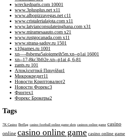
wreckedparis.com 1000
1
www.3plusplus.net x1
1
www.albopizzavegas.net c1
1
www.cristalerialajota.com x1
1
www.latvianconsulateinghana.com x3
1
www.miramesaauto.com x2
1
www.rustgocanada.com x1
1
www.strana-sadov.ru 150
1
x10games.ru 100
1
xn—-8sbema5aioiqmeih5m.xn--p1ai 1600
1
xn--17-8kc3bfr2e.xn--p1ai 4, 6-8
1
zants.ru 10
1
Αποκλειστικά Παιχνίδια
1
Микрокредит
11
Новости Криптовалют
2
Новости Форекс
3
Финтех
1
Форекс Брокеры
2
Tags
casino
7K Casino
Betflag
casino football online game slots
casinon online game
casino online game
online
casino online game