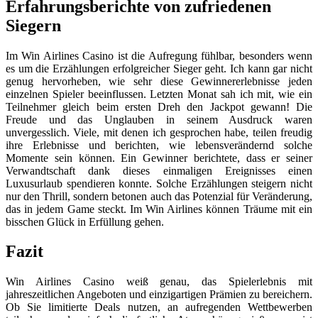
Erfahrungsberichte von zufriedenen
Siegern
Im Win Airlines Casino ist die Aufregung fühlbar, besonders wenn
es um die Erzählungen erfolgreicher Sieger geht. Ich kann gar nicht
genug hervorheben, wie sehr diese Gewinnererlebnisse jeden
einzelnen Spieler beeinflussen. Letzten Monat sah ich mit, wie ein
Teilnehmer gleich beim ersten Dreh den Jackpot gewann! Die
Freude und das Unglauben in seinem Ausdruck waren
unvergesslich. Viele, mit denen ich gesprochen habe, teilen freudig
ihre Erlebnisse und berichten, wie lebensverändernd solche
Momente sein können. Ein Gewinner berichtete, dass er seiner
Verwandtschaft dank dieses einmaligen Ereignisses einen
Luxusurlaub spendieren konnte. Solche Erzählungen steigern nicht
nur den Thrill, sondern betonen auch das Potenzial für Veränderung,
das in jedem Game steckt. Im Win Airlines können Träume mit ein
bisschen Glück in Erfüllung gehen.
Fazit
Win Airlines Casino weiß genau, das Spielerlebnis mit
jahreszeitlichen Angeboten und einzigartigen Prämien zu bereichern.
Ob Sie limitierte Deals nutzen, an aufregenden Wettbewerben