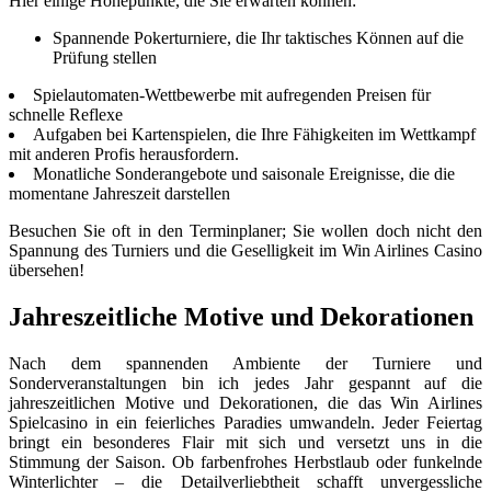
Hier einige Höhepunkte, die Sie erwarten können:
Spannende Pokerturniere, die Ihr taktisches Können auf die
Prüfung stellen
Spielautomaten-Wettbewerbe mit aufregenden Preisen für
schnelle Reflexe
Aufgaben bei Kartenspielen, die Ihre Fähigkeiten im Wettkampf
mit anderen Profis herausfordern.
Monatliche Sonderangebote und saisonale Ereignisse, die die
momentane Jahreszeit darstellen
Besuchen Sie oft in den Terminplaner; Sie wollen doch nicht den
Spannung des Turniers und die Geselligkeit im Win Airlines Casino
übersehen!
Jahreszeitliche Motive und Dekorationen
Nach dem spannenden Ambiente der Turniere und
Sonderveranstaltungen bin ich jedes Jahr gespannt auf die
jahreszeitlichen Motive und Dekorationen, die das Win Airlines
Spielcasino in ein feierliches Paradies umwandeln. Jeder Feiertag
bringt ein besonderes Flair mit sich und versetzt uns in die
Stimmung der Saison. Ob farbenfrohes Herbstlaub oder funkelnde
Winterlichter – die Detailverliebtheit schafft unvergessliche