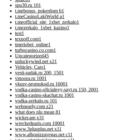
spu30.ru 10
1
t.mebonus_pokerdom b
1
t.meCasinoLakiWorld a
1
t.meofficial_site_1xbet_zerkalo
1
t.mezerkalo_1xbet_kazino
1
test
1
texnoff.com
1
tmeriobet_online
1
turbocasino.co.com
1
Uncategorized
45
unluckywind.net x2
1
Vehicles, Cars
1
vesti-sudak.ru 200, 150
1
vinoora.ru 100
1
vkusv-promokod.ru 1600
1
vodka-casino-oficialnyy-sayt.ru 150, 200
1
vodka-casino-skachat.ru 100
1
vodka-zerkalo.ru 10
1
webnearly.com z2
1
what does nlu mean 8
1
wicker.am x3
1
wreckedparis.com 1000
1
www.3plusplus.net x1
1
www.albopizzavegas.net c1
1