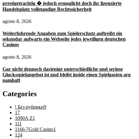
prestigetrachtig � jedoch ermoglicht doch ihr lizenzierte
Handelsplatz vollstandige Rechtssicherheit
agosto 8, 2026
Weiterfuhrende Angaben zum Spielerschutz auftreibt ein
sekundar aufwarts ein Webseite jedes jeweiligen deutschen
Casinos
agosto 8, 2026
Gar nicht dennoch dasjenige unterschiedliche und seriose
Glucksspielangebot ist und bleibt inside einen Spielgasten arg
namhaft
Categories
! Без рубрики
9
1
7
1090A Z
1
11
1
1166-7Gold Casino
1
12
4