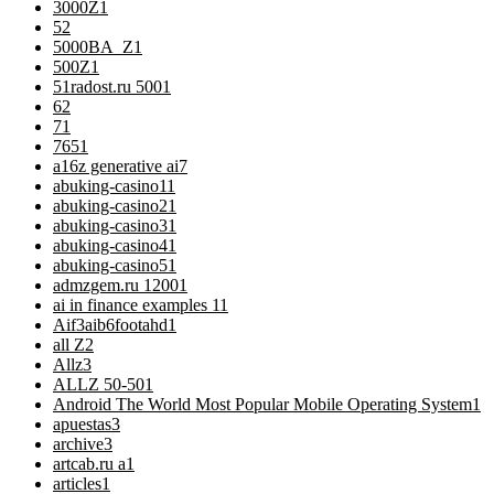
3000Z
1
5
2
5000BA_Z
1
500Z
1
51radost.ru 500
1
6
2
7
1
76
51
a16z generative ai
7
abuking-casino1
1
abuking-casino2
1
abuking-casino3
1
abuking-casino4
1
abuking-casino5
1
admzgem.ru 1200
1
ai in finance examples 1
1
Aif3aib6footahd
1
all Z
2
Allz
3
ALLZ 50-50
1
Android The World Most Popular Mobile Operating System
1
apuestas
3
archive
3
artcab.ru a
1
articles
1