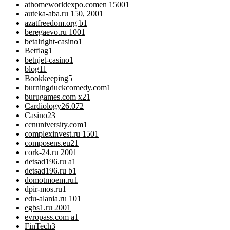
athomeworldexpo.comen 1500
1
auteka-aba.ru 150, 200
1
azatfreedom.org b
1
beregaevo.ru 100
1
betalright-casino
1
Betflag
1
betnjet-casino
1
blog
11
Bookkeeping
5
burningduckcomedy.com
1
burugames.com x2
1
Cardiology
26.072
Casino
23
ccnuniversity.com
1
complexinvest.ru 150
1
composens.eu2
1
cork-24.ru 200
1
detsad196.ru a
1
detsad196.ru b
1
domotmoem.ru
1
dpir-mos.ru
1
edu-alania.ru 10
1
egbs1.ru 200
1
evropass.com a
1
FinTech
3