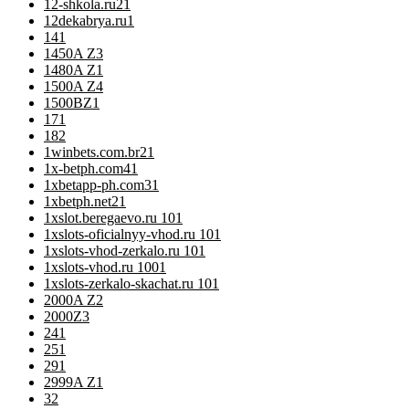
12-shkola.ru2
1
12dekabrya.ru
1
14
1
1450A Z
3
1480A Z
1
1500A Z
4
1500BZ
1
17
1
18
2
1winbets.com.br2
1
1x-betph.com4
1
1xbetapp-ph.com3
1
1xbetph.net2
1
1xslot.beregaevo.ru 10
1
1xslots-oficialnyy-vhod.ru 10
1
1xslots-vhod-zerkalo.ru 10
1
1xslots-vhod.ru 100
1
1xslots-zerkalo-skachat.ru 10
1
2000A Z
2
2000Z
3
24
1
25
1
29
1
2999A Z
1
3
2