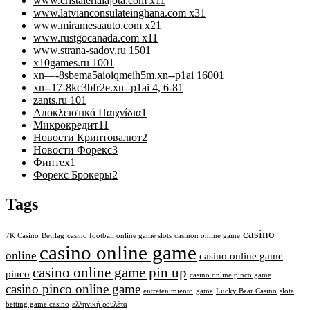
www.cristalerialajota.com x1
1
www.latvianconsulateinghana.com x3
1
www.miramesaauto.com x2
1
www.rustgocanada.com x1
1
www.strana-sadov.ru 150
1
x10games.ru 100
1
xn—-8sbema5aioiqmeih5m.xn--p1ai 1600
1
xn--17-8kc3bfr2e.xn--p1ai 4, 6-8
1
zants.ru 10
1
Αποκλειστικά Παιχνίδια
1
Микрокредит
11
Новости Криптовалют
2
Новости Форекс
3
Финтех
1
Форекс Брокеры
2
Tags
casino
7K Casino
Betflag
casino football online game slots
casinon online game
casino online game
online
casino online game
casino online game pin up
pinco
casino online pinco game
casino pinco online game
entretenimiento
game
Lucky Bear Casino
slota
betting game casino
ελληνική ρουλέτα