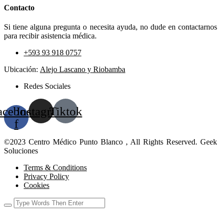
Contacto
Si tiene alguna pregunta o necesita ayuda, no dude en contactarnos
para recibir asistencia médica.
+593 93 918 0757
Ubicación:
Alejo Lascano y Riobamba
Redes Sociales
acebook-
Instagram
Tiktok
f
©2023 Centro Médico Punto Blanco , All Rights Reserved. Geek
Soluciones
Terms & Conditions
Privacy Policy
Cookies