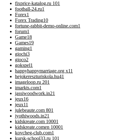
fixprice-katalog.ru 10
1
football-24.ru
1
Forex
1
Forex Trading
10
fortune-rabbit-demo-online.com
1
forum
1
Game
18
Games
19
gaming
1
giochi
3
gioco
2
gokspel
1
happyhappymarriage.org x1
1
hejokereszturiskola.hu4
1
imageloop.ru 20
1
imarkts.com
1
jassiwoodwork.in2
1
jeux
16
jeux1
1
julebeaute.com 80
1
jyothiwoods.in2
1
kidskreate.com 1000
1
kidskreate.comen 1000
1
kovcheg-club.com
1
kursk-school33.ru 10
1