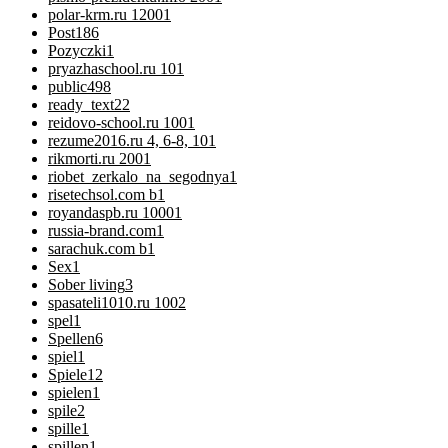
polar-krm.ru 1200
1
Post
186
Pozyczki
1
pryazhaschool.ru 10
1
public
498
ready_text
22
reidovo-school.ru 100
1
rezume2016.ru 4, 6-8, 10
1
rikmorti.ru 200
1
riobet_zerkalo_na_segodnya
1
risetechsol.com b
1
royandaspb.ru 1000
1
russia-brand.com
1
sarachuk.com b
1
Sex
1
Sober living
3
spasateli1010.ru 100
2
spel
1
Spellen
6
spiel
1
Spiele
12
spielen
1
spile
2
spille
1
spillen
1