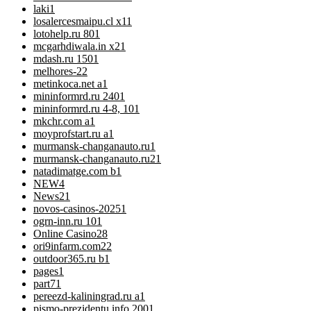
laki
1
losalercesmaipu.cl x1
1
lotohelp.ru 80
1
mcgarhdiwala.in x2
1
mdash.ru 150
1
melhores-2
2
metinkoca.net a
1
mininformrd.ru 240
1
mininformrd.ru 4-8, 10
1
mkchr.com a
1
moyprofstart.ru a
1
murmansk-changanauto.ru
1
murmansk-changanauto.ru2
1
natadimatge.com b
1
NEW
4
News
21
novos-casinos-2025
1
ogrn-inn.ru 10
1
Online Casino
28
ori9infarm.com2
2
outdoor365.ru b
1
pages
1
part7
1
pereezd-kaliningrad.ru a
1
pismo-prezidentu.info 200
1