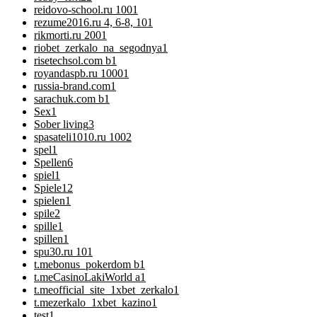
reidovo-school.ru 100
1
rezume2016.ru 4, 6-8, 10
1
rikmorti.ru 200
1
riobet_zerkalo_na_segodnya
1
risetechsol.com b
1
royandaspb.ru 1000
1
russia-brand.com
1
sarachuk.com b
1
Sex
1
Sober living
3
spasateli1010.ru 100
2
spel
1
Spellen
6
spiel
1
Spiele
12
spielen
1
spile
2
spille
1
spillen
1
spu30.ru 10
1
t.mebonus_pokerdom b
1
t.meCasinoLakiWorld a
1
t.meofficial_site_1xbet_zerkalo
1
t.mezerkalo_1xbet_kazino
1
test
1