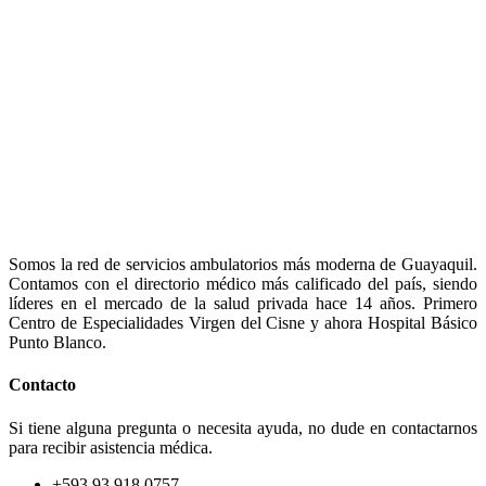
Somos la red de servicios ambulatorios más moderna de Guayaquil.
Contamos con el directorio médico más calificado del país, siendo
líderes en el mercado de la salud privada hace 14 años. Primero
Centro de Especialidades Virgen del Cisne y ahora Hospital Básico
Punto Blanco.
Contacto
Si tiene alguna pregunta o necesita ayuda, no dude en contactarnos
para recibir asistencia médica.
+593 93 918 0757