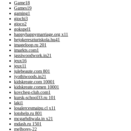
Game
18
Games
19
gaming
1
giochi
3
gioco
2
gokspel
1
happyhappymarriage.org x1
1
hejokereszturiskola.hu4
1
imageloop.ru 20
1
imarkts.com
1
jassiwoodwork.in2
1
jeux
16
jeux1
1
julebeaute.com 80
1
jyothiwoods.in2
1
kidskreate.com 1000
1
kidskreate.comen 1000
1
kovcheg-club.com
1
kursk-school33.ru 10
1
laki
1
losalercesmaipu.cl x1
1
lotohelp.ru 80
1
mcgarhdiwala.in x2
1
mdash.ru 150
1
melhores-2
2