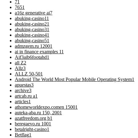
7
1
76
51
a16z generative ai
7
abuking-casino1
1
abuking-casino2
1
abuking-casino3
1
abuking-casino4
1
abuking-casino5
1
admzgem.ru 1200
1
ai in finance examples 1
1
Aif3aib6footahd
1
all Z
2
Allz
3
ALLZ 50-50
1
Android The World Most Popular Mobile Operating System
1
apuestas
3
archive
3
artcab.ru a
1
articles
1
athomeworldexpo.comen 1500
1
auteka-aba.ru 150, 200
1
azatfreedom.org b
1
beregaevo.ru 100
1
betalright-casino
1
Betflag
1