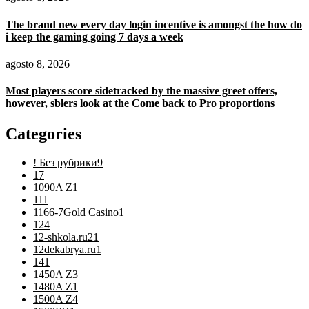
The brand new every day login incentive is amongst the how do
i keep the gaming going 7 days a week
agosto 8, 2026
Most players score sidetracked by the massive greet offers,
however, sblers look at the Come back to Pro proportions
Categories
! Без рубрики
9
1
7
1090A Z
1
11
1
1166-7Gold Casino
1
12
4
12-shkola.ru2
1
12dekabrya.ru
1
14
1
1450A Z
3
1480A Z
1
1500A Z
4