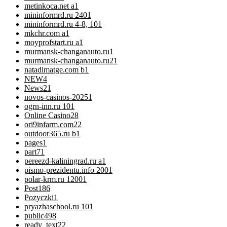
metinkoca.net a
1
mininformrd.ru 240
1
mininformrd.ru 4-8, 10
1
mkchr.com a
1
moyprofstart.ru a
1
murmansk-changanauto.ru
1
murmansk-changanauto.ru2
1
natadimatge.com b
1
NEW
4
News
21
novos-casinos-2025
1
ogrn-inn.ru 10
1
Online Casino
28
ori9infarm.com2
2
outdoor365.ru b
1
pages
1
part7
1
pereezd-kaliningrad.ru a
1
pismo-prezidentu.info 200
1
polar-krm.ru 1200
1
Post
186
Pozyczki
1
pryazhaschool.ru 10
1
public
498
ready_text
22