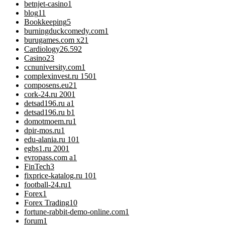
betnjet-casino
1
blog
11
Bookkeeping
5
burningduckcomedy.com
1
burugames.com x2
1
Cardiology
26.592
Casino
23
ccnuniversity.com
1
complexinvest.ru 150
1
composens.eu2
1
cork-24.ru 200
1
detsad196.ru a
1
detsad196.ru b
1
domotmoem.ru
1
dpir-mos.ru
1
edu-alania.ru 10
1
egbs1.ru 200
1
evropass.com a
1
FinTech
3
fixprice-katalog.ru 10
1
football-24.ru
1
Forex
1
Forex Trading
10
fortune-rabbit-demo-online.com
1
forum
1