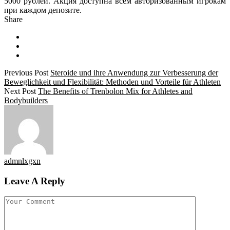
5000 рублей. Акция доступна всем авторизованным игрокам
при каждом депозите.
Share
Previous Post
Steroide und ihre Anwendung zur Verbesserung der
Beweglichkeit und Flexibilität: Methoden und Vorteile für Athleten
Next Post
The Benefits of Trenbolon Mix for Athletes and
Bodybuilders
admnlxgxn
Leave A Reply