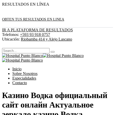
RESULTADOS EN LÍNEA
OBTEN TUS RESULTADOS EN LINEA
IR A PLATAFORMA DE RESULTADOS
Telefonos:
+593 93 918 0757
Ubicación:
Riobamba 414 y Alejo Lascano
Inicio
Sobre Nosotros
Especialidades
Contacto
Казино Водка официальный
сайт онлайн Актуальное
зеркало казино Водка.