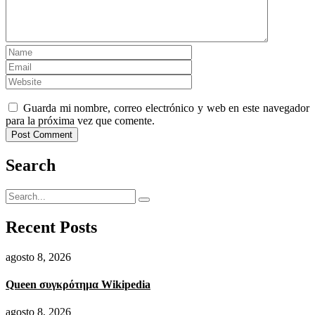
Guarda mi nombre, correo electrónico y web en este navegador
para la próxima vez que comente.
Search
Recent Posts
agosto 8, 2026
Queen συγκρότημα Wikipedia
agosto 8, 2026