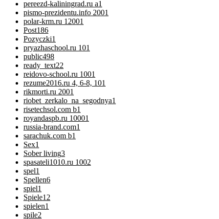
pereezd-kaliningrad.ru a
1
pismo-prezidentu.info 200
1
polar-krm.ru 1200
1
Post
186
Pozyczki
1
pryazhaschool.ru 10
1
public
498
ready_text
22
reidovo-school.ru 100
1
rezume2016.ru 4, 6-8, 10
1
rikmorti.ru 200
1
riobet_zerkalo_na_segodnya
1
risetechsol.com b
1
royandaspb.ru 1000
1
russia-brand.com
1
sarachuk.com b
1
Sex
1
Sober living
3
spasateli1010.ru 100
2
spel
1
Spellen
6
spiel
1
Spiele
12
spielen
1
spile
2