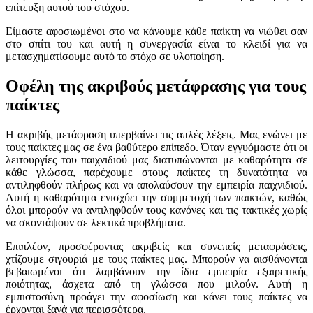
επίτευξη αυτού του στόχου.
Είμαστε αφοσιωμένοι στο να κάνουμε κάθε παίκτη να νιώθει σαν
στο σπίτι του και αυτή η συνεργασία είναι το κλειδί για να
μετασχηματίσουμε αυτό το στόχο σε υλοποίηση.
Οφέλη της ακριβούς μετάφρασης για τους
παίκτες
Η ακριβής μετάφραση υπερβαίνει τις απλές λέξεις. Μας ενώνει με
τους παίκτες μας σε ένα βαθύτερο επίπεδο. Όταν εγγυόμαστε ότι οι
λειτουργίες του παιχνιδιού μας διατυπώνονται με καθαρότητα σε
κάθε γλώσσα, παρέχουμε στους παίκτες τη δυνατότητα να
αντιληφθούν πλήρως και να απολαύσουν την εμπειρία παιχνιδιού.
Αυτή η καθαρότητα ενισχύει την συμμετοχή των παικτών, καθώς
όλοι μπορούν να αντιληφθούν τους κανόνες και τις τακτικές χωρίς
να σκοντάψουν σε λεκτικά προβλήματα.
Επιπλέον, προσφέροντας ακριβείς και συνεπείς μεταφράσεις,
χτίζουμε σιγουριά με τους παίκτες μας. Μπορούν να αισθάνονται
βεβαιωμένοι ότι λαμβάνουν την ίδια εμπειρία εξαιρετικής
ποιότητας, άσχετα από τη γλώσσα που μιλούν. Αυτή η
εμπιστοσύνη προάγει την αφοσίωση και κάνει τους παίκτες να
έρχονται ξανά για περισσότερα.