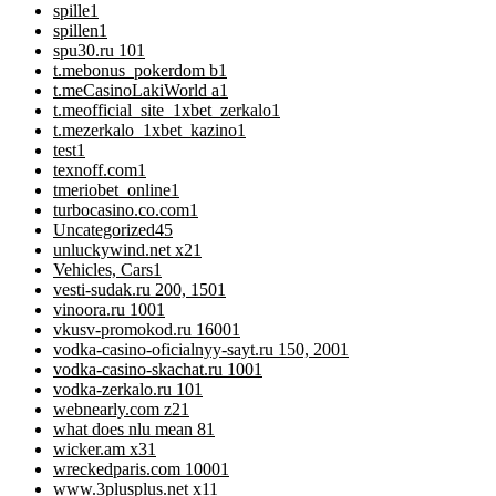
spille
1
spillen
1
spu30.ru 10
1
t.mebonus_pokerdom b
1
t.meCasinoLakiWorld a
1
t.meofficial_site_1xbet_zerkalo
1
t.mezerkalo_1xbet_kazino
1
test
1
texnoff.com
1
tmeriobet_online
1
turbocasino.co.com
1
Uncategorized
45
unluckywind.net x2
1
Vehicles, Cars
1
vesti-sudak.ru 200, 150
1
vinoora.ru 100
1
vkusv-promokod.ru 1600
1
vodka-casino-oficialnyy-sayt.ru 150, 200
1
vodka-casino-skachat.ru 100
1
vodka-zerkalo.ru 10
1
webnearly.com z2
1
what does nlu mean 8
1
wicker.am x3
1
wreckedparis.com 1000
1
www.3plusplus.net x1
1