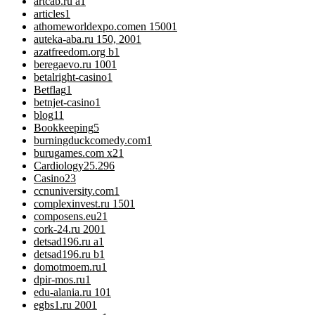
artcab.ru a
1
articles
1
athomeworldexpo.comen 1500
1
auteka-aba.ru 150, 200
1
azatfreedom.org b
1
beregaevo.ru 100
1
betalright-casino
1
Betflag
1
betnjet-casino
1
blog
11
Bookkeeping
5
burningduckcomedy.com
1
burugames.com x2
1
Cardiology
25.296
Casino
23
ccnuniversity.com
1
complexinvest.ru 150
1
composens.eu2
1
cork-24.ru 200
1
detsad196.ru a
1
detsad196.ru b
1
domotmoem.ru
1
dpir-mos.ru
1
edu-alania.ru 10
1
egbs1.ru 200
1