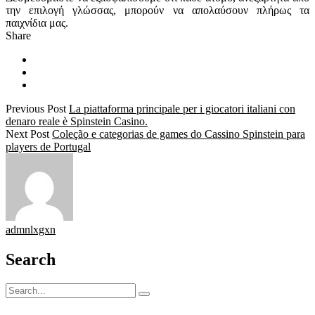
την επιλογή γλώσσας, μπορούν να απολαύσουν πλήρως τα
παιχνίδια μας.
Share
Previous Post
La piattaforma principale per i giocatori italiani con
denaro reale è Spinstein Casino.
Next Post
Coleção e categorias de games do Cassino Spinstein para
players de Portugal
admnlxgxn
Search