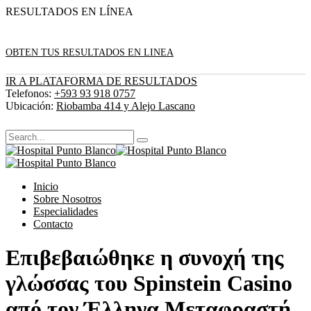
RESULTADOS EN LÍNEA
OBTEN TUS RESULTADOS EN LINEA
IR A PLATAFORMA DE RESULTADOS
Telefonos:
+593 93 918 0757
Ubicación:
Riobamba 414 y Alejo Lascano
Inicio
Sobre Nosotros
Especialidades
Contacto
Επιβεβαιώθηκε η συνοχή της
γλώσσας του Spinstein Casino
από τον Έλληνα Μεταφραστή