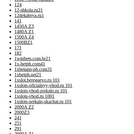
12
4
12-shkola.ru2
1
12dekabrya.ru
1
14
1
1450A Z
3
1480A Z
1
1500A Z
4
1500BZ
1
17
1
18
2
1winbets.com.br2
1
1x-betph.com4
1
1xbetapp-ph.com3
1
1xbetph.net2
1
1xslot.beregaevo.ru 10
1
1xslots-oficialnyy-vhod.ru 10
1
1xslots-vhod-zerkalo.ru 10
1
1xslots-vhod.ru 100
1
1xslots-zerkalo-skachat.ru 10
1
2000A Z
2
2000Z
3
24
1
25
1
29
1
2999A Z
1