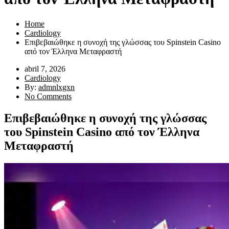
Home
Cardiology
Επιβεβαιώθηκε η συνοχή της γλώσσας του Spinstein Casino
από τον Έλληνα Μεταφραστή
abril 7, 2026
Cardiology
By:
admnlxgxn
No Comments
Επιβεβαιώθηκε η συνοχή της γλώσσας
του Spinstein Casino από τον Έλληνα
Μεταφραστή