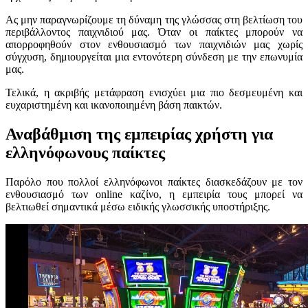
Ας μην παραγνωρίζουμε τη δύναμη της γλώσσας στη βελτίωση του
περιβάλλοντος παιχνιδιού μας. Όταν οι παίκτες μπορούν να
απορροφηθούν στον ενθουσιασμό των παιχνιδιών μας χωρίς
σύγχυση, δημιουργείται μια εντονότερη σύνδεση με την επωνυμία
μας.
Τελικά, η ακριβής μετάφραση ενισχύει μια πιο δεσμευμένη και
ευχαριστημένη και ικανοποιημένη βάση παικτών.
Αναβάθμιση της εμπειρίας χρήστη για
ελληνόφωνους παίκτες
Παρόλο που πολλοί ελληνόφωνοι παίκτες διασκεδάζουν με τον
ενθουσιασμό των online καζίνο, η εμπειρία τους μπορεί να
βελτιωθεί σημαντικά μέσω ειδικής γλωσσικής υποστήριξης.