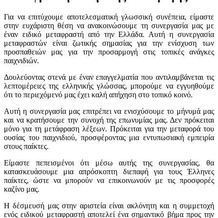
Για να επιτύχουμε αποτελεσματική γλωσσική συνέπεια, είμαστε
στην ευχάριστη θέση να ανακοινώσουμε τη συνεργασία μας με
έναν ειδικό μεταφραστή από την Ελλάδα. Αυτή η συνεργασία
μεταφραστών είναι ζωτικής σημασίας για την ενίσχυση των
προσπαθειών μας για την προσαρμογή στις τοπικές ανάγκες
παιχνιδιών.
Δουλεύοντας στενά με έναν επαγγελματία που αντιλαμβάνεται τις
λεπτομέρειες της ελληνικής γλώσσας, μπορούμε να εγγυηθούμε
ότι το περιεχόμενό μας έχει καλή απήχηση στο τοπικό κοινό.
Αυτή η συνεργασία μας επιτρέπει να ενισχύσουμε το μήνυμά μας
και να κρατήσουμε την συνοχή της επωνυμίας μας. Δεν πρόκειται
μόνο για τη μετάφραση λέξεων. Πρόκειται για την μεταφορά του
ουσίας του παιχνιδιού, προσφέροντας μια εντυπωσιακή εμπειρία
στους παίκτες.
Είμαστε πεπεισμένοι ότι μέσω αυτής της συνεργασίας, θα
κατασκευάσουμε μια απρόσκοπτη διεπαφή για τους Έλληνες
παίκτες, ώστε να μπορούν να επικοινωνούν με τις προσφορές
καζίνο μας.
Η δέσμευσή μας στην αριστεία είναι ακλόνητη και η συμμετοχή
ενός ειδικού μεταφραστή αποτελεί ένα σημαντικό βήμα προς την