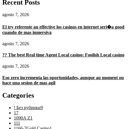
Recent Posts
agosto 7, 2026
El try referente an effective los casinos en internet seri�a good
cuando de mas inmersiva
agosto 7, 2026
?? The best Real time Agent Local casino: Foolish Local casino
agosto 7, 2026
Eso zero incrementa las oportunidades, aunque au moment ou
hace una sesion de mas agil
Categories
! Без рубрики
9
1
7
1090A Z
1
11
1
1166-7Gold Casino
1