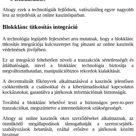
Ahogy ezek a technológiák fejlődnek, valószínűleg egyre nagyobb
lesz az terjedésük az online kaszinóiparban.
Blokklánc titkosítás integráció
A technológia legújabb fejlesztései arra mutatnak, hogy a blokklánc
titkosítás integrációja kulcsszerepet fog játszani az online kaszinók
védelmének jövőjében.
Ez az integráció feltehetően növeli a tranzakciók sértetlenségét és
átláthatóságát, mivel a blokklánc technológia biztosítja a
megváltoztathatatlan, manipulációbiztos rekordok kialakítását.
A decentralizált főkönyvek alkalmazásával a kaszinók jelentősen
csökkenthetik a csalásokkal és a kibertámadásokkal kapcsolatos
kockázatokat, garantálva a játékosok információinak biztonságát.
Továbbá a blokklánc lehetővé teszi a biztonságos peer-to-peer
tranzakciókat, megszüntetve a intermediátorok szükségességét.
Ahogy az online kaszinók okos szerződéseket alkalmaznak, az
önműködő megállapodások támogathatják a szerencsejáték-
szabályozások betartását, ezáltal erősítve a játékosok közötti
bizalmat.