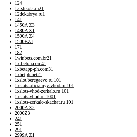
12
4
12-shkola.ru2
1
12dekabrya.ru
1
14
1
1450A Z
3
1480A Z
1
1500A Z
4
1500BZ
1
17
1
18
2
1winbets.com.br2
1
1x-betph.com4
1
1xbetapp-ph.com3
1
1xbetph.net2
1
1xslot.beregaevo.ru 10
1
1xslots-oficialnyy-vhod.ru 10
1
1xslots-vhod-zerkalo.ru 10
1
1xslots-vhod.ru 100
1
1xslots-zerkalo-skachat.ru 10
1
2000A Z
2
2000Z
3
24
1
25
1
29
1
2999A Z
1