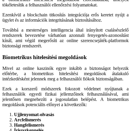
tökéletesítik a felhasználói ellenőrzési folyamatokat.
Ezenkívül a blockchain titkosítás integrációja erős keretet nyújt a
ügylet és az információk integritásának biztosításához.
Továbbá a mesterséges intelligencia által irányított csalásészlelő
rendszerek bevezetése várhatóan azonnali fenyegetés-azonosítást
kínál, ami végül megerősíti az online szerencsejáték-platformok
biztonsági rendszerét.
Biometrikus hitelesítési megoldások
Mivel az online kaszinók egyre inkább a biztonságot helyezik
előtérbe, a biometrikus hitelesítési megoldások átalakuló
intézkedésként jelennek meg a felhasználói fiókok biztonságában.
Ezek a korszerű módszerek fokozott védelmet nyújtanak a
felhasználók egyedi fizikai jellemzőinek felhasználásával, ami
jelentősen megnehezíti a jogosulatlan belépést. A biometrikus
megoldások potenciális előnyei a következők:
Ujjlenyomat-olvasás
Arcfelismerés
Hangfelismerés
Íriszszkennelés