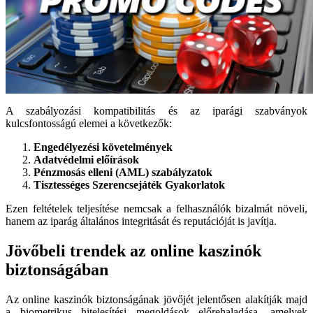
A szabályozási kompatibilitás és az iparági szabványok
kulcsfontosságú elemei a következők:
Engedélyezési követelmények
Adatvédelmi előírások
Pénzmosás elleni (AML) szabályzatok
Tisztességes Szerencsejáték Gyakorlatok
Ezen feltételek teljesítése nemcsak a felhasználók bizalmát növeli,
hanem az iparág általános integritását és reputációját is javítja.
Jövőbeli trendek az online kaszinók
biztonságában
Az online kaszinók biztonságának jövőjét jelentősen alakítják majd
a biometrikus hitelesítési megoldások előrehaladása, amelyek