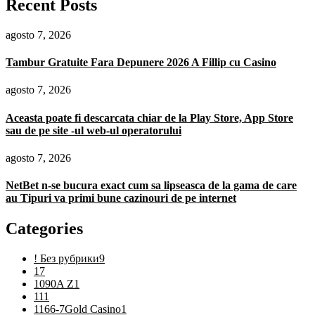
Recent Posts
agosto 7, 2026
Tambur Gratuite Fara Depunere 2026 A Fillip cu Casino
agosto 7, 2026
Aceasta poate fi descarcata chiar de la Play Store, App Store
sau de pe site -ul web-ul operatorului
agosto 7, 2026
NetBet n-se bucura exact cum sa lipseasca de la gama de care
au Tipuri va primi bune cazinouri de pe internet
Categories
! Без рубрики
9
1
7
1090A Z
1
11
1
1166-7Gold Casino
1