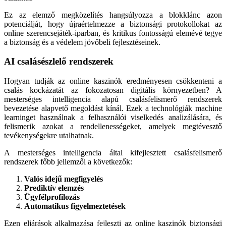
Ez az elemző megközelítés hangsúlyozza a blokklánc azon
potenciálját, hogy újraértelmezze a biztonsági protokollokat az
online szerencsejáték-iparban, és kritikus fontosságú elemévé tegye
a biztonság és a védelem jövőbeli fejlesztéseinek.
AI csalásészlelő rendszerek
Hogyan tudják az online kaszinók eredményesen csökkenteni a
csalás kockázatát az fokozatosan digitális környezetben? A
mesterséges intelligencia alapú csalásfelismerő rendszerek
bevezetése alapvető megoldást kínál. Ezek a technológiák machine
learninget használnak a felhasználói viselkedés analizálására, és
felismerik azokat a rendellenességeket, amelyek megtévesztő
tevékenységekre utalhatnak.
A mesterséges intelligencia által kifejlesztett csalásfelismerő
rendszerek főbb jellemzői a következők:
Valós idejű megfigyelés
Prediktív elemzés
Ügyfélprofilozás
Automatikus figyelmeztetések
Ezen eljárások alkalmazása fejleszti az online kaszinók biztonsági