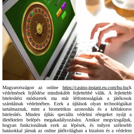
Magyarországon az online
https://casino-instant.eu.com/hu-hu/
k
védelmének fejlődése mindinkább fejlettebbé válik. A fejlettebb
hitelesítési módszerek ma már létfontosságúak a játékosok
számláinak védelmében. Ezek a újítások olyan technológiákat
tartalmaznak, mint a biometrikus azonosítás és a kétfaktoros
hitelesítés. Minden újítás speciális védelmi rétegeket nyújt a
illetéktelen belépés megakadályozására. Amikor megvizsgáljuk,
hogyan funkcionálnak ezek az lépések, és milyen szélesebb
hatásokkal járnak az online játékvilágban a bizalom és a védelem