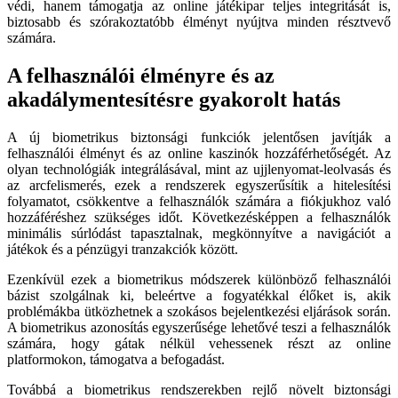
védi, hanem támogatja az online játékipar teljes integritását is,
biztosabb és szórakoztatóbb élményt nyújtva minden résztvevő
számára.
A felhasználói élményre és az
akadálymentesítésre gyakorolt hatás
A új biometrikus biztonsági funkciók jelentősen javítják a
felhasználói élményt és az online kaszinók hozzáférhetőségét. Az
olyan technológiák integrálásával, mint az ujjlenyomat-leolvasás és
az arcfelismerés, ezek a rendszerek egyszerűsítik a hitelesítési
folyamatot, csökkentve a felhasználók számára a fiókjukhoz való
hozzáféréshez szükséges időt. Következésképpen a felhasználók
minimális súrlódást tapasztalnak, megkönnyítve a navigációt a
játékok és a pénzügyi tranzakciók között.
Ezenkívül ezek a biometrikus módszerek különböző felhasználói
bázist szolgálnak ki, beleértve a fogyatékkal élőket is, akik
problémákba ütközhetnek a szokásos bejelentkezési eljárások során.
A biometrikus azonosítás egyszerűsége lehetővé teszi a felhasználók
számára, hogy gátak nélkül vehessenek részt az online
platformokon, támogatva a befogadást.
Továbbá a biometrikus rendszerekben rejlő növelt biztonsági