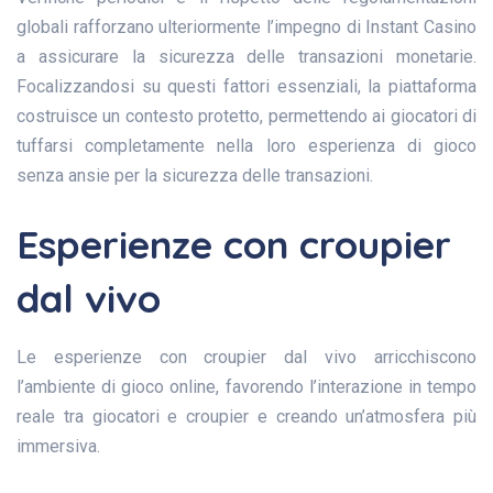
globali rafforzano ulteriormente l’impegno di Instant Casino
a assicurare la sicurezza delle transazioni monetarie.
Focalizzandosi su questi fattori essenziali, la piattaforma
costruisce un contesto protetto, permettendo ai giocatori di
tuffarsi completamente nella loro esperienza di gioco
senza ansie per la sicurezza delle transazioni.
Esperienze con croupier
dal vivo
Le esperienze con croupier dal vivo arricchiscono
l’ambiente di gioco online, favorendo l’interazione in tempo
reale tra giocatori e croupier e creando un’atmosfera più
immersiva.