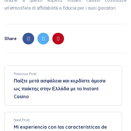
Grazie a questi aspetti, Instant Casino costruisce
un’atmosfera di affidabilità e fiducia per i suoi giocatori.
Share
Previous Post
Παίξτε μετά ασφάλεια και κερδίστε άμεσα
ως παίκτης στην Ελλάδα με το Instant
Casino
Next Post
Mi experiencia con las características de