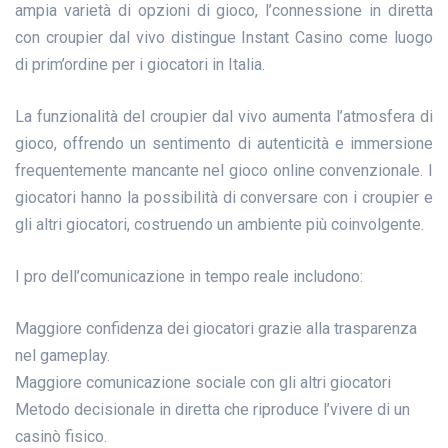
ampia varietà di opzioni di gioco, l’connessione in diretta
con croupier dal vivo distingue Instant Casino come luogo
di prim’ordine per i giocatori in Italia.
La funzionalità del croupier dal vivo aumenta l’atmosfera di
gioco, offrendo un sentimento di autenticità e immersione
frequentemente mancante nel gioco online convenzionale. I
giocatori hanno la possibilità di conversare con i croupier e
gli altri giocatori, costruendo un ambiente più coinvolgente.
I pro dell’comunicazione in tempo reale includono:
Maggiore confidenza dei giocatori grazie alla trasparenza
nel gameplay.
Maggiore comunicazione sociale con gli altri giocatori
Metodo decisionale in diretta che riproduce l’vivere di un
casinò fisico.