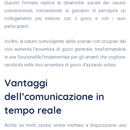
Questo formato replica le dinamiche sociali dei casinò
convenzionali, consentendo ai giocatori di percepire un
collegamento più intenso con il gioco e con i suoi
partecipanti.
Inoltre, la natura coinvolgente delle scenari con croupier dal
vivo aumenta l’avventura di gioco generale, trasformandola
in una funzionalità fondamentale per gli amanti che vogliono
veridicità nelle loro avventure di gioco d’azzardo online.
Vantaggi
dell’comunicazione in
tempo reale
Anche se molti casinò online mettano a disposizione una