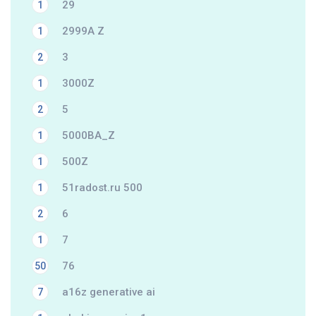
29
1
2999A Z
1
3
2
3000Z
1
5
2
5000BA_Z
1
500Z
1
51radost.ru 500
1
6
2
7
1
76
50
a16z generative ai
7