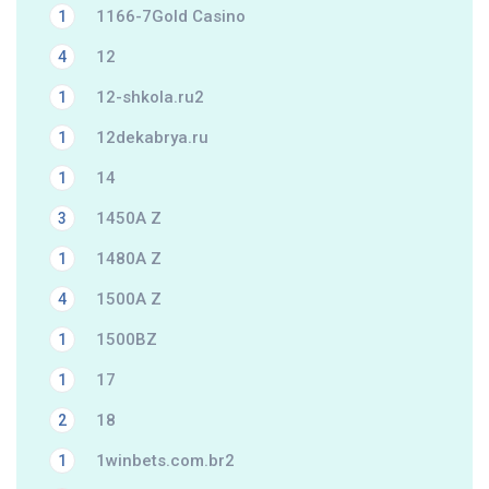
1166-7Gold Casino
1
12
4
12-shkola.ru2
1
12dekabrya.ru
1
14
1
1450A Z
3
1480A Z
1
1500A Z
4
1500BZ
1
17
1
18
2
1winbets.com.br2
1