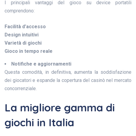
I principali vantaggi del gioco su device portatili
comprendono:
Facilità d’accesso
Design intuitivi
Varietà di giochi
Gioco in tempo reale
Notifiche e aggiornamenti
Questa comodità, in definitiva, aumenta la soddisfazione
dei giocatori e espande la copertura del casinò nel mercato
concorrenziale.
La migliore gamma di
giochi in Italia