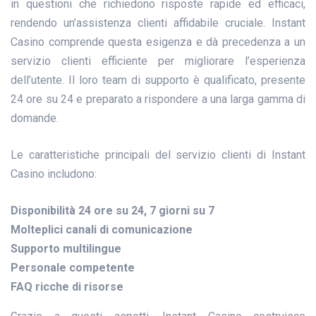
in questioni che richiedono risposte rapide ed efficaci,
rendendo un’assistenza clienti affidabile cruciale. Instant
Casino comprende questa esigenza e dà precedenza a un
servizio clienti efficiente per migliorare l’esperienza
dell’utente. Il loro team di supporto è qualificato, presente
24 ore su 24 e preparato a rispondere a una larga gamma di
domande.
Le caratteristiche principali del servizio clienti di Instant
Casino includono:
Disponibilità 24 ore su 24, 7 giorni su 7
Molteplici canali di comunicazione
Supporto multilingue
Personale competente
FAQ ricche di risorse