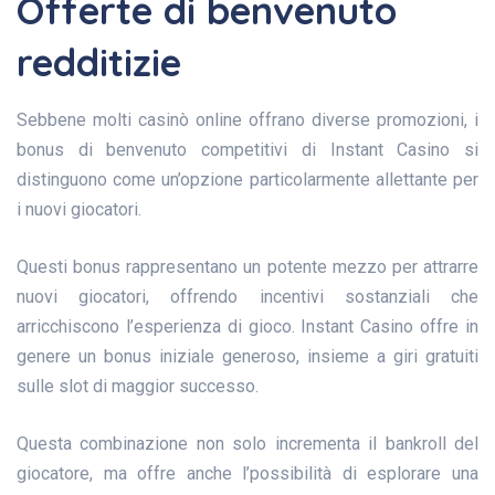
Offerte di benvenuto
redditizie
Sebbene molti casinò online offrano diverse promozioni, i
bonus di benvenuto competitivi di Instant Casino si
distinguono come un’opzione particolarmente allettante per
i nuovi giocatori.
Questi bonus rappresentano un potente mezzo per attrarre
nuovi giocatori, offrendo incentivi sostanziali che
arricchiscono l’esperienza di gioco. Instant Casino offre in
genere un bonus iniziale generoso, insieme a giri gratuiti
sulle slot di maggior successo.
Questa combinazione non solo incrementa il bankroll del
giocatore, ma offre anche l’possibilità di esplorare una