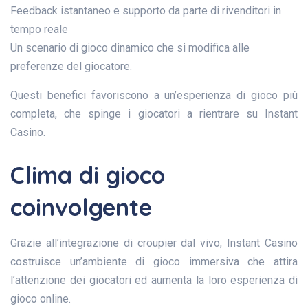
Feedback istantaneo e supporto da parte di rivenditori in
tempo reale
Un scenario di gioco dinamico che si modifica alle
preferenze del giocatore.
Questi benefici favoriscono a un’esperienza di gioco più
completa, che spinge i giocatori a rientrare su Instant
Casino.
Clima di gioco
coinvolgente
Grazie all’integrazione di croupier dal vivo, Instant Casino
costruisce un’ambiente di gioco immersiva che attira
l’attenzione dei giocatori ed aumenta la loro esperienza di
gioco online.