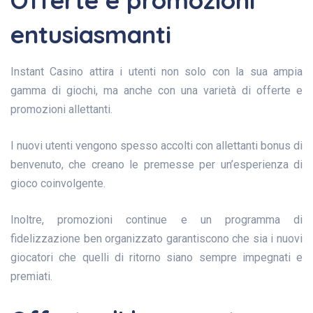
Offerte e promozioni
entusiasmanti
Instant Casino attira i utenti non solo con la sua ampia
gamma di giochi, ma anche con una varietà di offerte e
promozioni allettanti.
I nuovi utenti vengono spesso accolti con allettanti bonus di
benvenuto, che creano le premesse per un’esperienza di
gioco coinvolgente.
Inoltre, promozioni continue e un programma di
fidelizzazione ben organizzato garantiscono che sia i nuovi
giocatori che quelli di ritorno siano sempre impegnati e
premiati.