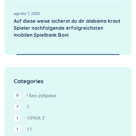
agosto 7, 2026
Auf diese weise sicherst du dir alabama kraut
Spieler nachfolgende erfolgreichsten
mobilen Spielbank Boni
Categories
! Без рубрики
9
1
7
1090A Z
1
11
1