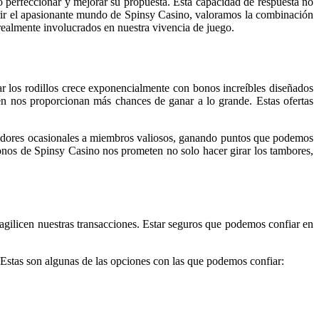
no perfeccionar y mejorar su propuesta. Esta capacidad de respuesta no
rir el apasionante mundo de Spinsy Casino, valoramos la combinación
 realmente involucrados en nuestra vivencia de juego.
 los rodillos crece exponencialmente con bonos increíbles diseñados
n nos proporcionan más chances de ganar a lo grande. Estas ofertas
ugadores ocasionales a miembros valiosos, ganando puntos que podemos
bonos de Spinsy Casino nos prometen no solo hacer girar los tambores,
gilicen nuestras transacciones. Estar seguros que podemos confiar en
 Estas son algunas de las opciones con las que podemos confiar: