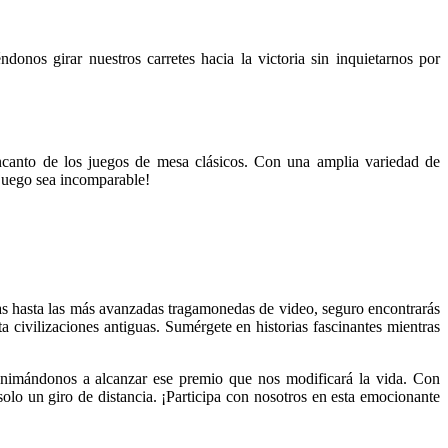
onos girar nuestros carretes hacia la victoria sin inquietarnos por
encanto de los juegos de mesa clásicos. Con una amplia variedad de
 juego sea incomparable!
as hasta las más avanzadas tragamonedas de video, seguro encontrarás
a civilizaciones antiguas. Sumérgete en historias fascinantes mientras
 animándonos a alcanzar ese premio que nos modificará la vida. Con
olo un giro de distancia. ¡Participa con nosotros en esta emocionante