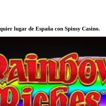
lquier lugar de España con Spinsy Casino.