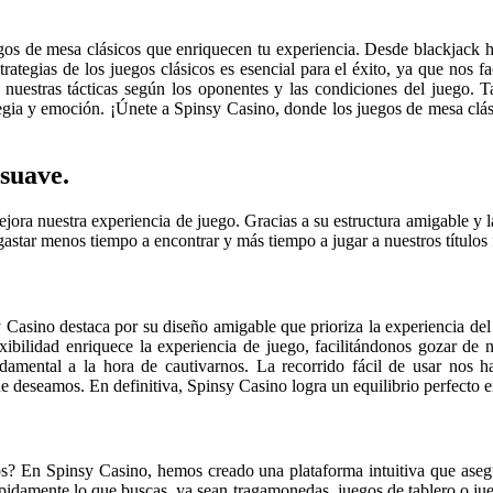
s de mesa clásicos que enriquecen tu experiencia. Desde blackjack hast
rategias de los juegos clásicos es esencial para el éxito, ya que nos f
 nuestras tácticas según los oponentes y las condiciones del juego. 
tegia y emoción. ¡Únete a Spinsy Casino, donde los juegos de mesa clá
 suave.
ejora nuestra experiencia de juego. Gracias a su estructura amigable y 
gastar menos tiempo a encontrar y más tiempo a jugar a nuestros títulos 
Casino destaca por su diseño amigable que prioriza la experiencia del c
xibilidad enriquece la experiencia de juego, facilitándonos gozar de 
damental a la hora de cautivarnos. La recorrido fácil de usar nos ha
 deseamos. En definitiva, Spinsy Casino logra un equilibrio perfecto en
os? En Spinsy Casino, hemos creado una plataforma intuitiva que ase
rápidamente lo que buscas, ya sean tragamonedas, juegos de tablero o j