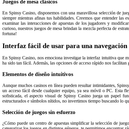
Juegos de mesa clásicos
En Spinsy Casino, disponemos con una maravillosa selección de juego
siempre mientras afinas tus habilidades. Creemos que entender las est
examinar las interacciones de apuestas de los jugadores y modificar
curioso, nuestros juegos de mesa brindan la mezcla perfecta de estra
fortuna!
Interfaz fácil de usar para una navegación
En Spinsy Casino, nos emociona investigar la interfaz intuitiva que m
ha sido tan fácil. Además, las opciones de acceso rápido nos facilitan 
Elementos de diseño intuitivos
Aunque muchos casinos en línea pueden resultar intimidantes, Spinsy 
un acceso fácil desde cualquier equipo, ya sea móvil o PC. Esta fle
sofisticada, el aspecto visual de Spinsy Casino juega un papel fun
estructurados e símbolos nítidos, no invertimos tiempo buscando lo que
Selección de juegos sin esfuerzo
¿Cómo puede un centro de apuestas simplificar la selección de jueg
categorizar los juegos en distintos géneros, te permitimos encontrar 