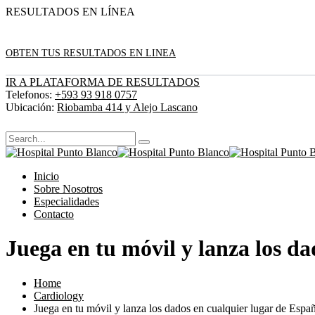
RESULTADOS EN LÍNEA
OBTEN TUS RESULTADOS EN LINEA
IR A PLATAFORMA DE RESULTADOS
Telefonos:
+593 93 918 0757
Ubicación:
Riobamba 414 y Alejo Lascano
Inicio
Sobre Nosotros
Especialidades
Contacto
Juega en tu móvil y lanza los d
Home
Cardiology
Juega en tu móvil y lanza los dados en cualquier lugar de Espa