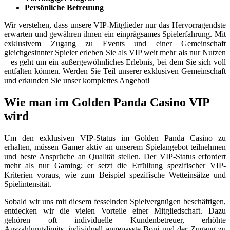
Persönliche Betreuung
Wir verstehen, dass unsere VIP-Mitglieder nur das Hervorragendste
erwarten und gewähren ihnen ein einprägsames Spielerfahrung. Mit
exklusivem Zugang zu Events und einer Gemeinschaft
gleichgesinnter Spieler erleben Sie als VIP weit mehr als nur Nutzen
– es geht um ein außergewöhnliches Erlebnis, bei dem Sie sich voll
entfalten können. Werden Sie Teil unserer exklusiven Gemeinschaft
und erkunden Sie unser komplettes Angebot!
Wie man im Golden Panda Casino VIP
wird
Um den exklusiven VIP-Status im Golden Panda Casino zu
erhalten, müssen Gamer aktiv an unserem Spielangebot teilnehmen
und beste Ansprüche an Qualität stellen. Der VIP-Status erfordert
mehr als nur Gaming; er setzt die Erfüllung spezifischer VIP-
Kriterien voraus, wie zum Beispiel spezifische Wetteinsätze und
Spielintensität.
Sobald wir uns mit diesem fesselnden Spielvergnügen beschäftigen,
entdecken wir die vielen Vorteile einer Mitgliedschaft. Dazu
gehören oft individuelle Kundenbetreuer, erhöhte
Auszahlungslimits, individuell angepasste Boni und der Zugang zu