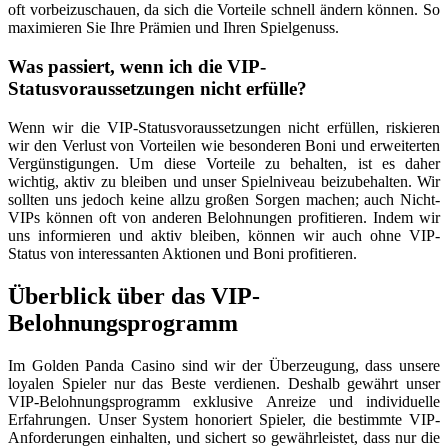
oft vorbeizuschauen, da sich die Vorteile schnell ändern können. So
maximieren Sie Ihre Prämien und Ihren Spielgenuss.
Was passiert, wenn ich die VIP-
Statusvoraussetzungen nicht erfülle?
Wenn wir die VIP-Statusvoraussetzungen nicht erfüllen, riskieren
wir den Verlust von Vorteilen wie besonderen Boni und erweiterten
Vergünstigungen. Um diese Vorteile zu behalten, ist es daher
wichtig, aktiv zu bleiben und unser Spielniveau beizubehalten. Wir
sollten uns jedoch keine allzu großen Sorgen machen; auch Nicht-
VIPs können oft von anderen Belohnungen profitieren. Indem wir
uns informieren und aktiv bleiben, können wir auch ohne VIP-
Status von interessanten Aktionen und Boni profitieren.
Überblick über das VIP-
Belohnungsprogramm
Im Golden Panda Casino sind wir der Überzeugung, dass unsere
loyalen Spieler nur das Beste verdienen. Deshalb gewährt unser
VIP-Belohnungsprogramm exklusive Anreize und individuelle
Erfahrungen. Unser System honoriert Spieler, die bestimmte VIP-
Anforderungen einhalten, und sichert so gewährleistet, dass nur die