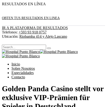
RESULTADOS EN LÍNEA
OBTEN TUS RESULTADOS EN LINEA
IR A PLATAFORMA DE RESULTADOS
Telefonos:
+593 93 918 0757
Ubicación:
Riobamba 414 y Alejo Lascano
Inicio
Sobre Nosotros
Especialidades
Contacto
Golden Panda Casino stellt vor
exklusive VIP-Prämien für
Spieler in Deutschland