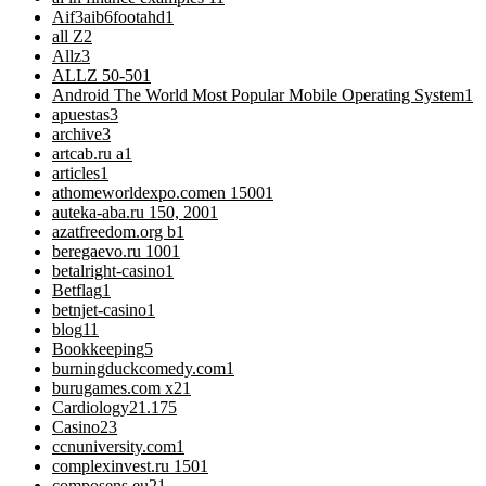
Aif3aib6footahd
1
all Z
2
Allz
3
ALLZ 50-50
1
Android The World Most Popular Mobile Operating System
1
apuestas
3
archive
3
artcab.ru a
1
articles
1
athomeworldexpo.comen 1500
1
auteka-aba.ru 150, 200
1
azatfreedom.org b
1
beregaevo.ru 100
1
betalright-casino
1
Betflag
1
betnjet-casino
1
blog
11
Bookkeeping
5
burningduckcomedy.com
1
burugames.com x2
1
Cardiology
21.175
Casino
23
ccnuniversity.com
1
complexinvest.ru 150
1
composens.eu2
1