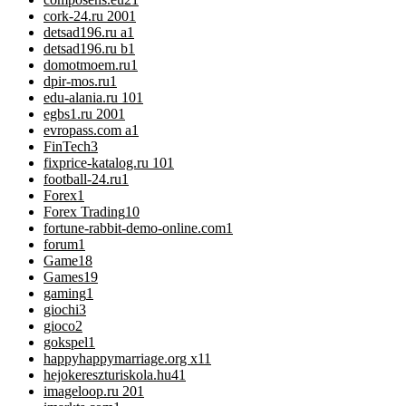
cork-24.ru 200
1
detsad196.ru a
1
detsad196.ru b
1
domotmoem.ru
1
dpir-mos.ru
1
edu-alania.ru 10
1
egbs1.ru 200
1
evropass.com a
1
FinTech
3
fixprice-katalog.ru 10
1
football-24.ru
1
Forex
1
Forex Trading
10
fortune-rabbit-demo-online.com
1
forum
1
Game
18
Games
19
gaming
1
giochi
3
gioco
2
gokspel
1
happyhappymarriage.org x1
1
hejokereszturiskola.hu4
1
imageloop.ru 20
1