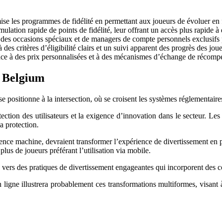
se les programmes de fidélité en permettant aux joueurs de évoluer en fo
lation rapide de points de fidélité, leur offrant un accès plus rapide à
à des occasions spéciaux et de managers de compte personnels exclusifs
des critères d’éligibilité clairs et un suivi apparent des progrès des joue
grâce à des prix personnalisées et à des mécanismes d’échange de récompe
n Belgium
e positionne à la intersection, où se croisent les systèmes réglementaire
ection des utilisateurs et la exigence d’innovation dans le secteur. Le
a protection.
igence machine, devraient transformer l’expérience de divertissement en 
plus de joueurs préférant l’utilisation via mobile.
e vers des pratiques de divertissement engageantes qui incorporent des 
igne illustrera probablement ces transformations multiformes, visant 