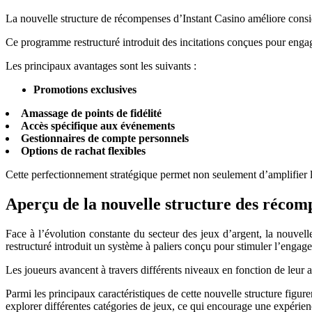
La nouvelle structure de récompenses d’Instant Casino améliore considé
Ce programme restructuré introduit des incitations conçues pour engag
Les principaux avantages sont les suivants :
Promotions exclusives
Amassage de points de fidélité
Accès spécifique aux événements
Gestionnaires de compte personnels
Options de rachat flexibles
Cette perfectionnement stratégique permet non seulement d’amplifier la
Aperçu de la nouvelle structure des récom
Face à l’évolution constante du secteur des jeux d’argent, la nouve
restructuré introduit un système à paliers conçu pour stimuler l’enga
Les joueurs avancent à travers différents niveaux en fonction de leur ac
Parmi les principaux caractéristiques de cette nouvelle structure figure
explorer différentes catégories de jeux, ce qui encourage une expérien