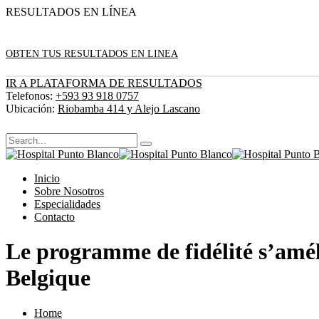
RESULTADOS EN LÍNEA
OBTEN TUS RESULTADOS EN LINEA
IR A PLATAFORMA DE RESULTADOS
Telefonos:
+593 93 918 0757
Ubicación:
Riobamba 414 y Alejo Lascano
Inicio
Sobre Nosotros
Especialidades
Contacto
Le programme de fidélité s’amél
Belgique
Home