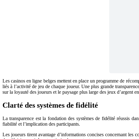
Les casinos en ligne belges mettent en place un programme de récompe
liés à l’activité de jeu de chaque joueur. Une plus grande transparenc
sur la loyauté des joueurs et le paysage plus large des jeux d’argent e
Clarté des systèmes de fidélité
La transparence est la fondation des systèmes de fidélité réussis d
fiabilité et l’implication des participants.
Les joueurs tirent avantage d’informations concises concernant les co