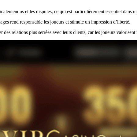
 malentendus et les disputes, ce qui est particulièrement essentiel dans 
ges rend responsable les joueurs et stimule un impression d’liberté.
r des relations plus serrées avec leurs clients, car les joueurs valoris