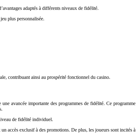
’avantages adaptés à différents niveaux de fidélité.
jeu plus personnalisée.
le, contribuant ainsi au prospérité fonctionnel du casino.
ente une avancée importante des programmes de fidélité. Ce programme
s.
iveau de fidélité individuel.
t un accès exclusif à des promotions. De plus, les joueurs sont incités à