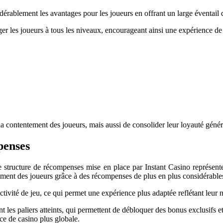
rablement les avantages pour les joueurs en offrant un large éventail d
er les joueurs à tous les niveaux, encourageant ainsi une expérience de 
 contentement des joueurs, mais aussi de consolider leur loyauté généra
penses
lle structure de récompenses mise en place par Instant Casino représ
gement des joueurs grâce à des récompenses de plus en plus considérable
tivité de jeu, ce qui permet une expérience plus adaptée reflétant leur n
nt les paliers atteints, qui permettent de débloquer des bonus exclusifs e
ce de casino plus globale.