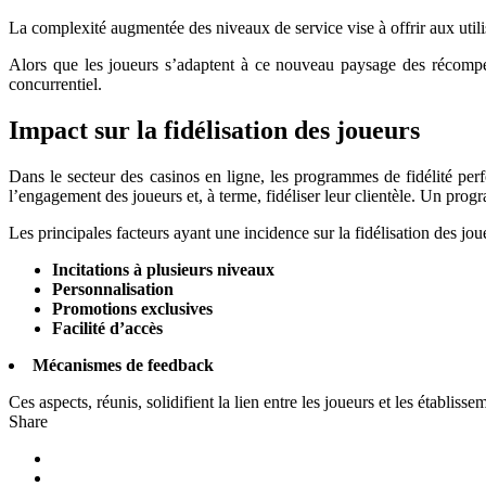
La complexité augmentée des niveaux de service vise à offrir aux utili
Alors que les joueurs s’adaptent à ce nouveau paysage des récompens
concurrentiel.
Impact sur la fidélisation des joueurs
Dans le secteur des casinos en ligne, les programmes de fidélité per
l’engagement des joueurs et, à terme, fidéliser leur clientèle. Un prog
Les principales facteurs ayant une incidence sur la fidélisation des jou
Incitations à plusieurs niveaux
Personnalisation
Promotions exclusives
Facilité d’accès
Mécanismes de feedback
Ces aspects, réunis, solidifient la lien entre les joueurs et les établiss
Share