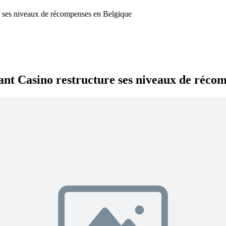
re ses niveaux de récompenses en Belgique
tant Casino restructure ses niveaux de réco