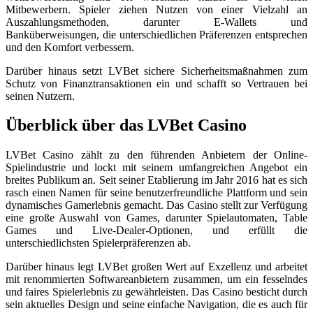
Mitbewerbern. Spieler ziehen Nutzen von einer Vielzahl an
Auszahlungsmethoden, darunter E-Wallets und
Banküberweisungen, die unterschiedlichen Präferenzen entsprechen
und den Komfort verbessern.
Darüber hinaus setzt LVBet sichere Sicherheitsmaßnahmen zum
Schutz von Finanztransaktionen ein und schafft so Vertrauen bei
seinen Nutzern.
Überblick über das LVBet Casino
LVBet Casino zählt zu den führenden Anbietern der Online-
Spielindustrie und lockt mit seinem umfangreichen Angebot ein
breites Publikum an. Seit seiner Etablierung im Jahr 2016 hat es sich
rasch einen Namen für seine benutzerfreundliche Plattform und sein
dynamisches Gamerlebnis gemacht. Das Casino stellt zur Verfügung
eine große Auswahl von Games, darunter Spielautomaten, Table
Games und Live-Dealer-Optionen, und erfüllt die
unterschiedlichsten Spielerpräferenzen ab.
Darüber hinaus legt LVBet großen Wert auf Exzellenz und arbeitet
mit renommierten Softwareanbietern zusammen, um ein fesselndes
und faires Spielerlebnis zu gewährleisten. Das Casino besticht durch
sein aktuelles Design und seine einfache Navigation, die es auch für