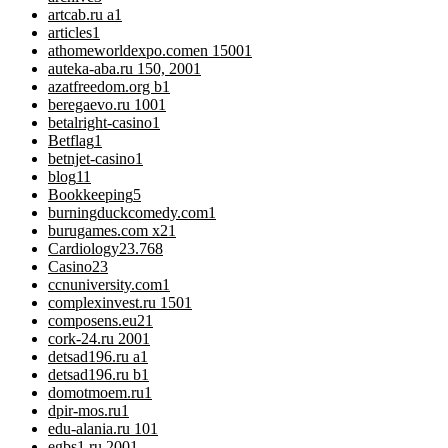
artcab.ru a
1
articles
1
athomeworldexpo.comen 1500
1
auteka-aba.ru 150, 200
1
azatfreedom.org b
1
beregaevo.ru 100
1
betalright-casino
1
Betflag
1
betnjet-casino
1
blog
11
Bookkeeping
5
burningduckcomedy.com
1
burugames.com x2
1
Cardiology
23.768
Casino
23
ccnuniversity.com
1
complexinvest.ru 150
1
composens.eu2
1
cork-24.ru 200
1
detsad196.ru a
1
detsad196.ru b
1
domotmoem.ru
1
dpir-mos.ru
1
edu-alania.ru 10
1
egbs1.ru 200
1