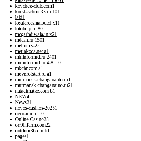
kidskreate.comen 1000
1
kovcheg-club.com
1
kursk-school33.ru 10
1
laki
1
losalercesmaipu.cl x1
1
lotohelp.ru 80
1
mcgarhdiwala.in x2
1
mdash.ru 150
1
melhores-2
2
metinkoca.net a
1
mininformrd.ru 240
1
mininformrd.ru 4-8, 10
1
mkchr.com a
1
moyprofstart.ru a
1
murmansk-changanauto.ru
1
murmansk-changanauto.ru2
1
natadimatge.com b
1
NEW
4
News
21
novos-casinos-2025
1
ogrn-inn.ru 10
1
Online Casino
28
ori9infarm.com2
2
outdoor365.ru b
1
pages
1