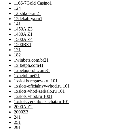
1166-7Gold Casino
1
12
4
12-shkola.ru2
1
12dekabrya.ru
1
14
1
1450A Z
3
1480A Z
1
1500A Z
4
1500BZ
1
17
1
18
2
1winbets.com.br2
1
1x-betph.com4
1
1xbetapp-ph.com3
1
1xbetph.net2
1
1xslot.beregaevo.ru 10
1
1xslots-oficialnyy-vhod.ru 10
1
1xslots-vhod-zerkalo.ru 10
1
1xslots-vhod.ru 100
1
1xslots-zerkalo-skachat.ru 10
1
2000A Z
2
2000Z
3
24
1
25
1
29
1