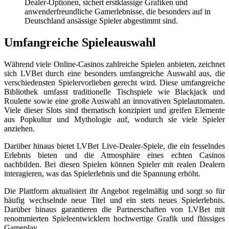
Dealer-Optionen, sichert erstklassige Grafiken und
anwenderfreundliche Gamerlebnisse, die besonders auf in
Deutschland ansässige Spieler abgestimmt sind.
Umfangreiche Spieleauswahl
Während viele Online-Casinos zahlreiche Spielen anbieten, zeichnet
sich LVBet durch eine besonders umfangreiche Auswahl aus, die
verschiedensten Spielervorlieben gerecht wird. Diese umfangreiche
Bibliothek umfasst traditionelle Tischspiele wie Blackjack und
Roulette sowie eine große Auswahl an innovativen Spielautomaten.
Viele dieser Slots sind thematisch konzipiert und greifen Elemente
aus Popkultur und Mythologie auf, wodurch sie viele Spieler
anziehen.
Darüber hinaus bietet LVBet Live-Dealer-Spiele, die ein fesselndes
Erlebnis bieten und die Atmosphäre eines echten Casinos
nachbilden. Bei diesen Spielen können Spieler mit realen Dealern
interagieren, was das Spielerlebnis und die Spannung erhöht.
Die Plattform aktualisiert ihr Angebot regelmäßig und sorgt so für
häufig wechselnde neue Titel und ein stets neues Spielerlebnis.
Darüber hinaus garantieren die Partnerschaften von LVBet mit
renommierten Spieleentwicklern hochwertige Grafik und flüssiges
Gameplay.