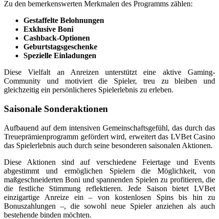
Zu den bemerkenswerten Merkmalen des Programms zählen:
Gestaffelte Belohnungen
Exklusive Boni
Cashback-Optionen
Geburtstagsgeschenke
Spezielle Einladungen
Diese Vielfalt an Anreizen unterstützt eine aktive Gaming-
Community und motiviert die Spieler, treu zu bleiben und
gleichzeitig ein persönlicheres Spielerlebnis zu erleben.
Saisonale Sonderaktionen
Aufbauend auf dem intensiven Gemeinschaftsgefühl, das durch das
Treueprämienprogramm gefördert wird, erweitert das LVBet Casino
das Spielerlebnis auch durch seine besonderen saisonalen Aktionen.
Diese Aktionen sind auf verschiedene Feiertage und Events
abgestimmt und ermöglichen Spielern die Möglichkeit, von
maßgeschneiderten Boni und spannenden Spielen zu profitieren, die
die festliche Stimmung reflektieren. Jede Saison bietet LVBet
einzigartige Anreize ein – von kostenlosen Spins bis hin zu
Bonuszahlungen –, die sowohl neue Spieler anziehen als auch
bestehende binden möchten.