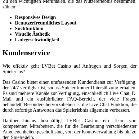
Zu den wichtigsten Merkmalen, die das Nutzererlebnis bestimmen,
zählen:
Responsives Design
Benutzerfreundliches Layout
Suchfunktion
Visuelle Ästhetik
Ladegeschwindigkeit
Kundenservice
Wie effektiv geht LVBet Casino auf Anfragen und Sorgen der
Spieler los?
Das Casino bietet einen umfassenden Kundendienst zur Verfügung,
der 24/7 verfügbar ist, sodass Spieler immer Unterstützung erhalten.
Es sind mehrere Kanäle zur Verfügung, einschließlich Live-Chat, E-
Mail und ein ausführlicher FAQ-Bereich, der viele Fragen
behandelt. Besonders hervorzuheben ist die Live-Chat-Funktion, die
durch sofortige Antworten das Spielerlebnis allgemein verbessert.
Darüber hinaus beschäftigt LVBet Casino ein Team von
kompetenten Mitarbeitern, die für die Bearbeitung verschiedenster
Angelegenheiten geschult sind, von der Kontoverwaltung bis hin zu
den Spielregeln.