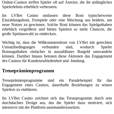
Online-Casinos treffen Spieler oft auf Anreize, die ihr anfängliches
Spielerlebnis erheblich verbessern.
Im LVBet Casino umfassen diese Boni typischerweise
Einzahlungsboni, Freispiele oder eine Mischung aus beidem, um
neue Nutzer zu gewinnen. Solche Boni können das Spielguthaben
erheblich vergrößern und bieten Spielern so mehr Chancen, die
große Spielauswahl zu entdecken.
Wichtig ist, dass die Willkommensboni von LVBet mit gerechten
Umsatzbedingungen verbunden sind, wodurch Spieler
Bonusguthaben einfacher in auszahlbares Bargeld umwandeln
können. Darüber hinaus betonen diese Aktionen das Engagement
des Casinos für Kundenzufriedenheit und -bindung.
Treueprämienprogramm
Treueprämienprogramme sind ein Paradebeispiel für das
Engagement eines Casinos, dauerhafte Beziehungen zu seinen
Spielern zu etablieren.
Im LVBet Casino zeichnet sich das Treueprogramm durch sein
durchdachtes Design aus, das die Spieler dazu motiviert, sich
intensiver mit der Plattform auseinanderzusetzen.