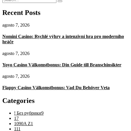
Recent Posts
agosto 7, 2026
Nomini Casino: Rychlé výhry a intenzivní hra pro moderního
hráče
agosto 7, 2026
Yoyo Casino Välkomstbonus: Din Guide till Branschinsikter
agosto 7, 2026
Flappy Casino Välkomstbonus: Vad Du Behöver Veta
Categories
! Без рубрики
9
1
7
1090A Z
1
11
1