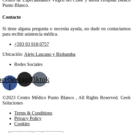
Punto Blanco.
Contacto
Si tiene alguna pregunta o necesita ayuda, no dude en contactarnos
para recibir asistencia médica.
+593 93 918 0757
Ubicación:
Alejo Lascano y Riobamba
Redes Sociales
acebook-
Instagram
Tiktok
f
©2023 Centro Médico Punto Blanco , All Rights Reserved. Geek
Soluciones
Terms & Conditions
Privacy Policy
Cookies