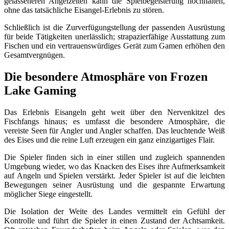
gelasseneren Angelzeiten kann die Spielbegeisterung hochhalten,
ohne das tatsächliche Eisangel-Erlebnis zu stören.
Schließlich ist die Zurverfügungstellung der passenden Ausrüstung
für beide Tätigkeiten unerlässlich; strapazierfähige Ausstattung zum
Fischen und ein vertrauenswürdiges Gerät zum Gamen erhöhen den
Gesamtvergnügen.
Die besondere Atmosphäre von Frozen
Lake Gaming
Das Erlebnis Eisangeln geht weit über den Nervenkitzel des
Fischfangs hinaus; es umfasst die besondere Atmosphäre, die
vereiste Seen für Angler und Angler schaffen. Das leuchtende Weiß
des Eises und die reine Luft erzeugen ein ganz einzigartiges Flair.
Die Spieler finden sich in einer stillen und zugleich spannenden
Umgebung wieder, wo das Knacken des Eises ihre Aufmerksamkeit
auf Angeln und Spielen verstärkt. Jeder Spieler ist auf die leichten
Bewegungen seiner Ausrüstung und die gespannte Erwartung
möglicher Siege eingestellt.
Die Isolation der Weite des Landes vermittelt ein Gefühl der
Kontrolle und führt die Spieler in einen Zustand der Achtsamkeit.