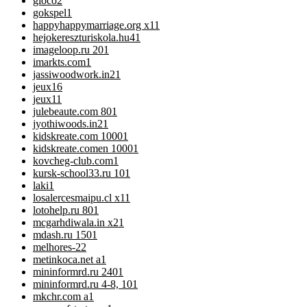
gioco
2
gokspel
1
happyhappymarriage.org x1
1
hejokereszturiskola.hu4
1
imageloop.ru 20
1
imarkts.com
1
jassiwoodwork.in2
1
jeux
16
jeux1
1
julebeaute.com 80
1
jyothiwoods.in2
1
kidskreate.com 1000
1
kidskreate.comen 1000
1
kovcheg-club.com
1
kursk-school33.ru 10
1
laki
1
losalercesmaipu.cl x1
1
lotohelp.ru 80
1
mcgarhdiwala.in x2
1
mdash.ru 150
1
melhores-2
2
metinkoca.net a
1
mininformrd.ru 240
1
mininformrd.ru 4-8, 10
1
mkchr.com a
1