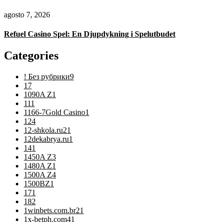
agosto 7, 2026
Refuel Casino Spel: En Djupdykning i Spelutbudet
Categories
! Без рубрики
9
1
7
1090A Z
1
11
1
1166-7Gold Casino
1
12
4
12-shkola.ru2
1
12dekabrya.ru
1
14
1
1450A Z
3
1480A Z
1
1500A Z
4
1500BZ
1
17
1
18
2
1winbets.com.br2
1
1x-betph.com4
1