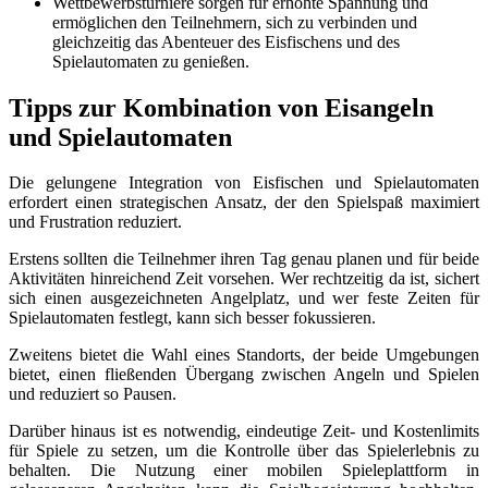
Wettbewerbsturniere sorgen für erhöhte Spannung und
ermöglichen den Teilnehmern, sich zu verbinden und
gleichzeitig das Abenteuer des Eisfischens und des
Spielautomaten zu genießen.
Tipps zur Kombination von Eisangeln
und Spielautomaten
Die gelungene Integration von Eisfischen und Spielautomaten
erfordert einen strategischen Ansatz, der den Spielspaß maximiert
und Frustration reduziert.
Erstens sollten die Teilnehmer ihren Tag genau planen und für beide
Aktivitäten hinreichend Zeit vorsehen. Wer rechtzeitig da ist, sichert
sich einen ausgezeichneten Angelplatz, und wer feste Zeiten für
Spielautomaten festlegt, kann sich besser fokussieren.
Zweitens bietet die Wahl eines Standorts, der beide Umgebungen
bietet, einen fließenden Übergang zwischen Angeln und Spielen
und reduziert so Pausen.
Darüber hinaus ist es notwendig, eindeutige Zeit- und Kostenlimits
für Spiele zu setzen, um die Kontrolle über das Spielerlebnis zu
behalten. Die Nutzung einer mobilen Spieleplattform in