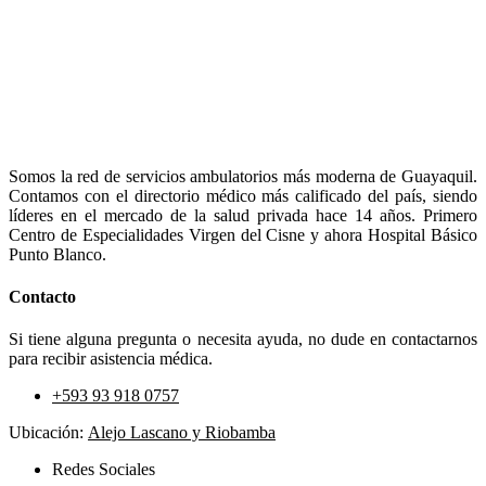
Somos la red de servicios ambulatorios más moderna de Guayaquil.
Contamos con el directorio médico más calificado del país, siendo
líderes en el mercado de la salud privada hace 14 años. Primero
Centro de Especialidades Virgen del Cisne y ahora Hospital Básico
Punto Blanco.
Contacto
Si tiene alguna pregunta o necesita ayuda, no dude en contactarnos
para recibir asistencia médica.
+593 93 918 0757
Ubicación:
Alejo Lascano y Riobamba
Redes Sociales