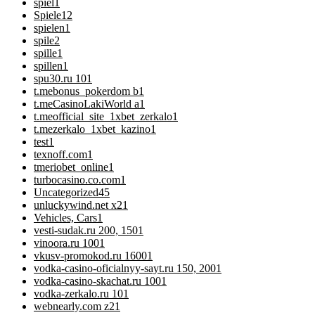
spiel
1
Spiele
12
spielen
1
spile
2
spille
1
spillen
1
spu30.ru 10
1
t.mebonus_pokerdom b
1
t.meCasinoLakiWorld a
1
t.meofficial_site_1xbet_zerkalo
1
t.mezerkalo_1xbet_kazino
1
test
1
texnoff.com
1
tmeriobet_online
1
turbocasino.co.com
1
Uncategorized
45
unluckywind.net x2
1
Vehicles, Cars
1
vesti-sudak.ru 200, 150
1
vinoora.ru 100
1
vkusv-promokod.ru 1600
1
vodka-casino-oficialnyy-sayt.ru 150, 200
1
vodka-casino-skachat.ru 100
1
vodka-zerkalo.ru 10
1
webnearly.com z2
1