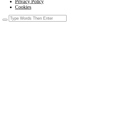
Privacy Policy
Cookies