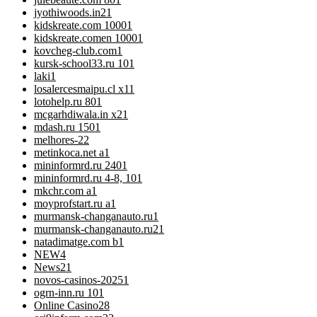
jyothiwoods.in2
1
kidskreate.com 1000
1
kidskreate.comen 1000
1
kovcheg-club.com
1
kursk-school33.ru 10
1
laki
1
losalercesmaipu.cl x1
1
lotohelp.ru 80
1
mcgarhdiwala.in x2
1
mdash.ru 150
1
melhores-2
2
metinkoca.net a
1
mininformrd.ru 240
1
mininformrd.ru 4-8, 10
1
mkchr.com a
1
moyprofstart.ru a
1
murmansk-changanauto.ru
1
murmansk-changanauto.ru2
1
natadimatge.com b
1
NEW
4
News
21
novos-casinos-2025
1
ogrn-inn.ru 10
1
Online Casino
28