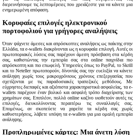
διερευνήσουμε τις λεπτομέρειες που χρειάζεστε για να κάνετε μια
ενημερωμένη απόφαση.
Κορυφαίες επιλογές ηλεκτρονικού
πορτοφολιού για γρήγορες αναλήψεις
Όταν ψάχνετε άμεσες και απρόσκοπτες αναλήψεις ως παίκτης στην
Ελλάδα, τα e-wallets διακρίνονται ως η κορυφαία επιλογή. Αυτές οι
πρωτοποριακές λύσεις σας παρέχουν άμεση πρόσβαση στα κέρδη
σας, καθιστώντας την εμπειρία σας στα online παιχνίδια πιο
απρόσκοπτη και πιο επωφελή. Υπηρεσίες όπως το PayPal, το Skrill
και το Neteller πρωτοπορούν, δίνοντάς σας την ευελιξία να κάνετε
ανάληψη χωρίς τους μακροχρόνιους χρόνους επεξεργασίας που
σχετίζονται με τις παραδοσιακές τραπεζικές μεθόδους. Με
εύχρηστες διεπαφές και αξιόπιστα χαρακτηριστικά ασφαλείας, τα e-
wallets παρέχουν έναν βολικό και ασφαλή τρόπο διαχείρισης των
χρημάτων σας. Επιπλέον, πολλά online καζίνο υιοθετούν αυτές τις
επιλογές, διευκολύνοντας περαιτέρω τις συναλλαγές σας.
Επομένως, αν σκοπεύετε να χαρείτε τα κέρδη σας χωρίς
καθυστερήσεις, λάβετε υπόψη τα e-wallets για μια ομαλή εμπειρία
ανάληψης.
Προπληρωμένες κάρτες: Μια άνετη λύση