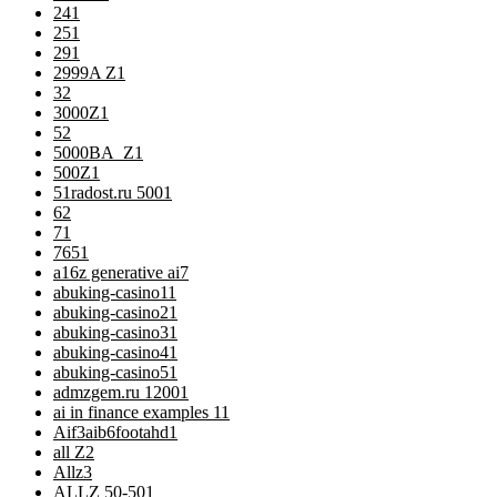
24
1
25
1
29
1
2999A Z
1
3
2
3000Z
1
5
2
5000BA_Z
1
500Z
1
51radost.ru 500
1
6
2
7
1
76
51
a16z generative ai
7
abuking-casino1
1
abuking-casino2
1
abuking-casino3
1
abuking-casino4
1
abuking-casino5
1
admzgem.ru 1200
1
ai in finance examples 1
1
Aif3aib6footahd
1
all Z
2
Allz
3
ALLZ 50-50
1