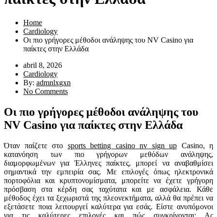
Home
Cardiology
Οι πιο γρήγορες μέθοδοι ανάληψης του NV Casino για
παίκτες στην Ελλάδα
abril 8, 2026
Cardiology
By:
admnlxgxn
No Comments
Οι πιο γρήγορες μέθοδοι ανάληψης του
NV Casino για παίκτες στην Ελλάδα
Όταν παίζετε στο
sports betting casino nv sign up
Casino, η
κατανόηση των πιο γρήγορων μεθόδων ανάληψης,
διαμορφωμένων για Έλληνες παίκτες, μπορεί να αναβαθμίσει
σημαντικά την εμπειρία σας. Με επιλογές όπως ηλεκτρονικά
πορτοφόλια και κρυπτονομίσματα, μπορείτε να έχετε γρήγορη
πρόσβαση στα κέρδη σας ταχύτατα και με ασφάλεια. Κάθε
μέθοδος έχει τα ξεχωριστά της πλεονεκτήματα, αλλά θα πρέπει να
εξετάσετε ποια λειτουργεί καλύτερα για εσάς. Είστε ανυπόμονοι
για τις καλύτερες επιλογές και πώς συγκρίνονται; Ας