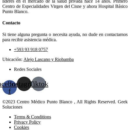
líderes en el mercado de la salud privada hace 14 años. Primero
Centro de Especialidades Virgen del Cisne y ahora Hospital Básico
Punto Blanco.
Contacto
Si tiene alguna pregunta o necesita ayuda, no dude en contactarnos
para recibir asistencia médica.
+593 93 918 0757
Ubicación:
Alejo Lascano y Riobamba
Redes Sociales
acebook-
Instagram
Tiktok
f
©2023 Centro Médico Punto Blanco , All Rights Reserved. Geek
Soluciones
Terms & Conditions
Privacy Policy
Cookies