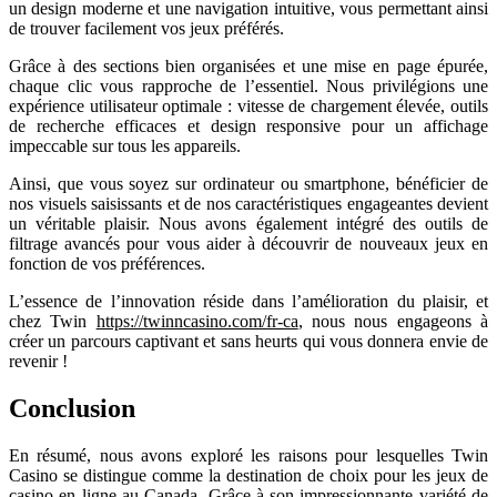
un design moderne et une navigation intuitive, vous permettant ainsi
de trouver facilement vos jeux préférés.
Grâce à des sections bien organisées et une mise en page épurée,
chaque clic vous rapproche de l’essentiel. Nous privilégions une
expérience utilisateur optimale : vitesse de chargement élevée, outils
de recherche efficaces et design responsive pour un affichage
impeccable sur tous les appareils.
Ainsi, que vous soyez sur ordinateur ou smartphone, bénéficier de
nos visuels saisissants et de nos caractéristiques engageantes devient
un véritable plaisir. Nous avons également intégré des outils de
filtrage avancés pour vous aider à découvrir de nouveaux jeux en
fonction de vos préférences.
L’essence de l’innovation réside dans l’amélioration du plaisir, et
chez Twin
https://twinncasino.com/fr-ca
, nous nous engageons à
créer un parcours captivant et sans heurts qui vous donnera envie de
revenir !
Conclusion
En résumé, nous avons exploré les raisons pour lesquelles Twin
Casino se distingue comme la destination de choix pour les jeux de
casino en ligne au Canada. Grâce à son impressionnante variété de