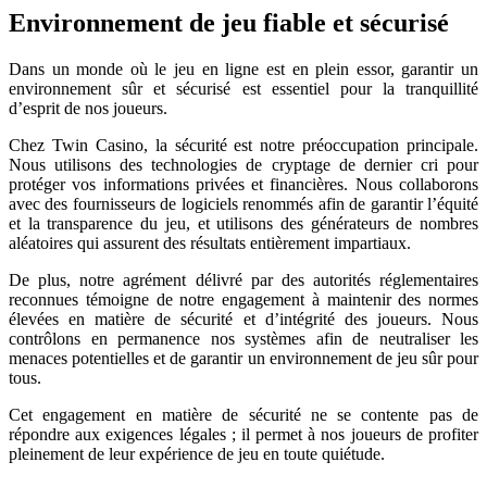
Environnement de jeu fiable et sécurisé
Dans un monde où le jeu en ligne est en plein essor, garantir un
environnement sûr et sécurisé est essentiel pour la tranquillité
d’esprit de nos joueurs.
Chez Twin Casino, la sécurité est notre préoccupation principale.
Nous utilisons des technologies de cryptage de dernier cri pour
protéger vos informations privées et financières. Nous collaborons
avec des fournisseurs de logiciels renommés afin de garantir l’équité
et la transparence du jeu, et utilisons des générateurs de nombres
aléatoires qui assurent des résultats entièrement impartiaux.
De plus, notre agrément délivré par des autorités réglementaires
reconnues témoigne de notre engagement à maintenir des normes
élevées en matière de sécurité et d’intégrité des joueurs. Nous
contrôlons en permanence nos systèmes afin de neutraliser les
menaces potentielles et de garantir un environnement de jeu sûr pour
tous.
Cet engagement en matière de sécurité ne se contente pas de
répondre aux exigences légales ; il permet à nos joueurs de profiter
pleinement de leur expérience de jeu en toute quiétude.