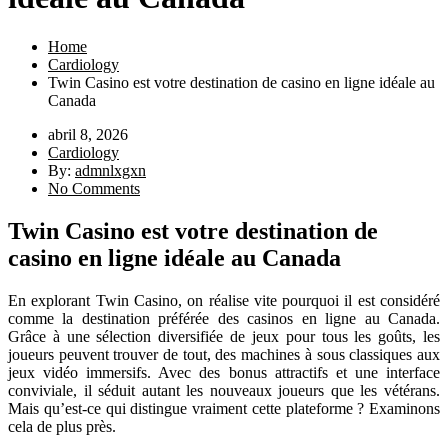
Home
Cardiology
Twin Casino est votre destination de casino en ligne idéale au
Canada
abril 8, 2026
Cardiology
By:
admnlxgxn
No Comments
Twin Casino est votre destination de
casino en ligne idéale au Canada
En explorant Twin Casino, on réalise vite pourquoi il est considéré
comme la destination préférée des casinos en ligne au Canada.
Grâce à une sélection diversifiée de jeux pour tous les goûts, les
joueurs peuvent trouver de tout, des machines à sous classiques aux
jeux vidéo immersifs. Avec des bonus attractifs et une interface
conviviale, il séduit autant les nouveaux joueurs que les vétérans.
Mais qu’est-ce qui distingue vraiment cette plateforme ? Examinons
cela de plus près.