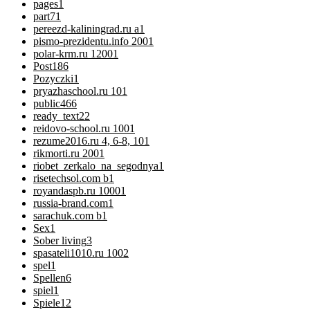
pages
1
part7
1
pereezd-kaliningrad.ru a
1
pismo-prezidentu.info 200
1
polar-krm.ru 1200
1
Post
186
Pozyczki
1
pryazhaschool.ru 10
1
public
466
ready_text
22
reidovo-school.ru 100
1
rezume2016.ru 4, 6-8, 10
1
rikmorti.ru 200
1
riobet_zerkalo_na_segodnya
1
risetechsol.com b
1
royandaspb.ru 1000
1
russia-brand.com
1
sarachuk.com b
1
Sex
1
Sober living
3
spasateli1010.ru 100
2
spel
1
Spellen
6
spiel
1
Spiele
12