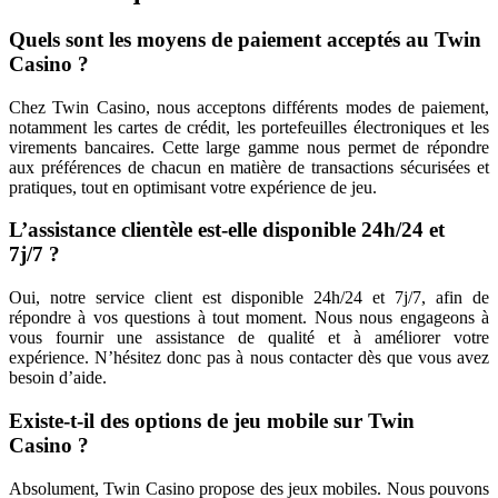
Quels sont les moyens de paiement acceptés au Twin
Casino ?
Chez Twin Casino, nous acceptons différents modes de paiement,
notamment les cartes de crédit, les portefeuilles électroniques et les
virements bancaires. Cette large gamme nous permet de répondre
aux préférences de chacun en matière de transactions sécurisées et
pratiques, tout en optimisant votre expérience de jeu.
L’assistance clientèle est-elle disponible 24h/24 et
7j/7 ?
Oui, notre service client est disponible 24h/24 et 7j/7, afin de
répondre à vos questions à tout moment. Nous nous engageons à
vous fournir une assistance de qualité et à améliorer votre
expérience. N’hésitez donc pas à nous contacter dès que vous avez
besoin d’aide.
Existe-t-il des options de jeu mobile sur Twin
Casino ?
Absolument, Twin Casino propose des jeux mobiles. Nous pouvons