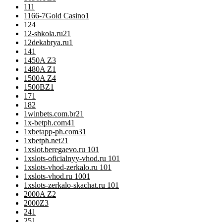
11
1
1166-7Gold Casino
1
12
4
12-shkola.ru2
1
12dekabrya.ru
1
14
1
1450A Z
3
1480A Z
1
1500A Z
4
1500BZ
1
17
1
18
2
1winbets.com.br2
1
1x-betph.com4
1
1xbetapp-ph.com3
1
1xbetph.net2
1
1xslot.beregaevo.ru 10
1
1xslots-oficialnyy-vhod.ru 10
1
1xslots-vhod-zerkalo.ru 10
1
1xslots-vhod.ru 100
1
1xslots-zerkalo-skachat.ru 10
1
2000A Z
2
2000Z
3
24
1
25
1