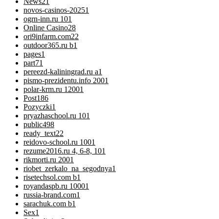
News
21
novos-casinos-2025
1
ogrn-inn.ru 10
1
Online Casino
28
ori9infarm.com2
2
outdoor365.ru b
1
pages
1
part7
1
pereezd-kaliningrad.ru a
1
pismo-prezidentu.info 200
1
polar-krm.ru 1200
1
Post
186
Pozyczki
1
pryazhaschool.ru 10
1
public
498
ready_text
22
reidovo-school.ru 100
1
rezume2016.ru 4, 6-8, 10
1
rikmorti.ru 200
1
riobet_zerkalo_na_segodnya
1
risetechsol.com b
1
royandaspb.ru 1000
1
russia-brand.com
1
sarachuk.com b
1
Sex
1