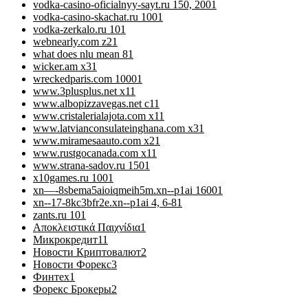
vodka-casino-oficialnyy-sayt.ru 150, 200
1
vodka-casino-skachat.ru 100
1
vodka-zerkalo.ru 10
1
webnearly.com z2
1
what does nlu mean 8
1
wicker.am x3
1
wreckedparis.com 1000
1
www.3plusplus.net x1
1
www.albopizzavegas.net c1
1
www.cristalerialajota.com x1
1
www.latvianconsulateinghana.com x3
1
www.miramesaauto.com x2
1
www.rustgocanada.com x1
1
www.strana-sadov.ru 150
1
x10games.ru 100
1
xn—-8sbema5aioiqmeih5m.xn--p1ai 1600
1
xn--17-8kc3bfr2e.xn--p1ai 4, 6-8
1
zants.ru 10
1
Αποκλειστικά Παιχνίδια
1
Микрокредит
11
Новости Криптовалют
2
Новости Форекс
3
Финтех
1
Форекс Брокеры
2