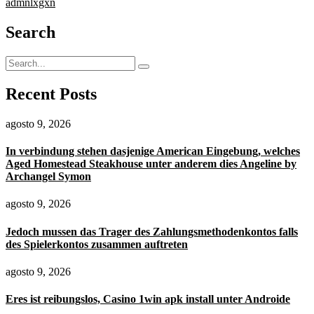
admnlxgxn
Search
Recent Posts
agosto 9, 2026
In verbindung stehen dasjenige American Eingebung, welches
Aged Homestead Steakhouse unter anderem dies Angeline by
Archangel Symon
agosto 9, 2026
Jedoch mussen das Trager des Zahlungsmethodenkontos falls
des Spielerkontos zusammen auftreten
agosto 9, 2026
Eres ist reibungslos, Casino 1win apk install unter Androide