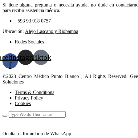
Si tiene alguna pregunta o necesita ayuda, no dude en contactarn
para recibir asistencia médica.
+593 93 918 0757
Ubicación:
Alejo Lascano y Riobamba
Redes Sociales
acebook-
Instagram
Tiktok
f
©2023 Centro Médico Punto Blanco , All Rights Reserved. Ge
Soluciones
Terms & Conditions
Privacy Policy
Cookies
Ocultar el formulario de WhatsApp