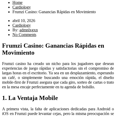
Home
Cardiology
Frumzi Casino: Ganancias Rápidas en Movimiento
abril 10, 2026
Cardiology
By:
admnlxgxn
No Comments
Frumzi Casino: Ganancias Rápidas en
Movimiento
Frumzi casino ha creado un nicho para los jugadores que desean
experiencias de juego rápidas y satisfactorias sin el compromiso de
largas horas en el escritorio. Ya sea en un desplazamiento, esperando
un café, o simplemente buscando una emoción rápida, el diseño
mobile‑first de Frumzi asegura que cada giro, sorteo de cartas o trato
en la mesa encaje perfectamente en tu agenda de bolsillo.
1. La Ventaja Mobile
A primera vista, la falta de aplicaciones dedicadas para Android o
iOS en Frumzi puede levantar cejas, pero la misma preocupación se