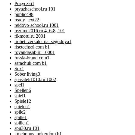
Pozyczki
1
pryazhaschool.ru 10
1
public
498
ready_text
22
reidovo-school.ru 100
1
rezume2016.ru 4, 6-8, 10
1
rikmorti.ru 200
1
riobet_zerkalo_na_segodnya
1
risetechsol.com b
1
royandaspb.ru 1000
1
russia-brand.com
1
sarachuk.com b
1
Sex
1
Sober living
3
spasateli1010.ru 100
2
spel
1
Spellen
6
spiel
1
Spiele
12
spielen
1
spile
2
spille
1
spillen
1
spu30.ru 10
1
t.mebonus_pokerdom b
1