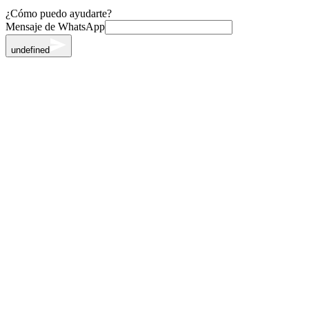
¿Cómo puedo ayudarte?
Mensaje de WhatsApp
undefined