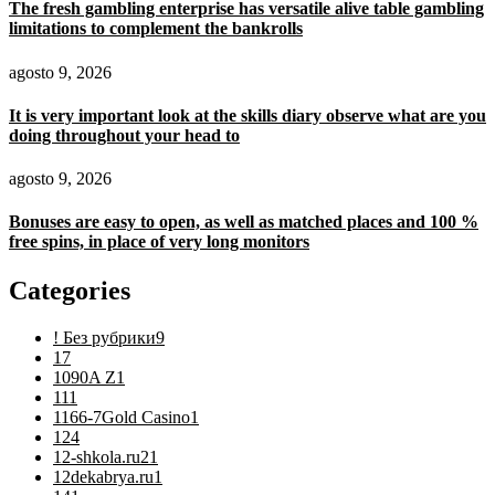
The fresh gambling enterprise has versatile alive table gambling
limitations to complement the bankrolls
agosto 9, 2026
It is very important look at the skills diary observe what are you
doing throughout your head to
agosto 9, 2026
Bonuses are easy to open, as well as matched places and 100 %
free spins, in place of very long monitors
Categories
! Без рубрики
9
1
7
1090A Z
1
11
1
1166-7Gold Casino
1
12
4
12-shkola.ru2
1
12dekabrya.ru
1