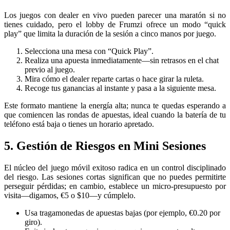
Los juegos con dealer en vivo pueden parecer una maratón si no
tienes cuidado, pero el lobby de Frumzi ofrece un modo “quick
play” que limita la duración de la sesión a cinco manos por juego.
Selecciona una mesa con “Quick Play”.
Realiza una apuesta inmediatamente—sin retrasos en el chat
previo al juego.
Mira cómo el dealer reparte cartas o hace girar la ruleta.
Recoge tus ganancias al instante y pasa a la siguiente mesa.
Este formato mantiene la energía alta; nunca te quedas esperando a
que comiencen las rondas de apuestas, ideal cuando la batería de tu
teléfono está baja o tienes un horario apretado.
5. Gestión de Riesgos en Mini Sesiones
El núcleo del juego móvil exitoso radica en un control disciplinado
del riesgo. Las sesiones cortas significan que no puedes permitirte
perseguir pérdidas; en cambio, establece un micro‑presupuesto por
visita—digamos, €5 o $10—y cúmplelo.
Usa tragamonedas de apuestas bajas (por ejemplo, €0.20 por
giro).