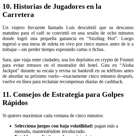
10. Historias de Jugadores en la
Carretera
Un viajero frecuente llamado Luis descubrió que su descanso
matutino para el café se convirtió en una sesión de ocho minutos
donde logró una pequeña ganancia en “Sizzling Hot”. Luego
ingresó a una mesa de ruleta en vivo por cinco manos antes de ir a
trabajar—sin perder tiempo esperando cartas o fichas.
Sara, que viaja entre ciudades, usa los depósitos en crypto de Frumzi
para evitar retrasos en el mostrador del hotel. Gira en “Aloha
Jackpot” durante su escala y revisa su bankroll en su teléfono antes
de abordar su próximo vuelo—exactamente cinco minutos después,
vuelve en línea para reclamar recompensas diarias de cashback.
11. Consejos de Estrategia para Golpes
Rápidos
Si quieres maximizar cada ventana de cinco minutos:
Selecciona juegos con baja volatilidad:
pagan más a
menudo, manteniéndote involucrado.