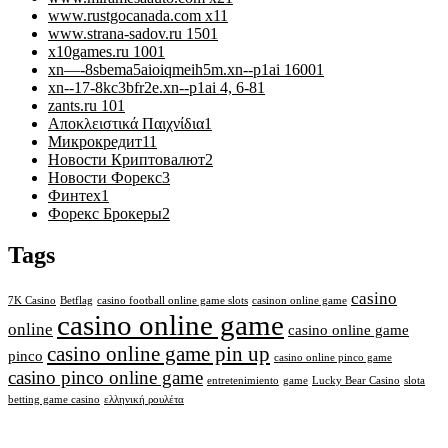
www.rustgocanada.com x1
1
www.strana-sadov.ru 150
1
x10games.ru 100
1
xn—-8sbema5aioiqmeih5m.xn--p1ai 1600
1
xn--17-8kc3bfr2e.xn--p1ai 4, 6-8
1
zants.ru 10
1
Αποκλειστικά Παιχνίδια
1
Микрокредит
11
Новости Криптовалют
2
Новости Форекс
3
Финтех
1
Форекс Брокеры
2
Tags
casino
7K Casino
Betflag
casino football online game slots
casinon online game
casino online game
online
casino online game
casino online game pin up
pinco
casino online pinco game
casino pinco online game
entretenimiento
game
Lucky Bear Casino
slota
betting game casino
ελληνική ρουλέτα