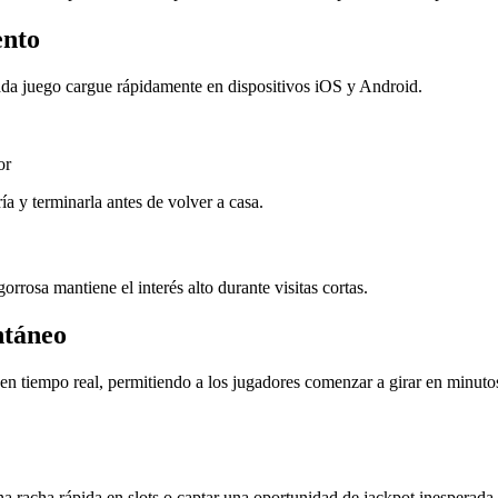
ento
ada juego cargue rápidamente en dispositivos iOS y Android.
or
a y terminarla antes de volver a casa.
rrosa mantiene el interés alto durante visitas cortas.
ntáneo
 en tiempo real, permitiendo a los jugadores comenzar a girar en minuto
a racha rápida en slots o captar una oportunidad de jackpot inesperada.