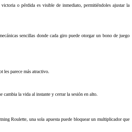
ictoria o pérdida es visible de inmediato, permitiéndoles ajustar la
 mecánicas sencillas donde cada giro puede otorgar un bono de juego
t les parece más atractivo.
ambia la vida al instante y cerrar la sesión en alto.
tning Roulette, una sola apuesta puede bloquear un multiplicador que