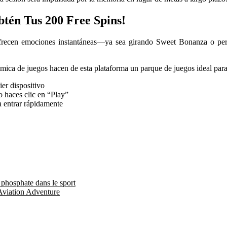
btén Tus 200 Free Spins!
e ofrecen emociones instantáneas—ya sea girando Sweet Bonanza o pe
námica de juegos hacen de esta plataforma un parque de juegos ideal par
er dispositivo
 haces clic en “Play”
a entrar rápidamente
e phosphate dans le sport
Aviation Adventure