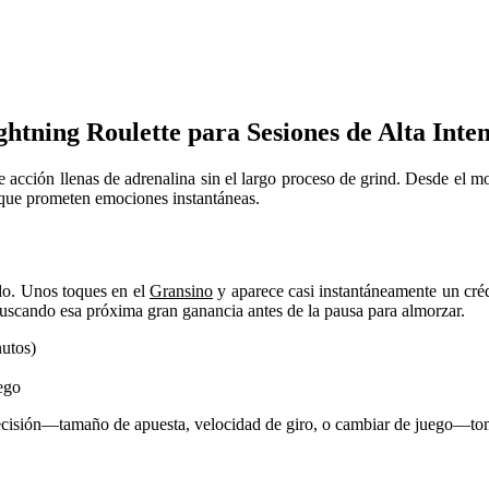
ghtning Roulette para Sesiones de Alta Inte
 acción llenas de adrenalina sin el largo proceso de grind. Desde el m
o que prometen emociones instantáneas.
do. Unos toques en el
Gransino
y aparece casi instantáneamente un crédi
uscando esa próxima gran ganancia antes de la pausa para almorzar.
nutos)
ego
e decisión—tamaño de apuesta, velocidad de giro, o cambiar de juego—t