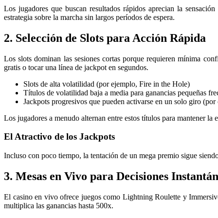
Los jugadores que buscan resultados rápidos aprecian la sensación d
estrategia sobre la marcha sin largos períodos de espera.
2. Selección de Slots para Acción Rápida
Los slots dominan las sesiones cortas porque requieren mínima conf
gratis o tocar una línea de jackpot en segundos.
Slots de alta volatilidad (por ejemplo, Fire in the Hole)
Títulos de volatilidad baja a media para ganancias pequeñas f
Jackpots progresivos que pueden activarse en un solo giro (por
Los jugadores a menudo alternan entre estos títulos para mantener la 
El Atractivo de los Jackpots
Incluso con poco tiempo, la tentación de un mega premio sigue siendo 
3. Mesas en Vivo para Decisiones Instantá
El casino en vivo ofrece juegos como Lightning Roulette y Immersive
multiplica las ganancias hasta 500x.