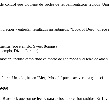
e control que proviene de bucles de retroalimentación rápidos. Una v
iguración y entregan resultados instantáneos. “Book of Dead” ofrece
recuentes (por ejemplo, Sweet Bonanza)
 ejemplo, Divine Fortune)
emoción, incluso cambiando en medio de una ronda si el tema de otro slo
fuerte. Un solo giro en “Mega Moolah” puede activar una ganancia que c
neas
 Blackjack que son perfectos para ciclos de decisión rápidos. En Ligh