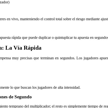
izador)
res en vivo, manteniendo el control total sobre el riesgo mediante ajust
puesta rápida que puede duplicar o quintuplicar tu apuesta en segundo
a: La Vía Rápida
mpensa muy precisas que terminan en segundos. Los jugadores apuesta
ente lo que buscan los jugadores de alta intensidad.
ones de Segundo
imiento temprano del multiplicador; el resto es simplemente tiempo de re