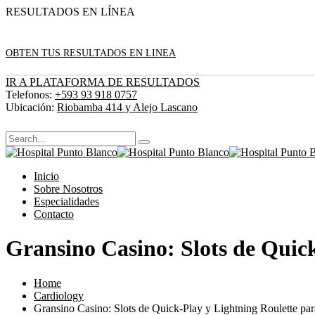
RESULTADOS EN LÍNEA
OBTEN TUS RESULTADOS EN LINEA
IR A PLATAFORMA DE RESULTADOS
Telefonos:
+593 93 918 0757
Ubicación:
Riobamba 414 y Alejo Lascano
Inicio
Sobre Nosotros
Especialidades
Contacto
Gransino Casino: Slots de Quick
Home
Cardiology
Gransino Casino: Slots de Quick‑Play y Lightning Roulette par