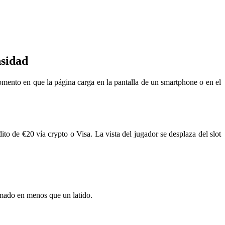
nsidad
omento en que la página carga en la pantalla de un smartphone o en el
to de €20 vía crypto o Visa. La vista del jugador se desplaza del slot
omado en menos que un latido.