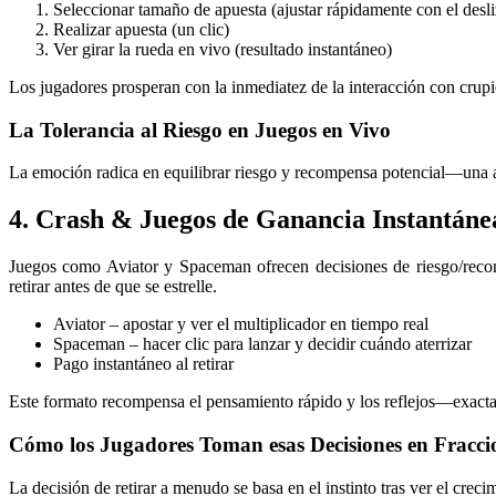
Seleccionar tamaño de apuesta (ajustar rápidamente con el desl
Realizar apuesta (un clic)
Ver girar la rueda en vivo (resultado instantáneo)
Los jugadores prosperan con la inmediatez de la interacción con crupie
La Tolerancia al Riesgo en Juegos en Vivo
La emoción radica en equilibrar riesgo y recompensa potencial—una a
4. Crash & Juegos de Ganancia Instantáne
Juegos como Aviator y Spaceman ofrecen decisiones de riesgo/reco
retirar antes de que se estrelle.
Aviator – apostar y ver el multiplicador en tiempo real
Spaceman – hacer clic para lanzar y decidir cuándo aterrizar
Pago instantáneo al retirar
Este formato recompensa el pensamiento rápido y los reflejos—exactam
Cómo los Jugadores Toman esas Decisiones en Fracci
La decisión de retirar a menudo se basa en el instinto tras ver el crec