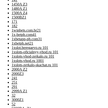
1450A Z
3
1480A Z
1
1500A Z
4
1500BZ
1
17
1
18
2
1winbets.com.br2
1
1x-betph.com4
1
1xbetapp-ph.com3
1
1xbetph.net2
1
1xslot.beregaevo.ru 10
1
1xslots-oficialnyy-vhod.ru 10
1
1xslots-vhod-zerkalo.ru 10
1
1xslots-vhod.ru 100
1
1xslots-zerkalo-skachat.ru 10
1
2000A Z
2
2000Z
3
24
1
25
1
29
1
2999A Z
1
3
2
3000Z
1
5
2