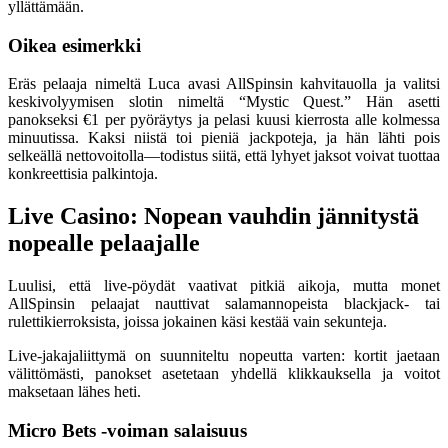
yllättämään.
Oikea esimerkki
Eräs pelaaja nimeltä Luca avasi AllSpinsin kahvitauolla ja valitsi
keskivolyymisen slotin nimeltä “Mystic Quest.” Hän asetti
panokseksi €1 per pyöräytys ja pelasi kuusi kierrosta alle kolmessa
minuutissa. Kaksi niistä toi pieniä jackpoteja, ja hän lähti pois
selkeällä nettovoitolla—todistus siitä, että lyhyet jaksot voivat tuottaa
konkreettisia palkintoja.
Live Casino: Nopean vauhdin jännitystä
nopealle pelaajalle
Luulisi, että live-pöydät vaativat pitkiä aikoja, mutta monet
AllSpinsin pelaajat nauttivat salamannopeista blackjack- tai
rulettikierroksista, joissa jokainen käsi kestää vain sekunteja.
Live-jakajaliittymä on suunniteltu nopeutta varten: kortit jaetaan
välittömästi, panokset asetetaan yhdellä klikkauksella ja voitot
maksetaan lähes heti.
Micro Bets -voiman salaisuus