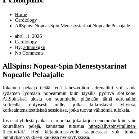
Home
Cardiology
AllSpins: Nopeat‑Spin Menestystarinat Nopealle Pelaajalle
abril 11, 2026
Cardiology
By:
admnlxgxn
No Comments
AllSpins: Nopeat‑Spin Menestystarinat
Nopealle Pelaajalle
Jokainen pelaaja tietää, että lähes‑voiton adrenaliini voi saada
sydämen lyömään nopeammin kuin täysillä pyörivä slot-kone.
AllSpinsissä alusta on suunniteltu pitämään tämä adrenaliini
korkealla, erityisesti niille, jotka kukoistavat lyhyissä,
korkeaintensiteettisissä sessioissa, jotka tuovat välittömiä tuloksia.
Jos etsit yhdestä paikasta tarjontaa, joka tarjoaa enemmän kuin vain
kourallisen pelejä, kannattaa tutustua
https://allyspinvirallinen-
fi.com/fi-fi/
. Heti kirjautumissivulle saapuessasi voit tuntea
jännityksen sykkeen kaikissa pyöräytyksissä.