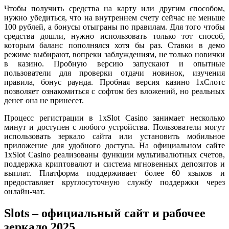
Чтобы получить средства на карту или другим способом,
нужно убедиться, что на внутреннем счету сейчас не меньше
100 рублей, а бонусы отыграны по правилам. Для того чтобы
средства дошли, нужно использовать только тот способ,
которым баланс пополнялся хотя бы раз. Ставки в демо
режиме выбирают, вопреки заблуждениям, не только новички
в казино. Пробную версию запускают и опытные
пользователи для проверки отдачи новинок, изучения
правила, бонус раунда. Пробная версия казино 1хСлотс
позволяет ознакомиться с софтом без вложений, но реальных
денег она не принесет.
Процесс регистрации в 1xSlot Casino занимает несколько
минут и доступен с любого устройства. Пользователи могут
использовать зеркало сайта или установить мобильное
приложение для удобного доступа. На официальном сайте
1xSlot Casino реализованы функции мультивалютных счетов,
поддержка криптовалют и система мгновенных депозитов и
выплат. Платформа поддерживает более 60 языков и
предоставляет круглосуточную службу поддержки через
онлайн-чат.
Slots – официальный сайт и рабочее
зеркало 2025