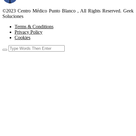
©2023 Centro Médico Punto Blanco , All Rights Reserved. Geek
Soluciones
Terms & Conditions
Privacy Policy
Cookies