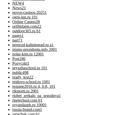
NEW
4
News
21
novos-casinos-2025
1
ogrn-inn.ru 10
1
Online Casino
28
ori9infarm.com2
2
outdoor365.ru b
1
pages
1
part7
1
pereezd-kaliningrad.ru a
1
pismo-prezidentu.info 200
1
polar-krm.ru 1200
1
Post
186
Pozyczki
1
pryazhaschool.ru 10
1
public
498
ready_text
22
reidovo-school.ru 100
1
rezume2016.ru 4, 6-8, 10
1
rikmorti.ru 200
1
riobet_zerkalo_na_segodnya
1
risetechsol.com b
1
royandaspb.ru 1000
1
russia-brand.com
1
sarachuk.com b
1