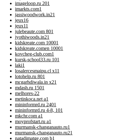
imageloop.ru 20
1
imarkts.com
1
jassiwoodwork.in2
1
jeux
16
jeux1
1
julebeaute.com 80
1
jyothiwoods.in2
1
kidskreate.com 1000
1
kidskreate.comen 1000
1
kovcheg-club.com
1
kursk-school33.ru 10
1
laki
1
losalercesmaipu.cl x1
1
lotohelp.ru 80
1
mcgarhdiwala.in x2
1
mdash.ru 150
1
melhores-2
2
metinkoca.net a
1
mininformrd.ru 240
1
mininformrd.ru 4-8, 10
1
mkchr.com a
1
moyprofstart.ru a
1
murmansk-changanauto.ru
1
murmansk-changanauto.ru2
1
natadimatge.com b
1