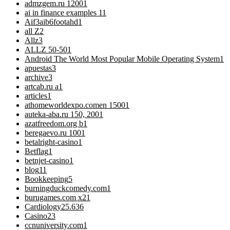
admzgem.ru 1200
1
ai in finance examples 1
1
Aif3aib6footahd
1
all Z
2
Allz
3
ALLZ 50-50
1
Android The World Most Popular Mobile Operating System
1
apuestas
3
archive
3
artcab.ru a
1
articles
1
athomeworldexpo.comen 1500
1
auteka-aba.ru 150, 200
1
azatfreedom.org b
1
beregaevo.ru 100
1
betalright-casino
1
Betflag
1
betnjet-casino
1
blog
11
Bookkeeping
5
burningduckcomedy.com
1
burugames.com x2
1
Cardiology
25.636
Casino
23
ccnuniversity.com
1