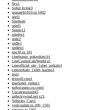
Sex
1
Sober living
3
spasateli1010.ru 100
2
spel
1
Spellen
6
spiel
1
Spiele
12
spielen
1
spile
2
spille
1
spillen
1
spu30.ru 10
1
t.mebonus_pokerdom b
1
t.meCasinoLakiWorld a
1
t.meofficial_site_1xbet_zerkalo
1
t.mezerkalo_1xbet_kazino
1
test
1
texnoff.com
1
tmeriobet_online
1
turbocasino.co.com
1
Uncategorized
45
unluckywind.net x2
1
Vehicles, Cars
1
vesti-sudak.ru 200, 150
1
vinoora.ru 100
1