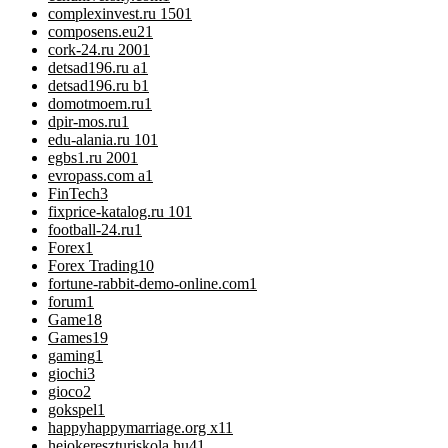
complexinvest.ru 150
1
composens.eu2
1
cork-24.ru 200
1
detsad196.ru a
1
detsad196.ru b
1
domotmoem.ru
1
dpir-mos.ru
1
edu-alania.ru 10
1
egbs1.ru 200
1
evropass.com a
1
FinTech
3
fixprice-katalog.ru 10
1
football-24.ru
1
Forex
1
Forex Trading
10
fortune-rabbit-demo-online.com
1
forum
1
Game
18
Games
19
gaming
1
giochi
3
gioco
2
gokspel
1
happyhappymarriage.org x1
1
hejokereszturiskola.hu4
1