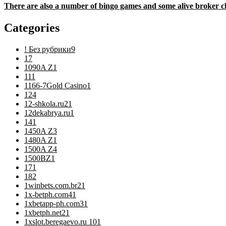
There are also a number of bingo games and some alive broker ch
Categories
! Без рубрики
9
1
7
1090A Z
1
11
1
1166-7Gold Casino
1
12
4
12-shkola.ru2
1
12dekabrya.ru
1
14
1
1450A Z
3
1480A Z
1
1500A Z
4
1500BZ
1
17
1
18
2
1winbets.com.br2
1
1x-betph.com4
1
1xbetapp-ph.com3
1
1xbetph.net2
1
1xslot.beregaevo.ru 10
1