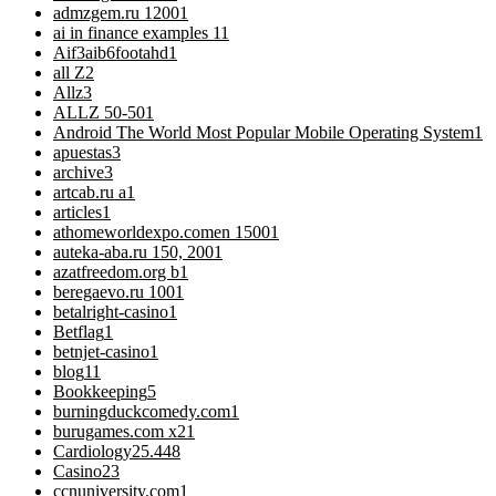
admzgem.ru 1200
1
ai in finance examples 1
1
Aif3aib6footahd
1
all Z
2
Allz
3
ALLZ 50-50
1
Android The World Most Popular Mobile Operating System
1
apuestas
3
archive
3
artcab.ru a
1
articles
1
athomeworldexpo.comen 1500
1
auteka-aba.ru 150, 200
1
azatfreedom.org b
1
beregaevo.ru 100
1
betalright-casino
1
Betflag
1
betnjet-casino
1
blog
11
Bookkeeping
5
burningduckcomedy.com
1
burugames.com x2
1
Cardiology
25.448
Casino
23
ccnuniversity.com
1