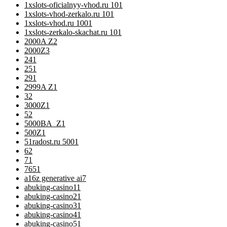
1xslots-oficialnyy-vhod.ru 10
1
1xslots-vhod-zerkalo.ru 10
1
1xslots-vhod.ru 100
1
1xslots-zerkalo-skachat.ru 10
1
2000A Z
2
2000Z
3
24
1
25
1
29
1
2999A Z
1
3
2
3000Z
1
5
2
5000BA_Z
1
500Z
1
51radost.ru 500
1
6
2
7
1
76
51
a16z generative ai
7
abuking-casino1
1
abuking-casino2
1
abuking-casino3
1
abuking-casino4
1
abuking-casino5
1