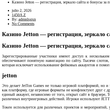
Казино Jetton — регистрация, зеркало сайта и бонусы за 
julio 2, 2026
1450A Z
By:
admnlxgxn
No Comments
Казино Jetton — регистрация, зеркало 
Казино Jetton — регистрация, зеркало 
Зарегистрированные участники имеют доступ к нескольким
обеспечивают понятную навигацию по сайту. Тысячи слотов
которая исключает использование фейковых аккаунтов и помог
jetton
Это делает JetTon Games не только игровой платформой, но и 
как платформу, где игровые форматы не конфликтуют друг с дру
единый аккаунт, независимо от того, открыт сайт в браузере,
различных внутриигровых действий. Игроки используют JETTO
Токен используется для различных проектов и мероприятий, 