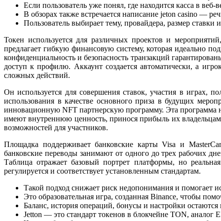
Если пользователь уже понял, где находится касса в веб-
В обзорах также встречается написание jeton casino — ре
Пользователь выбирает тему, провайдера, размер ставки и
Токен используется для различных проектов и мероприятий,
предлагает гибкую финансовую систему, которая идеально под
конфиденциальность и безопасность транзакций гарантированы
доступ к профилю. Аккаунт создается автоматически, а игро
сложных действий.
Он используется для совершения ставок, участия в играх, п
использования в качестве основного приза в будущих меропр
инновационную NFT партнерскую программу. Эта программа на
имеют внутреннюю ценность, принося прибыль их владельцам и
возможностей для участников.
Площадка поддерживает банковские карты Visa и MasterCa
банковские переводы занимают от одного до трех рабочих д
Таблица отражает базовый портрет платформы, но реальная
регулируется и соответствует установленным стандартам.
Такой подход снижает риск недопонимания и помогает и
Это образовательная игра, созданная Binance, чтобы по
Баланс, история операций, бонусы и настройки остаются 
Jetton — это стандарт токенов в блокчейне TON, аналог 