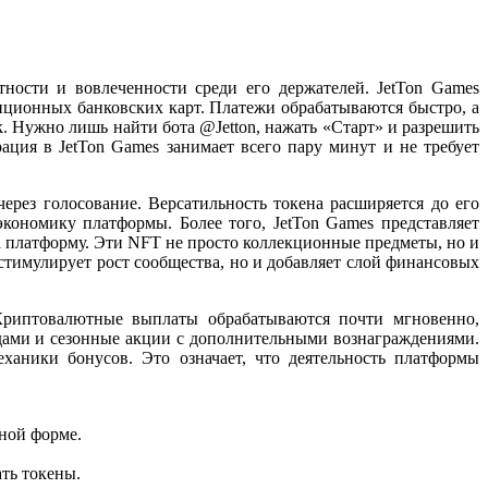
тности и вовлеченности среди его держателей. JetTon Games
диционных банковских карт. Платежи обрабатываются быстро, а
. Нужно лишь найти бота @Jetton, нажать «Старт» и разрешить
ация в JetTon Games занимает всего пару минут и не требует
ерез голосование. Версатильность токена расширяется до его
экономику платформы. Более того, JetTon Games представляет
 платформу. Эти NFT не просто коллекционные предметы, но и
стимулирует рост сообщества, но и добавляет слой финансовых
 Криптовалютные выплаты обрабатываются почти мгновенно,
дами и сезонные акции с дополнительными вознаграждениями.
ханики бонусов. Это означает, что деятельность платформы
ьной форме.
ать токены.