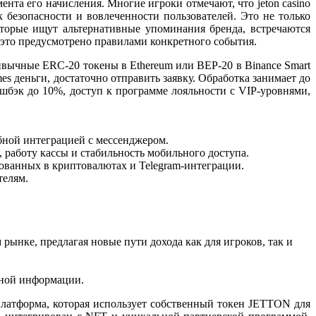
нта его начисления. Многие игроки отмечают, что jeton casino
безопасности и вовлеченности пользователей. Это не только
оторые ищут альтернативные упоминания бренда, встречаются
ли это предусмотрено правилами конкретного события.
ивычные ERC-20 токены в Ethereum или BEP-20 в Binance Smart
es деньги, достаточно отправить заявку. Обработка занимает до
шбэк до 10%, доступ к программе лояльности с VIP-уровнями,
бной интеграцией с мессенджером.
, работу кассы и стабильность мобильного доступа.
сованных в криптовалютах и Telegram-интеграции.
телям.
рынке, предлагая новые пути дохода как для игроков, так и
чной информации.
я платформа, которая использует собственный токен JETTON для