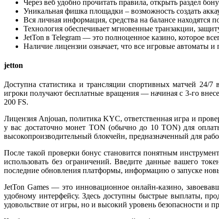
Через веб удобно прочитать правила, открыть раздел бон
Уникальная фишка площадки – возможность создать аккау
Вся личная информация, средства на балансе находятся
Технология обеспечивает мгновенные транзакции, защиту
JetTon в Telegram — это полноценное казино, которое все
Наличие лицензии означает, что все игровые автоматы и
jetton
Доступна статистика и трансляции спортивных матчей 24/7
игроки получают бесплатные вращения — начиная с 3-го внес
200 FS.
Лицензия Anjouan, политика KYC, ответственная игра и провер
у вас достаточно монет TON (обычно до 10 TON) для оплаты
высокопроизводительный блокчейн, предназначенный для раб
После такой проверки бонус становится понятным инструмент
использовать без ограничений. Введите данные вашего токен
последние обновления платформы, информацию о запуске новы
JetTon Games — это инновационное онлайн-казино, завоевав
удобному интерфейсу. Здесь доступны быстрые выплаты, про
удовольствие от игры, но и высокий уровень безопасности и 