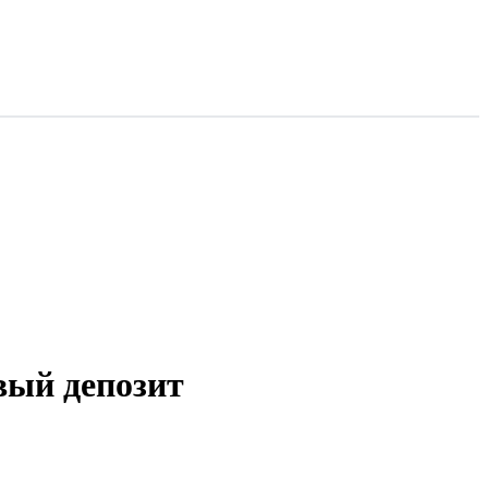
рвый депозит