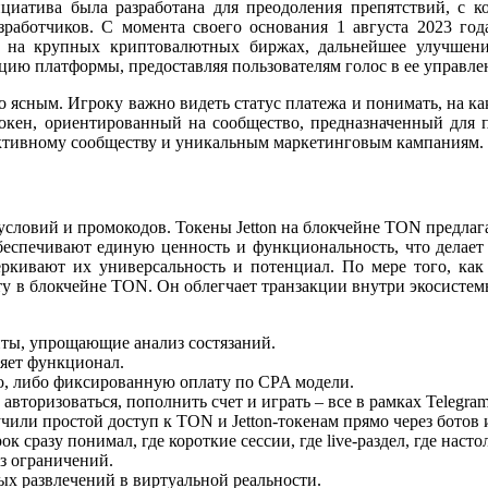
ициатива была разработана для преодоления препятствий, с 
азработчиков. С момента своего основания 1 августа 2023 год
N на крупных криптовалютных биржах, дальнейшее улучше
цию платформы, предоставляя пользователям голос в ее управле
о ясным. Игроку важно видеть статус платежа и понимать, на ка
о токен, ориентированный на сообщество, предназначенный дл
активному сообществу и уникальным маркетинговым кампаниям.
условий и промокодов. Токены Jetton на блокчейне TON предла
обеспечивают единую ценность и функциональность, что делае
ркивают их универсальность и потенциал. По мере того, как 
у в блокчейне TON. Он облегчает транзакции внутри экосистемы
ты, упрощающие анализ состязаний.
ряет функционал.
но, либо фиксированную оплату по CPA модели.
авторизоваться, пополнить счет и играть – все в рамках Telegram
чили простой доступ к TON и Jetton-токенам прямо через ботов
 сразу понимал, где короткие сессии, где live-раздел, где насто
ез ограничений.
ых развлечений в виртуальной реальности.