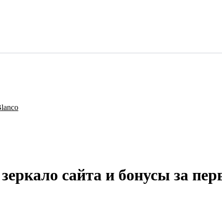
 зеркало сайта и бонусы за пе