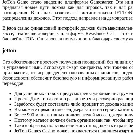
JetTon Game стало введение платформы Gamestarter. Эта ин
предлагая новые пути дохода как для игроков, так и для р
расширения. В планах развития – листинг токена JETTO
распределения доходов. Этот подход направлен на демократиза
В jeton casino финансовый интерфейс должен быть максимальн
кассе, тем выше доверие к платформе. Resistance Cat — эт
блокчейне TON. Он завоевал популярность благодаря своему 
jetton
Это обеспечивает простоту получения поощрений без лишних 
и управления ими. Используя смарт-контракты, эти токены 
приложения, от игр до децентрализованных финансов, подче
безопасности обеспечит безопасную и информированную работ
переводов.
Для успешных ставок предусмотрены удобные инструмен
Проект Джеттон активно развивается и регулярно расши
Заработок будет составлять либо процент от дохода кази
Вы можете прямо из мессенджера зайти на сервис казино, 
Более 900 млн активных пользователей мессенджера полу
Поэтому каталог должен быть организован так, чтобы игрок
Таким образом, пользователи могут продолжать играть б
JetTon Games Casino может похвастаться наличием азартн